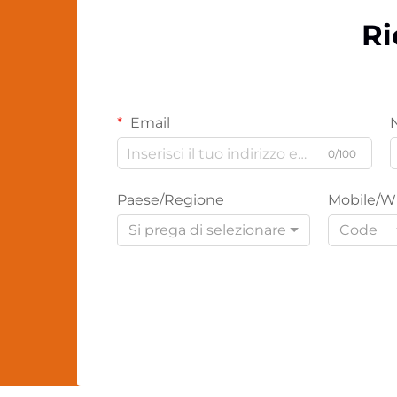
Ri
Email
0/100
Paese/Regione
Mobile/W
Si prega di selezionare
Code