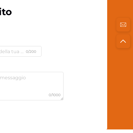
ito
0/200
0/1000