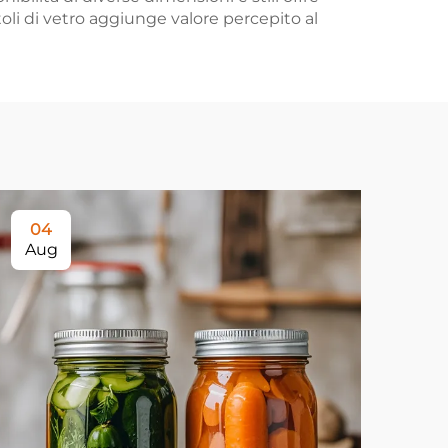
toli di vetro aggiunge valore percepito al
04
0
Aug
Au