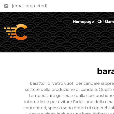
[email protected]
Homepage
Chi Sia
bara
I barattoli di vetro vuoti per candele rappr
settore della produzione di candele. Questi c
temperature generate dalla combustione de
interne lisce per evitare l'adesione della cera 
contenitori, spesso sono dotati di coperchi 
La costruzione include una base rinforzata 