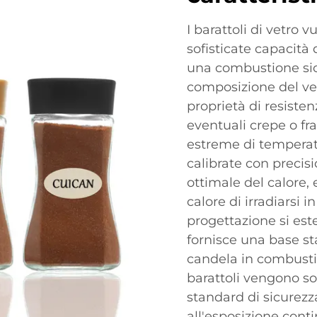
I barattoli di vetro 
sofisticate capacità
una combustione sicu
composizione del ve
proprietà di resiste
eventuali crepe o fr
estreme di temperatu
calibrate con preci
ottimale del calore,
calore di irradiarsi
progettazione si est
fornisce una base sta
candela in combustio
barattoli vengono sot
standard di sicurezz
all'esposizione cont