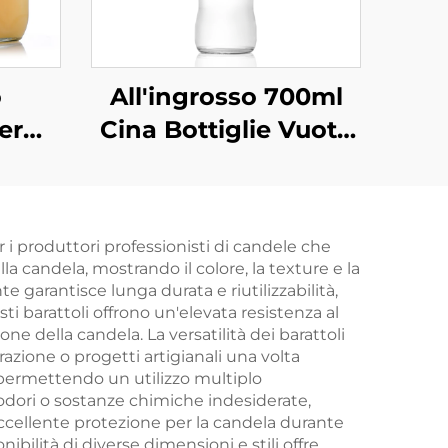
o
All'ingrosso 700ml
er
Cina Bottiglie Vuote
iglia
per Bevande in Vetro
ta da
 1000
 i produttori professionisti di candele che
la candela, mostrando il colore, la texture e la
te garantisce lunga durata e riutilizzabilità,
i barattoli offrono un'elevata resistenza al
e della candela. La versatilità dei barattoli
razione o progetti artigianali una volta
e, permettendo un utilizzo multiplo
odori o sostanze chimiche indesiderate,
'eccellente protezione per la candela durante
nibilità di diverse dimensioni e stili offre