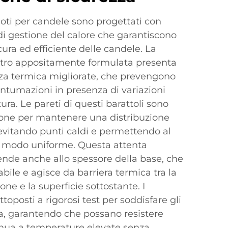
vuoti per candele sono progettati con
 di gestione del calore che garantiscono
ra ed efficiente delle candele. La
tro appositamente formulata presenta
nza termica migliorate, che prevengono
antumazioni in presenza di variazioni
ra. Le pareti di questi barattoli sono
sione per mantenere una distribuzione
 evitando punti caldi e permettendo al
 in modo uniforme. Questa attenta
ende anche allo spessore della base, che
bile e agisce da barriera termica tra la
ne e la superficie sottostante. I
toposti a rigorosi test per soddisfare gli
a, garantendo che possano resistere
inua a temperature elevate senza