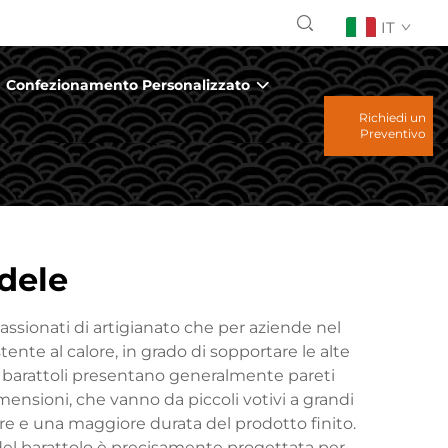
IT
Confezionamento Personalizzato
Richiedi un
Preventivo
ndele
passionati di artigianato che per aziende nel
ente al calore, in grado di sopportare le alte
I barattoli presentano generalmente pareti
 dimensioni, che vanno da piccoli votivi a grandi
re e una maggiore durata del prodotto finito.
 del barattolo è precisamente progettata per