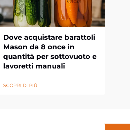
Dove acquistare barattoli
Im
Mason da 8 once in
pe
quantità per sottovuoto e
da
lavoretti manuali
pe
SCOPRI DI PIÙ
SCOP