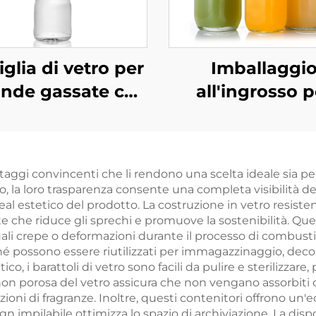
iglia di vetro per
Imballaggi
nde gassate con
all'ingrosso p
tappo a vite
bevande in bott
aricabile ODM da
di vetro quadra
530 ml
300 ml, 500 ml e
ntaggi convincenti che li rendono una scelta ideale sia per
ml
go, la loro trasparenza consente una completa visibilità del
eal estetico del prodotto. La costruzione in vetro resisten
 che riduce gli sprechi e promuove la sostenibilità. Quest
li crepe o deformazioni durante il processo di combustion
poiché possono essere riutilizzati per immagazzinaggio, deco
co, i barattoli di vetro sono facili da pulire e sterilizzar
non porosa del vetro assicura che non vengano assorbiti 
ioni di fragranze. Inoltre, questi contenitori offrono un
ign impilabile ottimizza lo spazio di archiviazione. La dispo