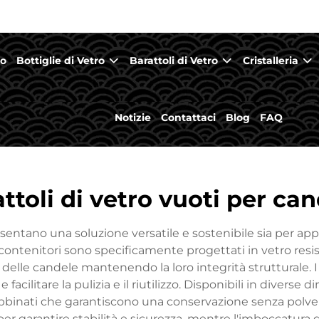
mo
Bottiglie di Vetro
Barattoli di Vetro
Cristalleria
Notizie
Contattaci
Blog
FAQ
ttoli di vetro vuoti per ca
esentano una soluzione versatile e sostenibile sia per ap
ontenitori sono specificamente progettati in vetro resist
lle candele mantenendo la loro integrità strutturale. 
e facilitare la pulizia e il riutilizzo. Disponibili in diverse
abbinati che garantiscono una conservazione senza polve
per garantire stabilità e sicurezza, mentre l'imboccatura