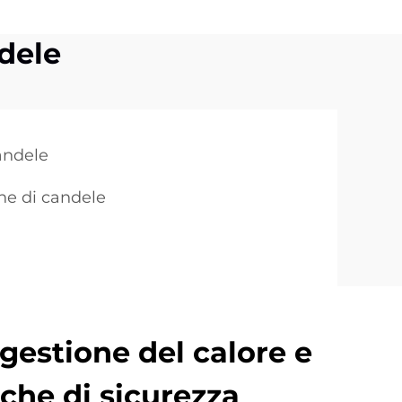
ndele
candele
one di candele
gestione del calore e
iche di sicurezza