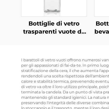
Bottiglie di vetro
Bott
trasparenti vuote da
beva
350 ml, 420 ml e 500
ml, quadrate, per
ric
bevande, succhi e
I barattoli di vetro vuoti offrono numerosi va
caffè
per gli appassionati di fai-da-te. In primo luo
stratificazione della cera, il che aumenta l'app
rendendoli una scelta rispettosa dell'ambiente
calore e stabilità termica, prevenendo eventua
di vetro va oltre il loro utilizzo principale, 
terminata la candela. Da un punto di vista prati
mantenendo gli standard igienici. La natura 
preservando l'integrità delle diverse combinaz
lo stoccaggio e il trasporto, mentre il loro des