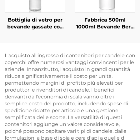
Bottiglia di vetro per
Fabbrica 500ml
bevande gassate con
1000ml Bevande Bere
tappo a vite
Succo Vetro Acqua in
ricaricabile ODM da
Bottiglia All'ingrosso
530 ml
L'acquisto all'ingrosso di contenitori per candele con
coperchi offre numerosi vantaggi convincenti per le
aziende. Innanzitutto, l'acquisto in grandi quantità
riduce significativamente il costo per unità,
permettendo margini di profitto più elevati per
produttori e rivenditori di candele. I benefici
derivanti dall'economia di scala vanno oltre il
semplice costo del prodotto, includendo spese di
spedizione ridotte per articolo e una gestione
semplificata delle scorte. La versatilità di questi
contenitori aggiunge un valore considerevole,
poiché possono ospitare vari tipi di candele, dalle
formulazioni a base di soia e cera d'api a quelle di