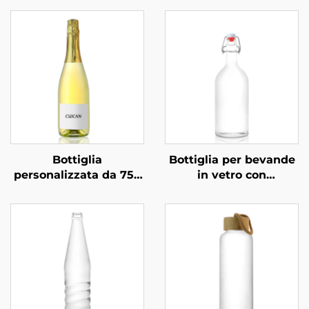
Bottiglia
Bottiglia per bevande
personalizzata da 750
in vetro con
ml per
meccanismo
confezionamento
basculante OEM
professionale di
all'ingrosso da 1000
vodka, superalcolici e
ml, per bevande a
bevande in vetro
base di succo, vino e
vodka