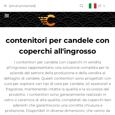
IT
[email protected]
Richiedi un Preventivo
contenitori per candele con
coperchi all'ingrosso
I contenitori per candele con coperchi in vendita
all'ingrosso rappresentano una soluzione completa per le
aziende del settore della produzione e della vendita al
dettaglio di candele. Questi contenitori sono progettati con
cura per ospitare vari tipi di cera per candele, oli essenziali e
fragranze, mantenendo intatta la qualità e la sicurezza del
prodotto. I contenitori sono generalmente realizzati in
vetro o ceramica di alta qualità, completati da coperchi ben
aderenti che garantiscono una corretta chiusura e
protezione. Disponibili in diverse dimensioni, che vanno da