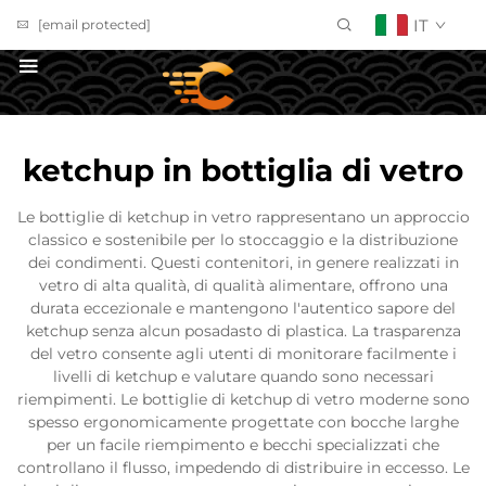
IT
[email protected]
Richiedi un Preventivo
ketchup in bottiglia di vetro
Le bottiglie di ketchup in vetro rappresentano un approccio
classico e sostenibile per lo stoccaggio e la distribuzione
dei condimenti. Questi contenitori, in genere realizzati in
vetro di alta qualità, di qualità alimentare, offrono una
durata eccezionale e mantengono l'autentico sapore del
ketchup senza alcun posadasto di plastica. La trasparenza
del vetro consente agli utenti di monitorare facilmente i
livelli di ketchup e valutare quando sono necessari
riempimenti. Le bottiglie di ketchup di vetro moderne sono
spesso ergonomicamente progettate con bocche larghe
per un facile riempimento e becchi specializzati che
controllano il flusso, impedendo di distribuire in eccesso. Le