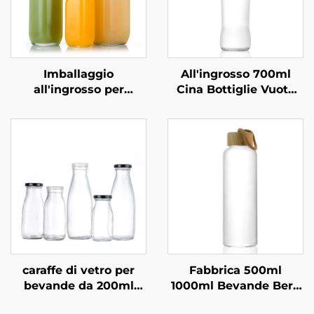
Imballaggio
All'ingrosso 700ml
all'ingrosso per
Cina Bottiglie Vuote
bevande in bottiglia di
per Bevande in Vetro
vetro quadrata da 300
ml, 500 ml e 1000 ml
caraffe di vetro per
Fabbrica 500ml
bevande da 200ml
1000ml Bevande Bere
330ml 1l, vendita
Succo Vetro Acqua in