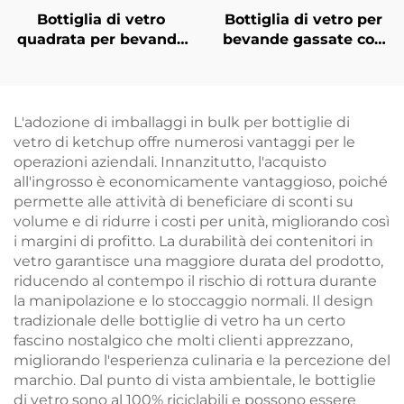
Bottiglia di vetro
Bottiglia di vetro per
quadrata per bevande
bevande gassate con
fredde da 250 ml e
tappo a vite
500 ml all'ingrosso
ricaricabile ODM da
530 ml
L'adozione di imballaggi in bulk per bottiglie di
vetro di ketchup offre numerosi vantaggi per le
operazioni aziendali. Innanzitutto, l'acquisto
all'ingrosso è economicamente vantaggioso, poiché
permette alle attività di beneficiare di sconti su
volume e di ridurre i costi per unità, migliorando così
i margini di profitto. La durabilità dei contenitori in
vetro garantisce una maggiore durata del prodotto,
riducendo al contempo il rischio di rottura durante
la manipolazione e lo stoccaggio normali. Il design
tradizionale delle bottiglie di vetro ha un certo
fascino nostalgico che molti clienti apprezzano,
migliorando l'esperienza culinaria e la percezione del
marchio. Dal punto di vista ambientale, le bottiglie
di vetro sono al 100% riciclabili e possono essere