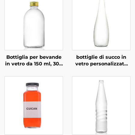
Bottiglia per bevande
bottiglie di succo in
in vetro da 150 ml, 300
vetro personalizzate
ml, 350 ml e 500 ml,
rotonde da 350 ml e
personalizzata
500 ml per bevande
gassate