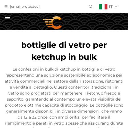
IT
[email protected]
Richiedi un Preventivo
bottiglie di vetro per
ketchup in bulk
Le confezioni in bulk di ketchup in bottiglie di vetro
rappresentano una soluzione sostenibile ed economica per
attività commerciali nel settore della ristorazione, ristoranti
e vendita al dettaglio. Questi contenitori tradizionali in
vetro sono progettati per mantenere il ketchup fresco e
saporito, garantendo al contempo un'elevata visibilità del
prodotto e ottime capacità di stoccaggio. Le bottiglie sono
generalmente disponibili in diverse dimensioni, che vanno
da 12 a 32 once, con ampi orifizi per facilitare il
riempimento e pareti in vetro spesse che assicurano durata