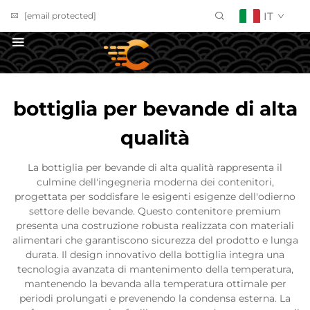
IT
[email protected]
Richiedi un Preventivo
bottiglia per bevande di alta
qualità
La bottiglia per bevande di alta qualità rappresenta il
culmine dell'ingegneria moderna dei contenitori,
progettata per soddisfare le esigenti esigenze dell'odierno
settore delle bevande. Questo contenitore premium
presenta una costruzione robusta realizzata con materiali
alimentari che garantiscono sicurezza del prodotto e lunga
durata. Il design innovativo della bottiglia integra una
tecnologia avanzata di mantenimento della temperatura,
mantenendo la bevanda alla temperatura ottimale per
periodi prolungati e prevenendo la condensa esterna. La