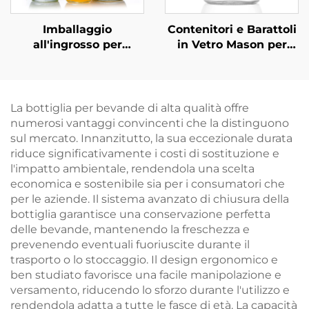
Imballaggio
Contenitori e Barattoli
all'ingrosso per
in Vetro Mason per
bevande in bottiglia di
Conservazione
vetro quadrata da 300
Alimenti
ml, 500 ml e 1000 ml
Personalizzati da
500ml
La bottiglia per bevande di alta qualità offre
numerosi vantaggi convincenti che la distinguono
sul mercato. Innanzitutto, la sua eccezionale durata
riduce significativamente i costi di sostituzione e
l'impatto ambientale, rendendola una scelta
economica e sostenibile sia per i consumatori che
per le aziende. Il sistema avanzato di chiusura della
bottiglia garantisce una conservazione perfetta
delle bevande, mantenendo la freschezza e
prevenendo eventuali fuoriuscite durante il
trasporto o lo stoccaggio. Il design ergonomico e
ben studiato favorisce una facile manipolazione e
versamento, riducendo lo sforzo durante l'utilizzo e
rendendola adatta a tutte le fasce di età. La capacità