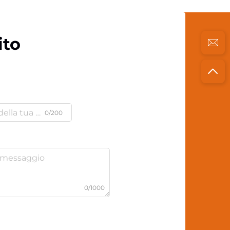
ito
0/200
0/1000