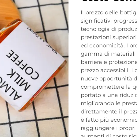
Il prezzo delle bott
significativi progres
tecnologia di produz
prestazioni superiori
ed economicità. I pr
gamma di materiali 
barriera e protezion
prezzo accessibili. L
nuove opportunità di
compromettere la qu
portato a una riduz
migliorando le presta
direttamente il prezzo
è fatto più economi
raggiungere i propri 
aumenti di costo sign