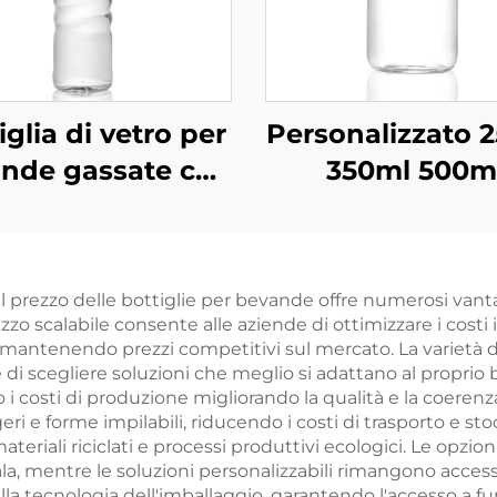
iglia di vetro per
Personalizzato 
nde gassate con
350ml 500m
tappo a vite
Bottiglie di Vetr
aricabile ODM da
Succhi di Frut
530 ml
 prezzo delle bottiglie per bevande offre numerosi vantag
zzo scalabile consente alle aziende di ottimizzare i costi
antenendo prezzi competitivi sul mercato. La varietà di op
di scegliere soluzioni che meglio si adattano al proprio 
i costi di produzione migliorando la qualità e la coerenza
i e forme impilabili, riducendo i costi di trasporto e sto
ateriali riciclati e processi produttivi ecologici. Le opzioni
ala, mentre le soluzioni personalizzabili rimangono accessi
lla tecnologia dell'imballaggio, garantendo l'accesso a 