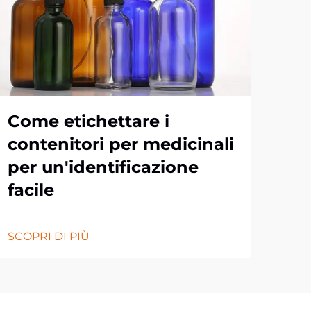
Come etichettare i
Do
contenitori per medicinali
Ma
per un'identificazione
qu
facile
la
SCOPRI DI PIÙ
SCOP