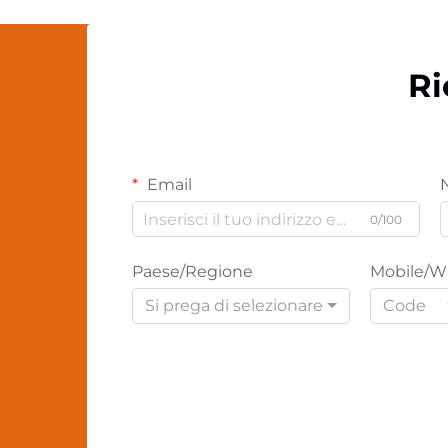
Ri
Email
0/100
Paese/Regione
Mobile/W
Si prega di selezionare
Code