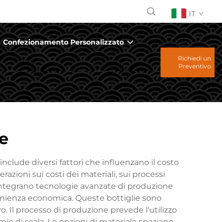
IT
Confezionamento Personalizzato
Richiedi un
Preventivo
e
nclude diversi fattori che influenzano il costo
azioni sui costi dei materiali, sui processi
integrano tecnologie avanzate di produzione
enienza economica. Queste bottiglie sono
o. Il processo di produzione prevede l'utilizzo
omie di scala. Le opzioni di materiale spaziano