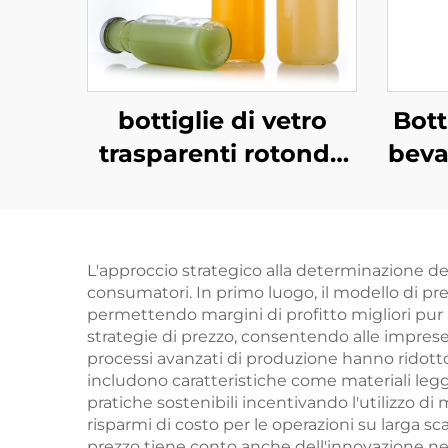
bottiglie di vetro
Bott
trasparenti rotonde
beva
da 250 ml, 350 ml e
500 ml per bevande
ric
a base di latte e
L'approccio strategico alla determinazione del
succhi
consumatori. In primo luogo, il modello di pre
permettendo margini di profitto migliori pur m
strategie di prezzo, consentendo alle imprese 
processi avanzati di produzione hanno ridotto 
includono caratteristiche come materiali legger
pratiche sostenibili incentivando l'utilizzo di m
risparmi di costo per le operazioni su larga sc
prezzo tiene conto anche dell'innovazione ne