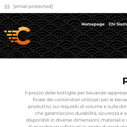
[email protected]
Homepage
Chi Sia
Il prezzo delle bottiglie per bevande rapprese
finale dei contenitori utilizzati per le be
produttivi, sui requisiti di volume e sull
che garantiscono durabilità, sicurezza 
disponibili in diverse dimensioni, materiali e
di macchinari sofisticati in grado di produrre