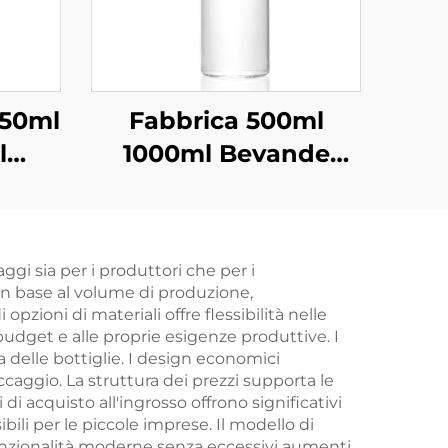
250ml
Fabbrica 500ml
l
1000ml Bevande
o per
Bere Succo Vetro
ta
Acqua in Bottiglia
All'ingrosso
gi sia per i produttori che per i
 in base al volume di produzione,
zioni di materiali offre flessibilità nelle
budget e alle proprie esigenze produttive. I
 delle bottiglie. I design economici
ccaggio. La struttura dei prezzi supporta le
 di acquisto all'ingrosso offrono significativi
bili per le piccole imprese. Il modello di
funzionalità moderne senza eccessivi aumenti