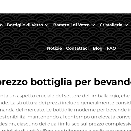
mo
Bottiglie di Vetro
Barattoli di Vetro
Cristalleria
Notizie
Contattaci
Blog
FAQ
prezzo bottiglia per bevand
nta un aspetto cruciale del settore dell'imballaggio, che i
vande. La struttura dei prezzi include generalmente consider
a domanda del mercato. Le bottiglie moderne per bevande 
e sostenibilità, mantenendo al contempo un'elevata conv
 design, ciascuno dei quali influisce sul prezzo complessiv
 migliaia di unità all'ora, contribuendo a realizzare econ