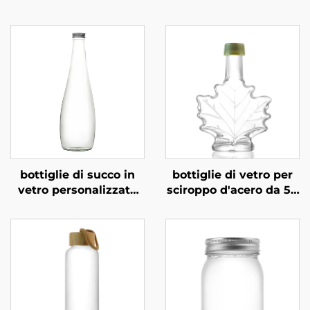
bottiglie di succo in
bottiglie di vetro per
vetro personalizzate
sciroppo d'acero da 50
rotonde da 350 ml e
ml, 100 ml e 250 ml
500 ml per bevande
all'ingrosso
gassate