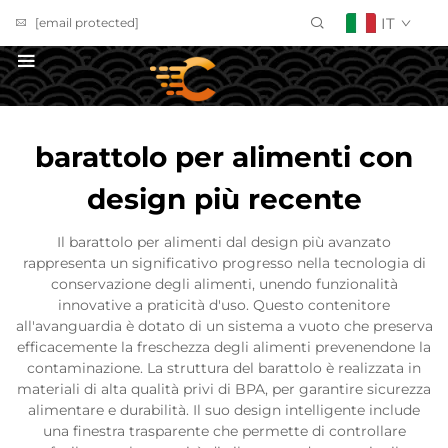
IT
[email protected]
Richiedi un Preventivo
barattolo per alimenti con
design più recente
Il barattolo per alimenti dal design più avanzato
rappresenta un significativo progresso nella tecnologia di
conservazione degli alimenti, unendo funzionalità
innovative a praticità d'uso. Questo contenitore
all'avanguardia è dotato di un sistema a vuoto che preserva
efficacemente la freschezza degli alimenti prevenendone la
contaminazione. La struttura del barattolo è realizzata in
materiali di alta qualità privi di BPA, per garantire sicurezza
alimentare e durabilità. Il suo design intelligente include
una finestra trasparente che permette di controllare