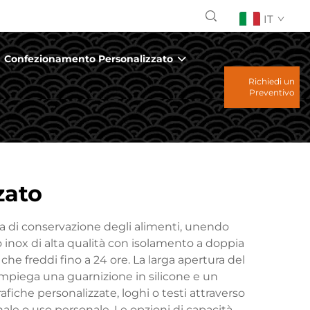
IT
Confezionamento Personalizzato
Richiedi un
Preventivo
zato
ia di conservazione degli alimenti, unendo
o inox di alta qualità con isolamento a doppia
e freddi fino a 24 ore. La larga apertura del
o impiega una guarnizione in silicone e un
iche personalizzate, loghi o testi attraverso
le o uso personale. Le opzioni di capacità