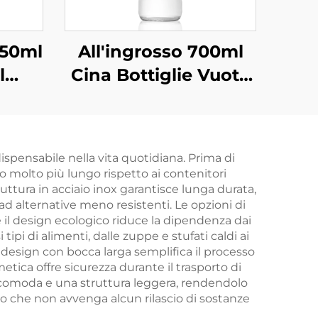
250ml
All'ingrosso 700ml
l
Cina Bottiglie Vuote
o per
per Bevande in Vetro
ta
ispensabile nella vita quotidiana. Prima di
o molto più lungo rispetto ai contenitori
truttura in acciaio inox garantisce lunga durata,
 alternative meno resistenti. Le opzioni di
il design ecologico riduce la dipendenza dai
tipi di alimenti, dalle zuppe e stufati caldi ai
l design con bocca larga semplifica il processo
etica offre sicurezza durante il trasporto di
a comoda e una struttura leggera, rendendolo
ano che non avvenga alcun rilascio di sostanze