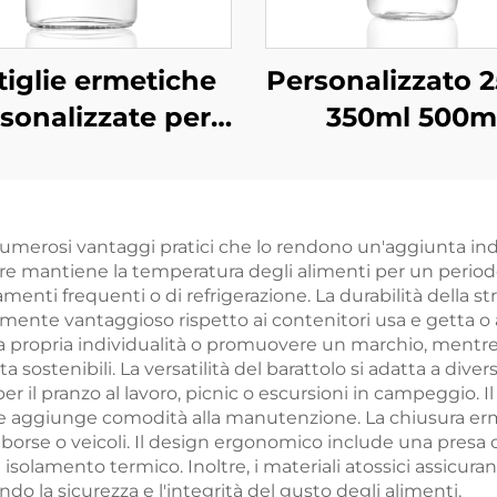
tiglie ermetiche
Personalizzato 
sonalizzate per
350ml 500m
nde a base di tè,
Bottiglie di Vetr
co e bevande da
Succhi di Frut
ml, 350 ml e 530
 numerosi vantaggi pratici che lo rendono un'aggiunta ind
ml
ore mantiene la temperatura degli alimenti per un period
amenti frequenti o di refrigerazione. La durabilità della s
e vantaggioso rispetto ai contenitori usa e getta o ad
 propria individualità o promuovere un marchio, mentre 
ostenibili. La versatilità del barattolo si adatta a diversi 
r il pranzo al lavoro, picnic o escursioni in campeggio. I
iglie aggiunge comodità alla manutenzione. La chiusura erm
n borse o veicoli. Il design ergonomico include una pres
 isolamento termico. Inoltre, i materiali atossici assicur
do la sicurezza e l'integrità del gusto degli alimenti.