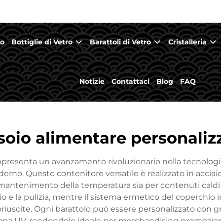
mo
Bottiglie di Vetro
Barattoli di Vetro
Cristalleria
Notizie
Contattaci
Blog
FAQ
soio alimentare personaliz
rappresenta un avanzamento rivoluzionario nella tecnolog
erno. Questo contenitore versatile è realizzato in acciai
ntenimento della temperatura sia per contenuti caldi ch
vizio e la pulizia, mentre il sistema ermetico del coperchi
uscite. Ogni barattolo può essere personalizzato con graf
ampa UV, rendendolo ideale per merchandising promoziona