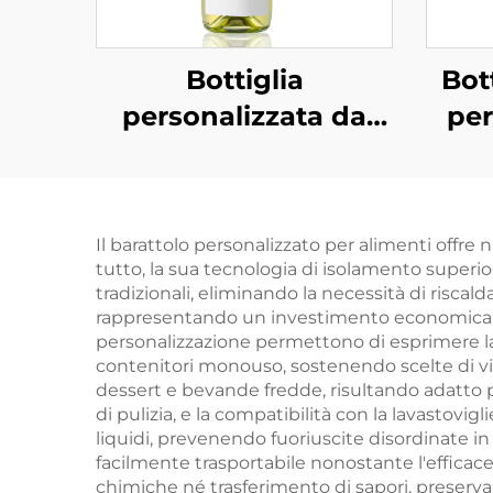
Bottiglia
Bot
personalizzata da
per
750 ml per
beva
confezionamento
suc
professionale di
270 
Il barattolo personalizzato per alimenti offre
vodka, superalcolici e
tutto, la sua tecnologia di isolamento superi
bevande in vetro
tradizionali, eliminando la necessità di riscald
rappresentando un investimento economicament
personalizzazione permettono di esprimere la
contenitori monouso, sostenendo scelte di vita s
dessert e bevande fredde, risultando adatto pe
di pulizia, e la compatibilità con la lavastov
liquidi, prevenendo fuoriuscite disordinate i
facilmente trasportabile nonostante l'efficace
chimiche né trasferimento di sapori, preservan