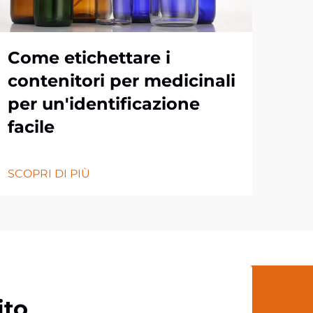
Come etichettare i
Im
contenitori per medicinali
pe
per un'identificazione
da
facile
pe
SCOPRI DI PIÙ
SCOP
ito