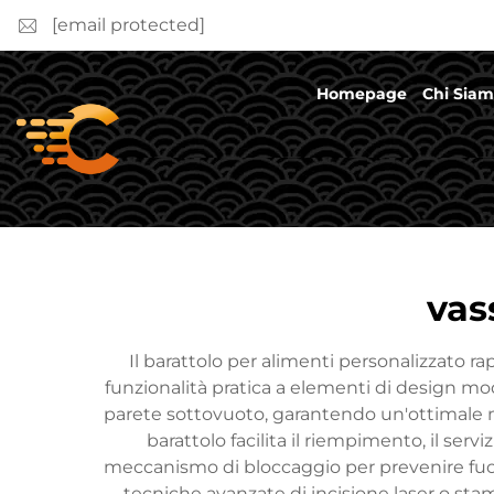
[email protected]
Homepage
Chi Sia
vas
Il barattolo per alimenti personalizzato 
funzionalità pratica a elementi di design mod
parete sottovuoto, garantendo un'ottimale ma
barattolo facilita il riempimento, il ser
meccanismo di bloccaggio per prevenire fuori
tecniche avanzate di incisione laser o st