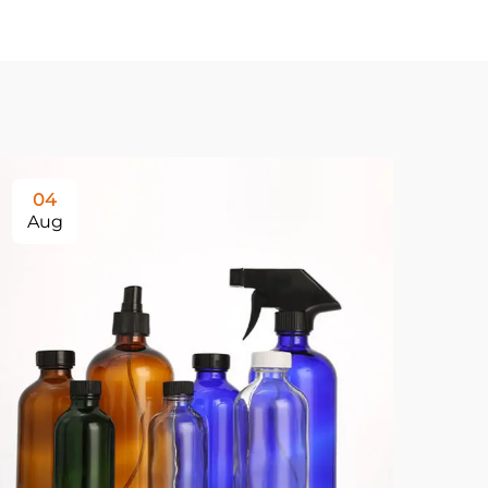
04
0
Aug
Au