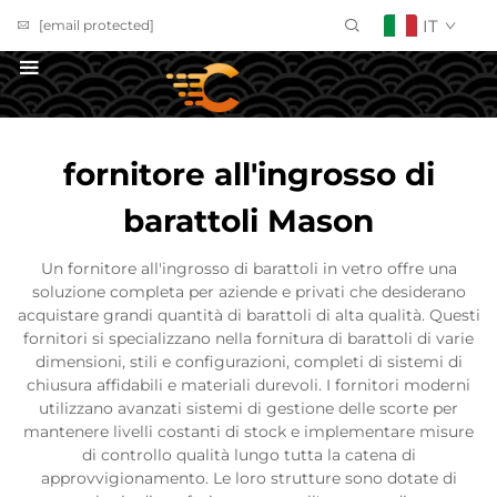
IT
[email protected]
Richiedi un Preventivo
fornitore all'ingrosso di
barattoli Mason
Un fornitore all'ingrosso di barattoli in vetro offre una
soluzione completa per aziende e privati che desiderano
acquistare grandi quantità di barattoli di alta qualità. Questi
fornitori si specializzano nella fornitura di barattoli di varie
dimensioni, stili e configurazioni, completi di sistemi di
chiusura affidabili e materiali durevoli. I fornitori moderni
utilizzano avanzati sistemi di gestione delle scorte per
mantenere livelli costanti di stock e implementare misure
di controllo qualità lungo tutta la catena di
approvvigionamento. Le loro strutture sono dotate di