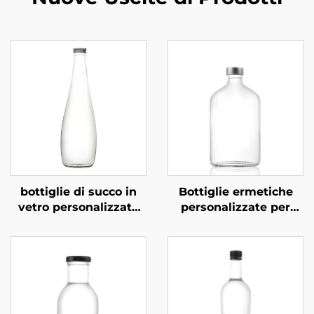
bottiglie di succo in
Bottiglie ermetiche
vetro personalizzate
personalizzate per
rotonde da 350 ml e
bevande a base di tè,
500 ml per bevande
succo e bevande da
gassate
270 ml, 350 ml e 530
ml