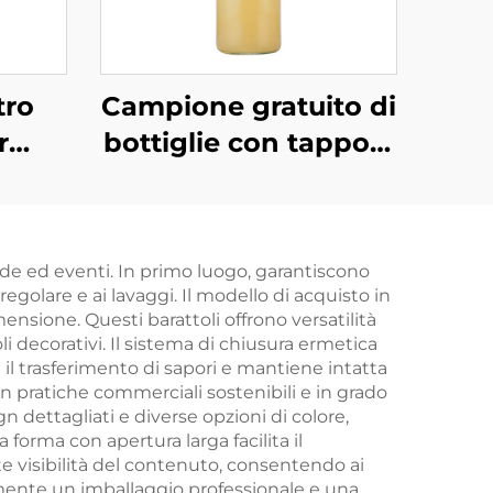
tro
Campione gratuito di
r
bottiglie con tappo a
e da
vite da 250 ml, 500
ml
ml e 1000 ml
all'ingrosso
nde ed eventi. In primo luogo, garantiscono
egolare e ai lavaggi. Il modello di acquisto in
nsione. Questi barattoli offrono versatilità
 decorativi. Il sistema di chiusura ermetica
 il trasferimento di sapori e mantiene intatta
a con pratiche commerciali sostenibili e in grado
n dettagliati e diverse opzioni di colore,
forma con apertura larga facilita il
nte visibilità del contenuto, consentendo ai
almente un imballaggio professionale e una