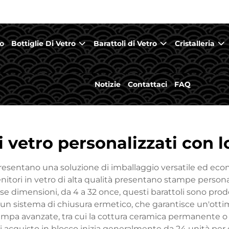
o
Bottiglie Di Vetro
Barattoli di Vetro
Cristalleria
Notizie
Contattaci
FAQ
i vetro personalizzati con 
ppresentano una soluzione di imballaggio versatile ed e
itori in vetro di alta qualità presentano stampe personali
rse dimensioni, da 4 a 32 once, questi barattoli sono pro
 un sistema di chiusura ermetico, che garantisce un'otti
tampa avanzate, tra cui la cottura ceramica permanente o
 di acquisto in blocco inizia generalmente da 24 unità per 