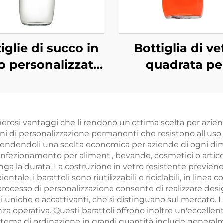
iglie di succo in
Bottiglia di ve
o personalizzate
quadrata pe
onde da 350 ml e
bevande fredd
 ml per bevande
250 ml e 500 
gassate
all'ingrosso
umerosi vantaggi che li rendono un'ottima scelta per azie
oni di personalizzazione permanenti che resistono all'uso r
rendendoli una scelta economica per aziende di ogni dime
nfezionamento per alimenti, bevande, cosmetici o articoli
nga la durata. La costruzione in vetro resistente previene
ntale, i barattoli sono riutilizzabili e riciclabili, in line
l processo di personalizzazione consente di realizzare desig
uniche e accattivanti, che si distinguano sul mercato. La 
nza operativa. Questi barattoli offrono inoltre un'eccelle
 sistema di ordinazione in grandi quantità include gener