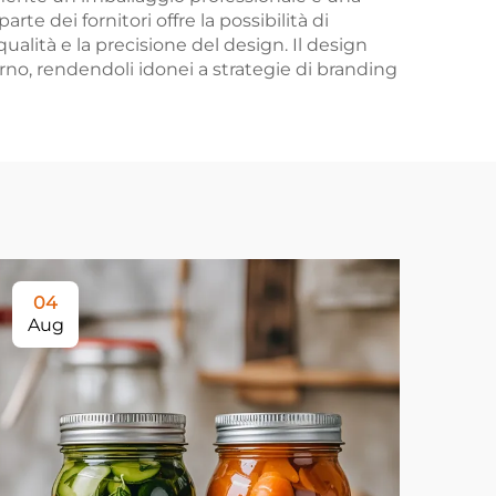
rte dei fornitori offre la possibilità di
ualità e la precisione del design. Il design
erno, rendendoli idonei a strategie di branding
04
0
Aug
Au