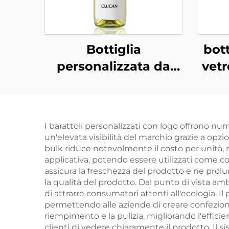
Bottiglia
bott
personalizzata da
vetr
750 ml per
rot
confezionamento
500
professionale di
I barattoli personalizzati con logo offrono n
vodka, superalcolici e
un'elevata visibilità del marchio grazie a opzi
bevande in vetro
bulk riduce notevolmente il costo per unità, 
applicativa, potendo essere utilizzati come co
assicura la freschezza del prodotto e ne prolu
la qualità del prodotto. Dal punto di vista ambie
di attrarre consumatori attenti all'ecologia. I
permettendo alle aziende di creare confezioni 
riempimento e la pulizia, migliorando l'efficie
clienti di vedere chiaramente il prodotto. Il