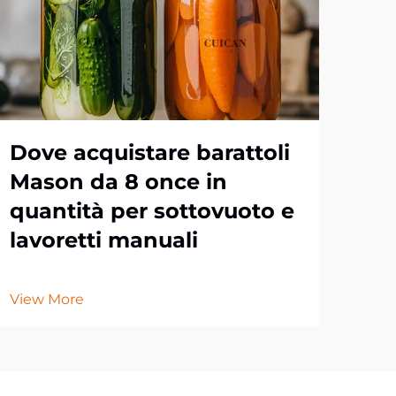
Dove acquistare barattoli
Im
Mason da 8 once in
pe
quantità per sottovuoto e
da
lavoretti manuali
pe
View More
Vie