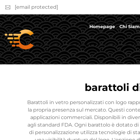
[email protected]
Homepage
Chi Siam
barattoli d
Barattoli in vetro personalizzati con logo ra
la propria presenza sul mercato. Questi conten
applicazioni commerciali. Disponibili in dive
agli standard FDA. Ogni barattolo è dotato di
di personalizzazione utilizza tecnologie di s
una visibilità duratura del logo. L'opzione