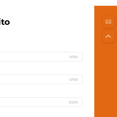
ito
0/100
0/100
0/200