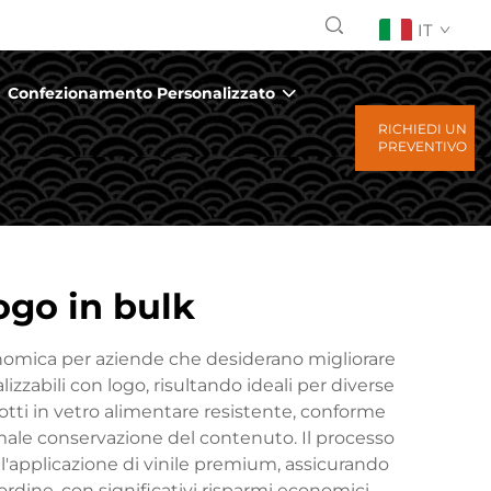
IT
Confezionamento Personalizzato
RICHIEDI UN
PREVENTIVO
logo in bulk
conomica per aziende che desiderano migliorare
zzabili con logo, risultando ideali per diverse
dotti in vetro alimentare resistente, conforme
male conservazione del contenuto. Il processo
 l'applicazione di vinile premium, assicurando
ordine, con significativi risparmi economici