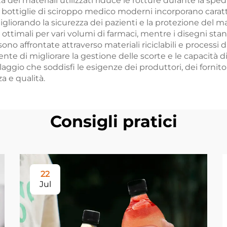
 dei materiali utilizzati riduce le rotture durante la sp
 Le bottiglie di sciroppo medico moderni incorporano cara
migliorando la sicurezza dei pazienti e la protezione del mar
ttimali per vari volumi di farmaci, mentre i disegni standa
ono affrontate attraverso materiali riciclabili e processi 
ente di migliorare la gestione delle scorte e le capacità d
gio che soddisfi le esigenze dei produttori, dei fornitori
a e qualità.
Consigli pratici
22
Jul