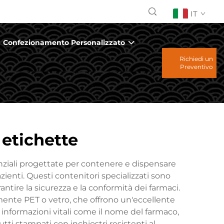
IT
Confezionamento Personalizzato
Richiedi un
Preventivo
 etichette
nziali progettate per contenere e dispensare
azienti. Questi contenitori specializzati sono
ntire la sicurezza e la conformità dei farmaci.
ente PET o vetro, che offrono un'eccellente
 informazioni vitali come il nome del farmaco,
utti stampati con inchiostri resistenti al