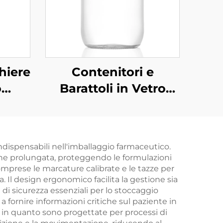
hiere
Contenitori e
o
Barattoli in Vetro
 ml,
Mason per
 con
Conservazione
Alimenti
ndispensabili nell'imballaggio farmaceutico.
Personalizzati da
ione prolungata, proteggendo le formulazioni
500ml
 comprese le marcature calibrate e le tazze per
 Il design ergonomico facilita la gestione sia
e di sicurezza essenziali per lo stoccaggio
a fornire informazioni critiche sul paziente in
 in quanto sono progettate per processi di