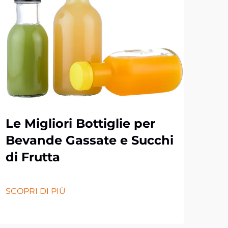
Le Migliori Bottiglie per
Do
Bevande Gassate e Succhi
Ma
di Frutta
qu
la
SCOPRI DI PIÙ
SCOP