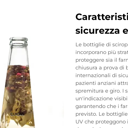
Caratterist
sicurezza 
Le bottiglie di scir
incorporano più strat
proteggere sia il far
chiusura a prova di 
internazionali di sic
pazienti anziani att
spremitura e giro. I 
un'indicazione visibi
garantendo che i far
previsto. Le bottigli
UV che proteggono i 