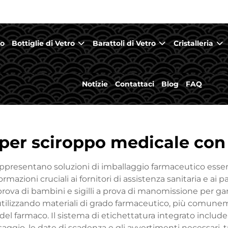
mo
Bottiglie di Vetro
Barattoli di Vetro
Cristalleria
Notizie
Contattaci
Blog
FAQ
 per sciroppo medicale con
rappresentano soluzioni di imballaggio farmaceutico esse
mazioni cruciali ai fornitori di assistenza sanitaria e ai p
prova di bambini e sigilli a prova di manomissione per gara
utilizzando materiali di grado farmaceutico, più comunem
el farmaco. Il sistema di etichettatura integrato include
osaggio, le date di scadenza e gli avvertimenti necessari, t