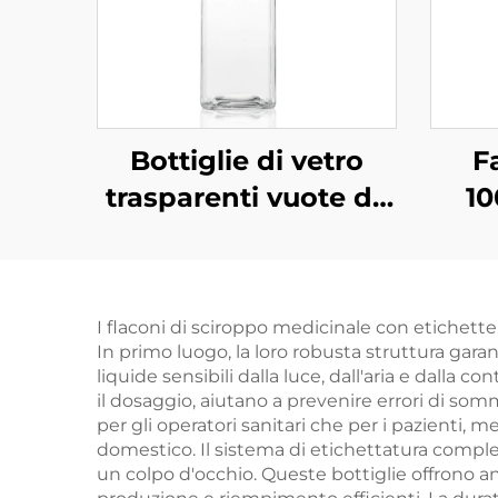
Bottiglie di vetro
F
trasparenti vuote da
1
350 ml, 420 ml e 500
Be
ml, quadrate, per
Acq
bevande, succhi e
I flaconi di sciroppo medicinale con etichett
caffè
In primo luogo, la loro robusta struttura gar
liquide sensibili dalla luce, dall'aria e dalla
il dosaggio, aiutano a prevenire errori di som
per gli operatori sanitari che per i pazienti, 
domestico. Il sistema di etichettatura complet
un colpo d'occhio. Queste bottiglie offrono a