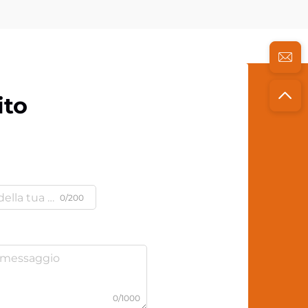
ito
0/200
0/1000