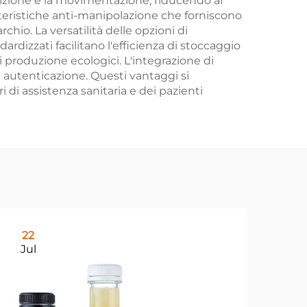
edizione e la movimentazione, riducendo al
tteristiche anti-manipolazione che forniscono
chio. La versatilità delle opzioni di
rdizzati facilitano l'efficienza di stoccaggio
di produzione ecologici. L'integrazione di
i autenticazione. Questi vantaggi si
 di assistenza sanitaria e dei pazienti
22
0
Jul
Au