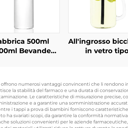
abbrica 500ml
All'ingrosso bicc
000ml Bevande
in vetro tip
re Succo Vetro
barattolo da 40
ua in Bottiglia
120 ml, 500 ml
All'ingrosso
manico
e offrono numerosi vantaggi convincenti che li rendono i
antisce la stabilità del farmaco e una durata di conservaz
 contaminazione. Le caratteristiche di misurazione precise,
ministrazione e a garantire una somministrazione accurata.
mentre i tappi a prova di bambini forniscono caratteristich
o ha svariati scopi, da garantire la conformità normativa 
nche soluzioni convenienti per le aziende farmaceutiche,