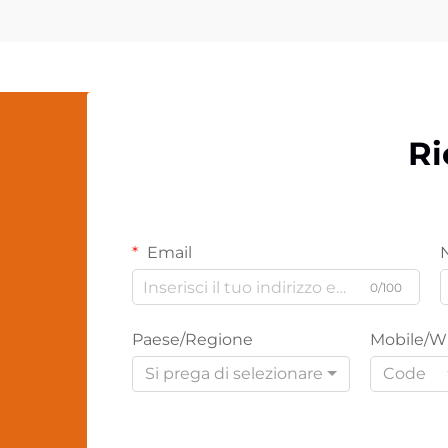
Ri
Email
0/100
Paese/Regione
Mobile/W
Si prega di selezionare
Code