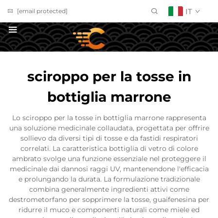
IT
[email protected]
Richiedi un Preventivo
sciroppo per la tosse in
bottiglia marrone
Lo sciroppo per la tosse in bottiglia marrone rappresenta
una soluzione medicinale collaudata, progettata per offrire
sollievo da diversi tipi di tosse e da fastidi respiratori
correlati. La caratteristica bottiglia di vetro di colore
ambrato svolge una funzione essenziale nel proteggere il
medicinale dai dannosi raggi UV, mantenendone l'efficacia
e prolungando la durata. La formulazione tradizionale
combina generalmente ingredienti attivi come
destrometorfano per sopprimere la tosse, guaifenesina per
ridurre il muco e componenti naturali come miele ed