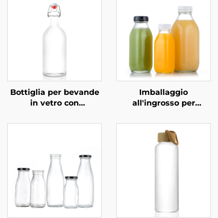
Bottiglia per bevande
Imballaggio
in vetro con
all'ingrosso per
meccanismo
bevande in bottiglia di
basculante OEM
vetro quadrata da 300
all'ingrosso da 1000
ml, 500 ml e 1000 ml
ml, per bevande a
base di succo, vino e
vodka