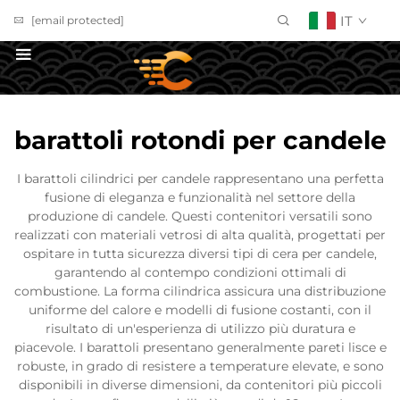
IT
[email protected]
Richiedi un Preventivo
barattoli rotondi per candele
I barattoli cilindrici per candele rappresentano una perfetta
fusione di eleganza e funzionalità nel settore della
produzione di candele. Questi contenitori versatili sono
realizzati con materiali vetrosi di alta qualità, progettati per
ospitare in tutta sicurezza diversi tipi di cera per candele,
garantendo al contempo condizioni ottimali di
combustione. La forma cilindrica assicura una distribuzione
uniforme del calore e modelli di fusione costanti, con il
risultato di un'esperienza di utilizzo più duratura e
piacevole. I barattoli presentano generalmente pareti lisce e
robuste, in grado di resistere a temperature elevate, e sono
disponibili in diverse dimensioni, da contenitori più piccoli