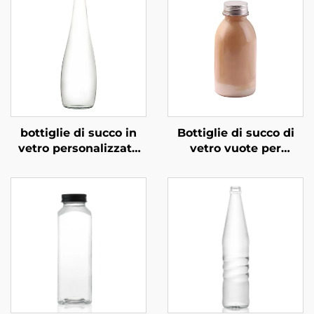
bottiglie di succo in
Bottiglie di succo di
vetro personalizzate
vetro vuote per
rotonde da 350 ml e
bevande al caffè e al
500 ml per bevande
latte da 360 ml
gassate
all'ingrosso