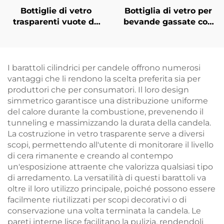
Bottiglie di vetro
Bottiglia di vetro per
trasparenti vuote da
bevande gassate con
350 ml, 420 ml e 500
tappo a vite
ml, quadrate, per
ricaricabile ODM da
bevande, succhi e
530 ml
caffè
I barattoli cilindrici per candele offrono numerosi
vantaggi che li rendono la scelta preferita sia per
produttori che per consumatori. Il loro design
simmetrico garantisce una distribuzione uniforme
del calore durante la combustione, prevenendo il
tunneling e massimizzando la durata della candela.
La costruzione in vetro trasparente serve a diversi
scopi, permettendo all'utente di monitorare il livello
di cera rimanente e creando al contempo
un'esposizione attraente che valorizza qualsiasi tipo
di arredamento. La versatilità di questi barattoli va
oltre il loro utilizzo principale, poiché possono essere
facilmente riutilizzati per scopi decorativi o di
conservazione una volta terminata la candela. Le
pareti interne lisce facilitano la pulizia, rendendoli