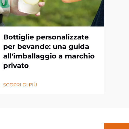
Bottiglie personalizzate
Do
per bevande: una guida
Ma
all'imballaggio a marchio
qu
privato
la
SCOPRI DI PIÙ
SCOP