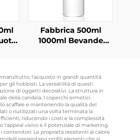
00ml
Fabbrica 500ml
Vuote
1000ml Bevande
Vetro
Bere Succo Vetro
Acqua in Bottiglia
All'ingrosso
Innanzitutto, l'acquisto in grandi quantità
r gli hobbisti. La versatilità di questi
ione di oggetti decorativi. La struttura in
tale della candela. I coperchi ermetici
lo scaffale e mantenendo la qualità del
i o riutilizzati una volta terminata la
cienti, riducendo i costi e la complessità
 l'appeal visivo e il potenziale di marketing.
i contenitori. Le proprietà resistenti al calore
modelli presentano profili eleganti che si