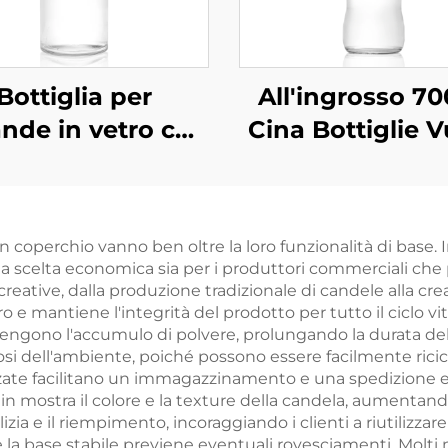
Bottiglia per
All'ingrosso 7
nde in vetro con
Cina Bottiglie 
meccanismo
per Bevande in 
asculante OEM
ingrosso da 1000
n coperchio vanno ben oltre la loro funzionalità di base. 
, per bevande a
a scelta economica sia per i produttori commerciali che pe
 di succo, vino e
ative, dalla produzione tradizionale di candele alla creaz
o e mantiene l'integrità del prodotto per tutto il ciclo vi
vodka
engono l'accumulo di polvere, prolungando la durata del
i dell'ambiente, poiché possono essere facilmente riciclat
ate facilitano un immagazzinamento e una spedizione effi
 in mostra il colore e la texture della candela, aumentando
zia e il riempimento, incoraggiando i clienti a riutilizzare 
e la base stabile previene eventuali rovesciamenti. Molti 