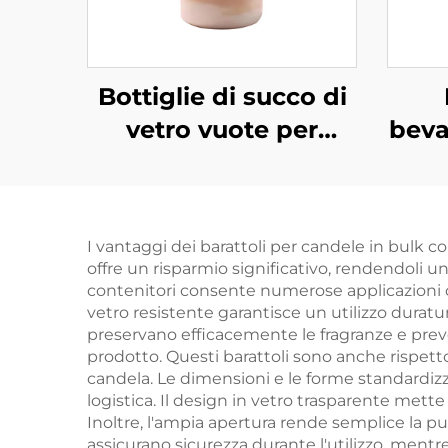
Bottiglie di succo di
vetro vuote per
beva
bevande al caffè e al
latte da 360 ml
b
all'ingrosso
all'
I vantaggi dei barattoli per candele in bulk co
ml
offre un risparmio significativo, rendendoli un
base
contenitori consente numerose applicazioni cre
vetro resistente garantisce un utilizzo duratur
preservano efficacemente le fragranze e prev
prodotto. Questi barattoli sono anche rispettos
candela. Le dimensioni e le forme standardizz
logistica. Il design in vetro trasparente mette
Inoltre, l'ampia apertura rende semplice la puli
assicurano sicurezza durante l'utilizzo, mentr