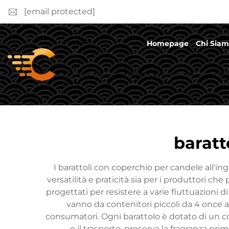
[email protected]
Homepage
Chi Sia
baratt
I barattoli con coperchio per candele all'
versatilità e praticità sia per i produttori che
progettati per resistere a varie fluttuazioni 
vanno da contenitori piccoli da 4 once a
consumatori. Ogni barattolo è dotato di un c
e il trasporto, preserva la fragranza pr