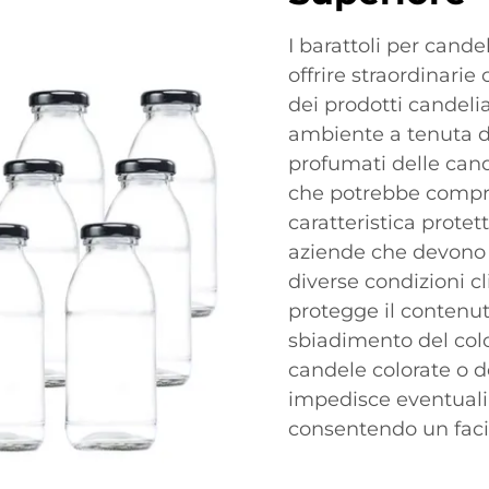
I barattoli per cand
offrire straordinari
dei prodotti candelia
ambiente a tenuta d'a
profumati delle cande
che potrebbe compro
caratteristica protet
aziende che devono g
diverse condizioni cl
protegge il contenut
sbiadimento del col
candele colorate o de
impedisce eventuali 
consentendo un faci