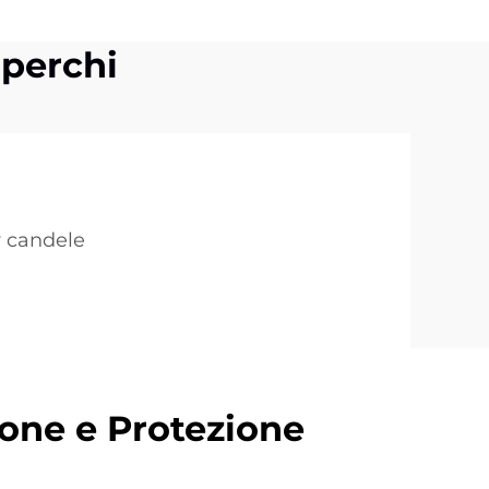
operchi
er candele
one e Protezione