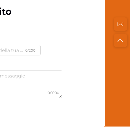
ito
0/200
0/1000