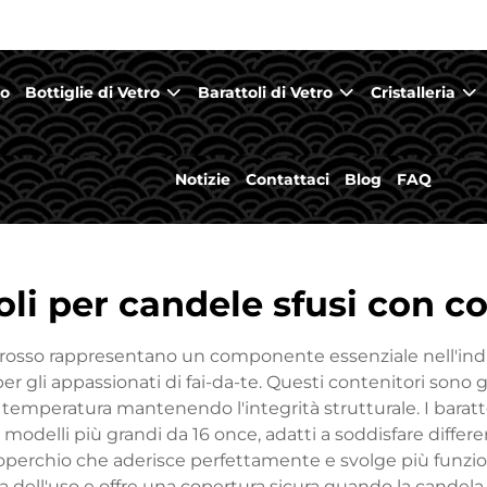
mo
Bottiglie di Vetro
Barattoli di Vetro
Cristalleria
Notizie
Contattaci
Blog
FAQ
oli per candele sfusi con c
ingrosso rappresentano un componente essenziale nell'indu
 per gli appassionati di fai-da-te. Questi contenitori sono 
di temperatura mantenendo l'integrità strutturale. I baratt
 modelli più grandi da 16 once, adatti a soddisfare differ
operchio che aderisce perfettamente e svolge più funzio
ima dell'uso e offre una copertura sicura quando la candel