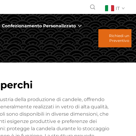
IT
Confezionamento Personalizzato
Richiedi un
Preventivo
operchi
stria della produzione di candele, offrendo
generalmente realizzati in vetro di alta qualità,
oli sono disponibili in diverse dimensioni, che
enti esigenze produttive e preferenze dei
ni: protegge la candela durante lo stoccaggio
a non è in funzione. La struttura prevede