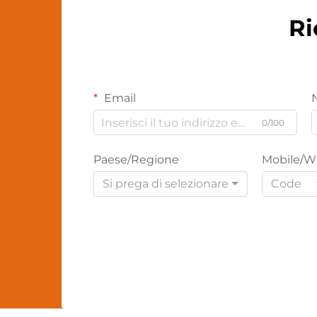
Ri
Email
0/100
Paese/Regione
Mobile/W
Si prega di selezionare
Code