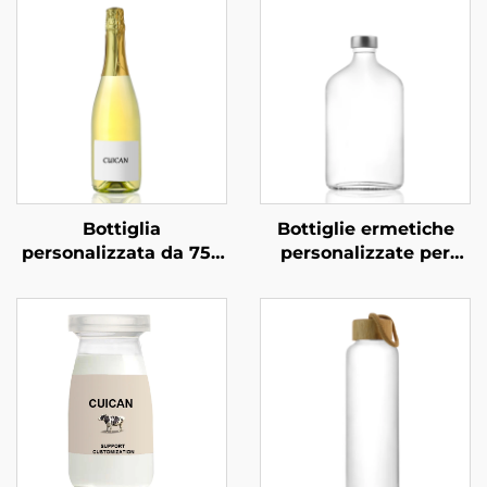
Bottiglia
Bottiglie ermetiche
personalizzata da 750
personalizzate per
ml per
bevande a base di tè,
confezionamento
succo e bevande da
professionale di
270 ml, 350 ml e 530
vodka, superalcolici e
ml
bevande in vetro