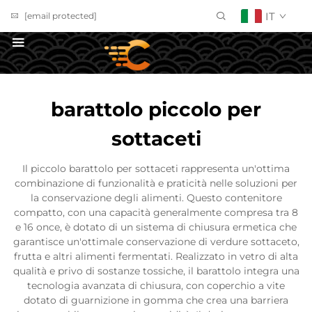
IT
[email protected]
Richiedi un Preventivo
barattolo piccolo per
sottaceti
Il piccolo barattolo per sottaceti rappresenta un'ottima
combinazione di funzionalità e praticità nelle soluzioni per
la conservazione degli alimenti. Questo contenitore
compatto, con una capacità generalmente compresa tra 8
e 16 once, è dotato di un sistema di chiusura ermetica che
garantisce un'ottimale conservazione di verdure sottaceto,
frutta e altri alimenti fermentati. Realizzato in vetro di alta
qualità e privo di sostanze tossiche, il barattolo integra una
tecnologia avanzata di chiusura, con coperchio a vite
dotato di guarnizione in gomma che crea una barriera