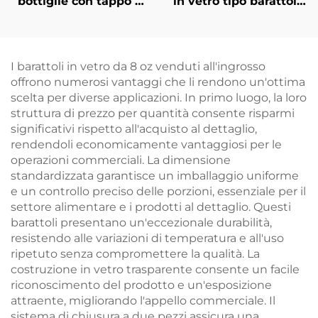
bottiglie con tappo a
in vetro tipo barattolo
vite da 250 ml, 500 ml
da 40 ml, 120 ml, 500
e 1000 ml all'ingrosso
ml con manico
I barattoli in vetro da 8 oz venduti all'ingrosso
offrono numerosi vantaggi che li rendono un'ottima
scelta per diverse applicazioni. In primo luogo, la loro
struttura di prezzo per quantità consente risparmi
significativi rispetto all'acquisto al dettaglio,
rendendoli economicamente vantaggiosi per le
operazioni commerciali. La dimensione
standardizzata garantisce un imballaggio uniforme
e un controllo preciso delle porzioni, essenziale per il
settore alimentare e i prodotti al dettaglio. Questi
barattoli presentano un'eccezionale durabilità,
resistendo alle variazioni di temperatura e all'uso
ripetuto senza compromettere la qualità. La
costruzione in vetro trasparente consente un facile
riconoscimento del prodotto e un'esposizione
attraente, migliorando l'appello commerciale. Il
sistema di chiusura a due pezzi assicura una