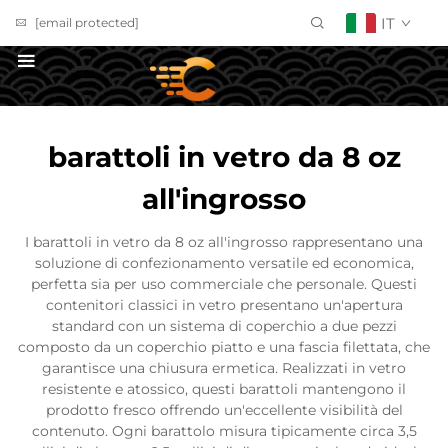
IT
[email protected]
Richiedi un Preventivo
barattoli in vetro da 8 oz
all'ingrosso
I barattoli in vetro da 8 oz all'ingrosso rappresentano una
soluzione di confezionamento versatile ed economica,
perfetta sia per uso commerciale che personale. Questi
contenitori classici in vetro presentano un'apertura
standard con un sistema di coperchio a due pezzi
composto da un coperchio piatto e una fascia filettata, che
garantisce una chiusura ermetica. Realizzati in vetro
resistente e atossico, questi barattoli mantengono il
prodotto fresco offrendo un'eccellente visibilità del
contenuto. Ogni barattolo misura tipicamente circa 3,5