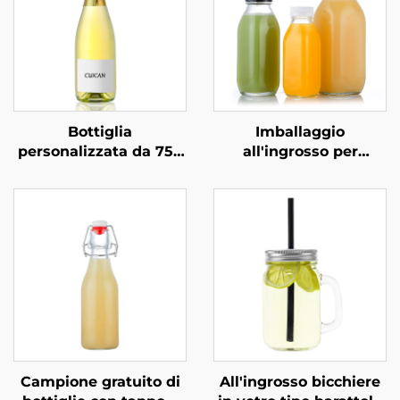
Bottiglia
Imballaggio
personalizzata da 750
all'ingrosso per
ml per
bevande in bottiglia di
confezionamento
vetro quadrata da 300
professionale di
ml, 500 ml e 1000 ml
vodka, superalcolici e
bevande in vetro
Campione gratuito di
All'ingrosso bicchiere