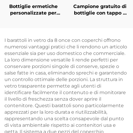
Bottiglie ermetiche
Campione gratuito di
personalizzate per
bottiglie con tappo a
bevande a base di tè,
vite da 250 ml, 500 ml
succo e bevande da
e 1000 ml all'ingrosso
270 ml, 350 ml e 530
ml
I barattoli in vetro da 8 once con coperchi offrono
numerosi vantaggi pratici che li rendono un articolo
essenziale sia per uso domestico che commerciale.
La loro dimensione versatile li rende perfetti per
conservare porzioni singole di conserve, spezie o
salse fatte in casa, eliminando sprechi e garantendo
un controllo ottimale delle porzioni. La struttura in
vetro trasparente permette agli utenti di
identificare facilmente il contenuto e di monitorare
il livello di freschezza senza dover aprire il
contenitore. Questi barattoli sono particolarmente
apprezzati per la loro durata e riutilizzabilità,
rappresentando una scelta consapevole dal punto
di vista ambientale rispetto ai contenitori usa e
getta. Il sistema a due pezzi del coperchio