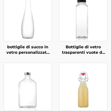
bottiglie di succo in
Bottiglie di vetro
vetro personalizzate
trasparenti vuote da
rotonde da 350 ml e
350 ml, 420 ml e 500
500 ml per bevande
ml, quadrate, per
gassate
bevande, succhi e
caffè