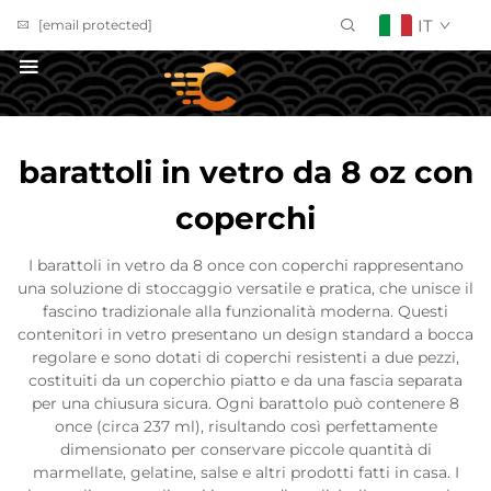
IT
[email protected]
Richiedi un Preventivo
barattoli in vetro da 8 oz con
coperchi
I barattoli in vetro da 8 once con coperchi rappresentano
una soluzione di stoccaggio versatile e pratica, che unisce il
fascino tradizionale alla funzionalità moderna. Questi
contenitori in vetro presentano un design standard a bocca
regolare e sono dotati di coperchi resistenti a due pezzi,
costituiti da un coperchio piatto e da una fascia separata
per una chiusura sicura. Ogni barattolo può contenere 8
once (circa 237 ml), risultando così perfettamente
dimensionato per conservare piccole quantità di
marmellate, gelatine, salse e altri prodotti fatti in casa. I