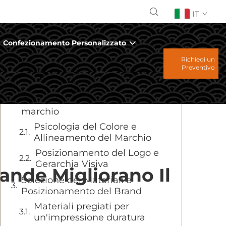
IT
Indice
Confezionamento Personalizzato
L'impatto strategico della
Richiedi un
drinkware personalizzata nel
Preventivo
marketing moderno
Elementi di design che
favoriscono il riconoscimento del
marchio
Psicologia del Colore e
Allineamento del Marchio
Posizionamento del Logo e
Gerarchia Visiva
ande Migliorano Il
Selezione dei Materiali e
Posizionamento del Brand
Materiali pregiati per
un'impressione duratura