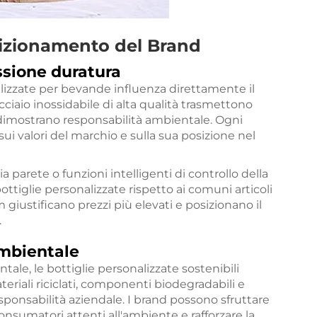
osizionamento del Brand
ssione duratura
nalizzate per bevande influenza direttamente il
cciaio inossidabile di alta qualità trasmettono
i dimostrano responsabilità ambientale. Ogni
ui valori del marchio e sulla sua posizione nel
 parete o funzioni intelligenti di controllo della
ttiglie personalizzate rispetto ai comuni articoli
giustificano prezzi più elevati e posizionano il
.
ambientale
le, le bottiglie personalizzate sostenibili
eriali riciclati, componenti biodegradabili e
sponsabilità aziendale. I brand possono sfruttare
onsumatori attenti all'ambiente e rafforzare la