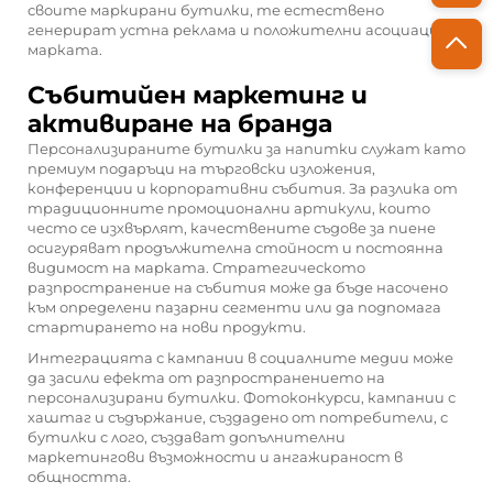
своите маркирани бутилки, те естествено
генерират устна реклама и положителни асоциации с
марката.
Събитийен маркетинг и
активиране на бранда
Персонализираните бутилки за напитки служат като
премиум подаръци на търговски изложения,
конференции и корпоративни събития. За разлика от
традиционните промоционални артикули, които
често се изхвърлят, качествените съдове за пиене
осигуряват продължителна стойност и постоянна
видимост на марката. Стратегическото
разпространение на събития може да бъде насочено
към определени пазарни сегменти или да подпомага
стартирането на нови продукти.
Интеграцията с кампании в социалните медии може
да засили ефекта от разпространението на
персонализирани бутилки. Фотоконкурси, кампании с
хаштаг и съдържание, създадено от потребители, с
бутилки с лого, създават допълнителни
маркетингови възможности и ангажираност в
общността.