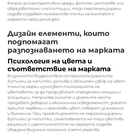
въпрос за корпоративни среди, фитнес центрове или
образователни институции, тези персонализирани
съдове създават множество точки на контакт с
марката през целия ден.
Дизайн елементи, които
подпомагат
разпознаването на марката
Психология на цвета и
съответствие на марката
Визуалното въздействие на персонализираните
бутилки за напитки започва с обмислен избор на цвят.
Умните марки използват психологията на
цветовете, за да предизвикат определени емоции и
асоциации. Например сините и зелените често
предават доверие и екологична осведоменост, докато
ярките червени и оранжеви цвят говорят за енергия
и вълнение. При проектирането на персонализирани
бутилки за напитки, съчетаването на тези цветови
решения с идентичността на марката създава
свързано визуално послание, което укрепва