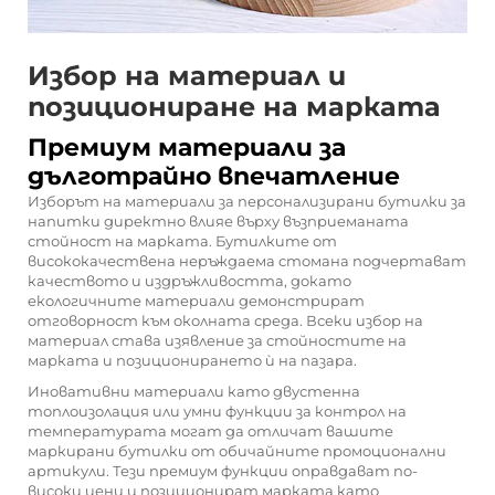
Избор на материал и
позициониране на марката
Премиум материали за
дълготрайно впечатление
Изборът на материали за персонализирани бутилки за
напитки директно влияе върху възприеманата
стойност на марката. Бутилките от
висококачествена неръждаема стомана подчертават
качеството и издръжливостта, докато
екологичните материали демонстрират
отговорност към околната среда. Всеки избор на
материал става изявление за стойностите на
марката и позиционирането ѝ на пазара.
Иновативни материали като двустенна
топлоизолация или умни функции за контрол на
температурата могат да отличат вашите
маркирани бутилки от обичайните промоционални
артикули. Тези премиум функции оправдават по-
високи цени и позиционират марката като