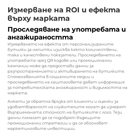
Измерване на ROI и ефекта
върху марката
Проследяване на употребата и
ангажираността
Измерването на ефекта от персонализираните
бутилки за напитки изисква както количествени,
така и качествени показатели. Проследяването на
употребата чрез QR кодове или промоционални
кампании може да предостави данни за
разпространението и активирането на бутилките.
Споменаванията в социалните медии и
проследяването на хаштаговете дават информация
за потребителската ангажираност и видимостта на
марката.
Анкети за обратна връзка от клиенти и оценки за
удовлетвореност на служителите могат да измерят
възприеманата стойност на бутилките с лого. Тези
данни помагат да се подобрят бъдещите
промоционални стратегии и да се обосноват
маркетинговите инвестиции.