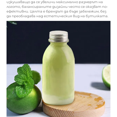
изкушаващо да се увеличи максимално размерът на
логото, балансираните дизайни често се оказват по-
ефективни. Целта е брендът да бъде забележим, без
да преобладава над естетическия вид на бутилката.