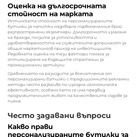
Оценка на дългосрочната
стойност на марката
Истинската стойност на персонализираните
бутилки за напитки надхвърля първоначалния брой
разпространени екземпляри. Дългосрочното излагане
на бранда, ползите за устойчивостта и
удовлетвореността на служителите допринасят за
общия маркетингов приход на инвестициите.
Редовната оценка на тези фактори помага за
оптимизиране на бъдещите стратегии за
промоционални артикули.
Сравнението на разходите за впечатление от
персонализирани бутилки с традиционните рекламни
методи често разкрива по-изгодна икономическа
ефективност, особено като се има предвид
продължителният живот на качествените съдове за
пиене.
Често задавани въпроси
Какво прави
персонализираните бутилки за