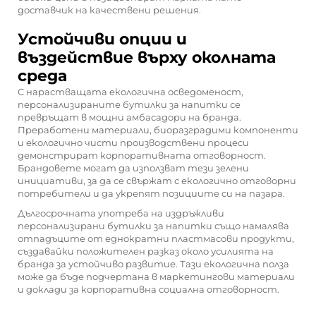
доставчик на качествени решения.
Устойчиви опции и
въздействие върху околната
среда
С нарастващата екологична осведоменост,
персонализираните бутилки за напитки се
превръщат в мощни амбасадори на бранда.
Преработени материали, биоразградими компоненти
и екологично чисти производствени процеси
демонстрират корпоративната отговорност.
Брандовете могат да използват тези зелени
инициативи, за да се свържат с екологично отговорни
потребители и да укрепят позициите си на пазара.
Дългосрочната употреба на издръжливи
персонализирани бутилки за напитки също намалява
отпадъците от еднократни пластмасови продукти,
създавайки положителен разказ около усилията на
бранда за устойчиво развитие. Тази екологична полза
може да бъде подчертана в маркетингови материали
и доклади за корпоративна социална отговорност.