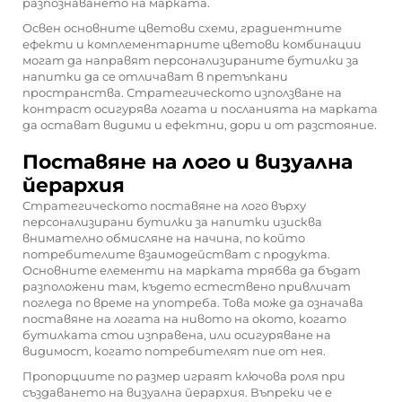
разпознаването на марката.
Освен основните цветови схеми, градиентните
ефекти и комплементарните цветови комбинации
могат да направят персонализираните бутилки за
напитки да се отличават в претъпкани
пространства. Стратегическото използване на
контраст осигурява логата и посланията на марката
да остават видими и ефектни, дори и от разстояние.
Поставяне на лого и визуална
йерархия
Стратегическото поставяне на лого върху
персонализирани бутилки за напитки изисква
внимателно обмисляне на начина, по който
потребителите взаимодействат с продукта.
Основните елементи на марката трябва да бъдат
разположени там, където естествено привличат
погледа по време на употреба. Това може да означава
поставяне на логата на нивото на окото, когато
бутилката стои изправена, или осигуряване на
видимост, когато потребителят пие от нея.
Пропорциите по размер играят ключова роля при
създаването на визуална йерархия. Въпреки че е