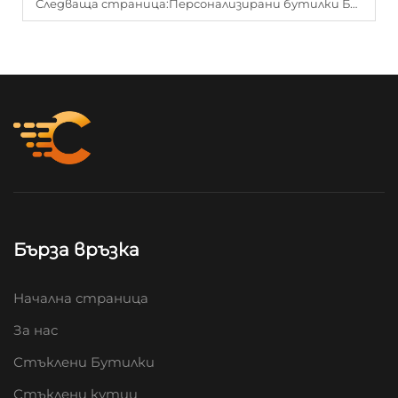
Следваща страница:
Персонализирани бутилки Бостън: Съвети за дизайн на опаковки с търговска марка
Бърза връзка
Начална страница
За нас
Стъклени Бутилки
Стъклени кутии