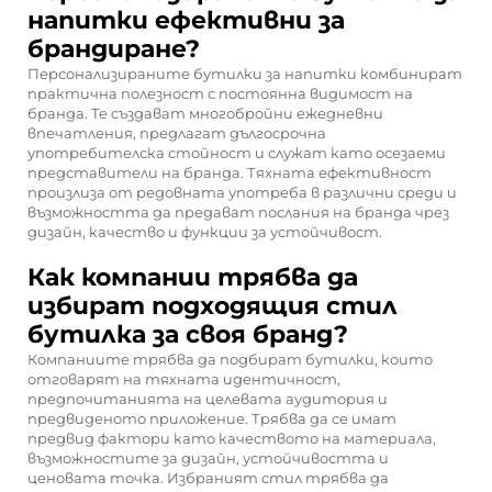
напитки ефективни за
брандиране?
Персонализираните бутилки за напитки комбинират
практична полезност с постоянна видимост на
бранда. Те създават многобройни ежедневни
впечатления, предлагат дългосрочна
употребителска стойност и служат като осезаеми
представители на бранда. Тяхната ефективност
произлиза от редовната употреба в различни среди и
възможността да предават послания на бранда чрез
дизайн, качество и функции за устойчивост.
Как компании трябва да
избират подходящия стил
бутилка за своя бранд?
Компаниите трябва да подбират бутилки, които
отговарят на тяхната идентичност,
предпочитанията на целевата аудитория и
предвиденото приложение. Трябва да се имат
предвид фактори като качеството на материала,
възможностите за дизайн, устойчивостта и
ценовата точка. Избраният стил трябва да