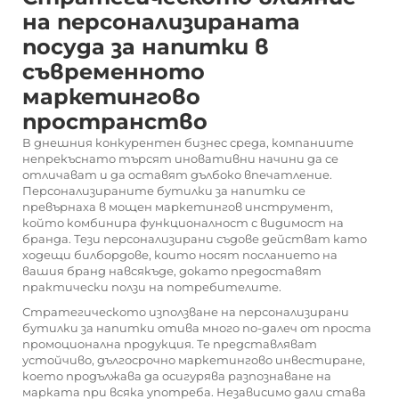
на персонализираната
посуда за напитки в
съвременното
маркетингово
пространство
В днешния конкурентен бизнес среда, компаниите
непрекъснато търсят иновативни начини да се
отличават и да оставят дълбоко впечатление.
Персонализираните
бутилки за напитки
се
превърнаха в мощен маркетингов инструмент,
който комбинира функционалност с видимост на
бранда. Тези персонализирани съдове действат като
ходещи билбордове, които носят посланието на
вашия бранд навсякъде, докато предоставят
практически ползи на потребителите.
Стратегическото използване на персонализирани
бутилки за напитки отива много по-далеч от проста
промоционална продукция. Те представляват
устойчиво, дългосрочно маркетингово инвестиране,
което продължава да осигурява разпознаване на
марката при всяка употреба. Независимо дали става