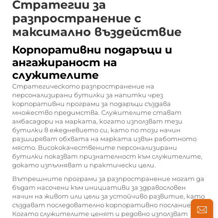
Стратегии за
разпространение с
максимално въздействие
Корпоративни подаръци и
ангажираност на
служителите
Стратегическото разпространение на
персонализирани бутилки за напитки чрез
корпоративни програми за подаръци създава
множество предимства. Служителите стават
амбасадори на марката, когато използват тези
бутилки в ежедневието си, като по този начин
разширяват обхвата на марката извън работното
място. Висококачествените персонализирани
бутилки показват признателност към служителите,
докато изпълняват и практически цели.
Вътрешните програми за разпространение могат да
бъдат насочени към инициативи за здравословен
начин на живот или цели за устойчиво развитие, като
създават последователно корпоративно послание.
Когато служителите ценят и редовно използват