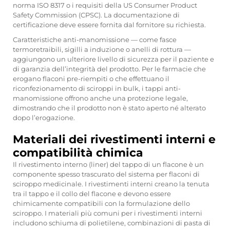
norma ISO 8317 o i requisiti della US Consumer Product
Safety Commission (CPSC). La documentazione di
certificazione deve essere fornita dal fornitore su richiesta.
Caratteristiche anti-manomissione — come fasce
termoretraibili, sigilli a induzione o anelli di rottura —
aggiungono un ulteriore livello di sicurezza per il paziente e
di garanzia dell’integrità del prodotto. Per le farmacie che
erogano flaconi pre-riempiti o che effettuano il
riconfezionamento di sciroppi in bulk, i tappi anti-
manomissione offrono anche una protezione legale,
dimostrando che il prodotto non è stato aperto né alterato
dopo l’erogazione.
Materiali dei rivestimenti interni e
compatibilità chimica
Il rivestimento interno (liner) del tappo di un flacone è un
componente spesso trascurato del sistema per flaconi di
sciroppo medicinale. I rivestimenti interni creano la tenuta
tra il tappo e il collo del flacone e devono essere
chimicamente compatibili con la formulazione dello
sciroppo. I materiali più comuni per i rivestimenti interni
includono schiuma di polietilene, combinazioni di pasta di