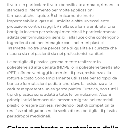
Il vetro, in particolare il vetro borosilicato ambrato, rimane lo
standard di riferimento per molte applicazioni
farmaceutiche liquide. È chimicamente inerte,
impermeabile ai gas e all'umidità e offre un'eccellente
protezione contro i raggi UV nella sua forma ambrata. Una
bottiglia in vetro per sciroppi medicinali è particolarmente
adatta per formulazioni sensibili alla luce o che contengono
ingredienti noti per interagire con i polimeri plastici.
Trasmette inoltre una percezione di qualità e sicurezza che
risuona sia nei pazienti sia nei professionisti sanitari.
Le bottiglie di plastica, generalmente realizzate in
polietilene ad alta densità (HDPE) o in polietilene tereftalato
(PET), offrono vantaggi in termini di peso, resistenza alla
rottura e costo. Sono ampiamente utilizzate per sciroppi da
banco e formulazioni pediatriche, dove la resistenza alle
cadute rappresenta un’esigenza pratica. Tuttavia, non tutti i
tipi di plastica sono adatti a tutte le formulazioni. Alcuni
principi attivi farmaceutici possono migrare nei materiali
plastici o reagire con essi, rendendo i test di compatibilità
una fase obbligatoria nella scelta di una bottiglia di plastica
per sciroppi medicinali.