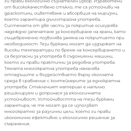
ги прави екологично съзнателен избор. Изработени
от висококачествено стъкло, те са устойчиви на
драскотини, оцветяване и абсорбция на миризми,
което гарантира дълготрайна употреба.
Системата от две части за покритие осигурява
надеждно запечатане за консервиране на храни, като
същевременно позволява замяна на покритието при
необходимост. Тези буркани могат да издържат на
високи температури по време на консервирането и
са безопасни за употреба в съдомиялни машини,
което ги прави практични за редовна употреба.
Тяхната многократна употреба намалява
отпадъците и въздействието върху околната
среда в сравнение с контейнерите за еднократна
употреба. Стъкленият материал е напълно
рециклируем и допринася за екологичната
устойчивост. Устойчивостта на тези буркани
гарантира, че те могат да се използват
многократно за различни цели, което ги прави
икономично ефективно и екологично решение за
съхранение.