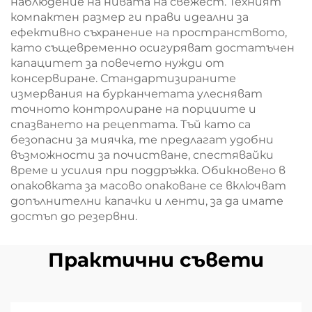
наблюдение на нивата на свежест. Техният
компактен размер ги прави идеални за
ефективно съхранение на пространството,
като същевременно осигуряват достатъчен
капацитет за повечето нужди от
консервиране. Стандартизираните
измервания на бурканчетата улесняват
точното контролиране на порциите и
спазването на рецептата. Тъй като са
безопасни за миячка, те предлагат удобни
възможности за почистване, спестявайки
време и усилия при поддръжка. Обикновено в
опаковката за масово опаковане се включват
допълнителни капачки и ленти, за да имате
достъп до резервни.
Практични съвети