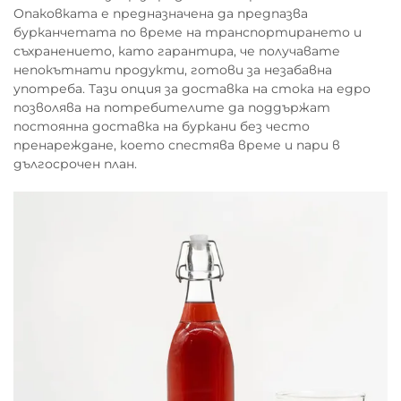
Опаковката е предназначена да предпазва
бурканчетата по време на транспортирането и
съхранението, като гарантира, че получавате
непокътнати продукти, готови за незабавна
употреба. Тази опция за доставка на стока на едро
позволява на потребителите да поддържат
постоянна доставка на буркани без често
пренареждане, което спестява време и пари в
дългосрочен план.