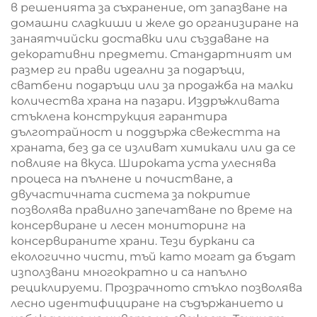
в решенията за съхранение, от запазване на
домашни сладкиши и желе до организиране на
занаятчийски доставки или създаване на
декоративни предмети. Стандартният им
размер ги прави идеални за подаръци,
сватбени подаръци или за продажба на малки
количества храна на пазари. Издръжливата
стъклена конструкция гарантира
дълготрайност и поддържа свежестта на
храната, без да се изливат химикали или да се
повлияе на вкуса. Широката уста улеснява
процеса на пълнене и почистване, а
двучастичната система за покритие
позволява правилно запечатване по време на
консервиране и лесен мониторинг на
консервираните храни. Тези буркани са
екологично чисти, тъй като могат да бъдат
използвани многократно и са напълно
рециклируеми. Прозрачното стъкло позволява
лесно идентифициране на съдържанието и