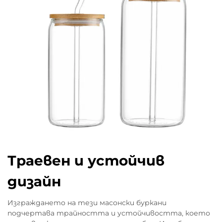
Траевен и устойчив
дизайн
Изграждането на тези масонски буркани
подчертава трайността и устойчивостта, което