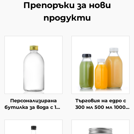
Препоръки за нови
продукти
Персонализирана
Търговия на едро с
бутилка за вода с 150
300 мл 500 мл 1000
мл, 300 мл, 350 мл,
мл квадратна
500 мл, стъклена
стъклена бутилка
чаша за пиене
за напитки