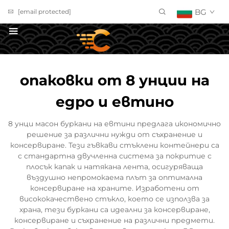
BG
[email protected]
ПОЛУЧИ ОФЕРТА
опаковки от 8 унции на
едро и евтино
8 унци масон буркани на евтини предлага икономично
решение за различни нужди от съхранение и
консервиране. Тези гъвкави стъклени контейнери са
с стандартна двучленна система за покритие с
плосък капак и натякана лента, осигуряваща
въздушно непромокаема плът за оптимална
консервиране на храните. Изработени от
висококачествено стъкло, което се използва за
храна, тези буркани са идеални за консервиране,
консервиране и съхранение на различни предмети.