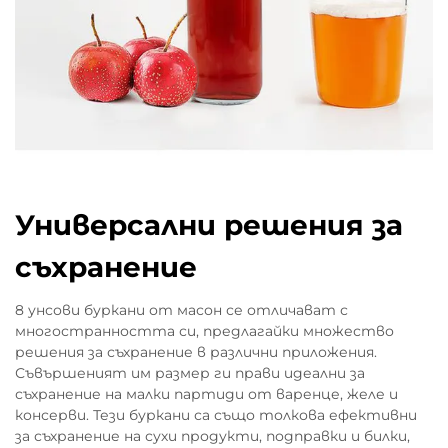
Универсални решения за
съхранение
8 унсови буркани от масон се отличават с
многостранността си, предлагайки множество
решения за съхранение в различни приложения.
Съвършеният им размер ги прави идеални за
съхранение на малки партиди от варенце, желе и
консерви. Тези буркани са също толкова ефективни
за съхранение на сухи продукти, подправки и билки,