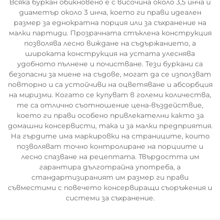
Всяка буркан обикновено е с височина около 3,5 инча и
диаметър около 3 инча, което ги прави идеален
размер за еднократна порция или за съхранение на
малки партиди. Прозрачната стъклена конструкция
позволява лесно виждане на съдържанието, а
широката конструкция на устата улеснява
удобното пълнене и почистване. Тези буркани са
безопасни за миене на съдове, могат да се използват
повторно и са устойчиви на оцветяване и абсорбция
на миризми. Когато се купуват в големи количества,
те са отлично съотношение цена-въздействие,
което ги прави особено привлекателни както за
домашни консервисти, така и за малки предприятия.
На гърдите има маркировки на страниците, които
позволяват точно контролиране на порциите и
лесно спазване на рецептата. Твърдостта им
гарантира дълготрайна употреба, а
стандартизираният им размер ги прави
съвместими с повечето консервиращи съоръжения и
системи за съхранение.