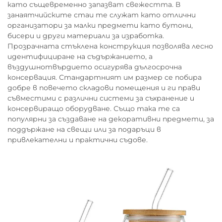
като същевременно запазват свежестта. В
занаятчийските стаи те служат като отлични
организатори за малки предмети като бутони,
бисери и други материали за изработка.
Прозрачната стъклена конструкция позволява лесно
идентифициране на съдържанието, а
въздушнотвърдието осигурява дългосрочна
консервация. Стандартният им размер се побира
добре в повечето складови помещения и ги прави
съвместими с различни системи за съхранение и
консервиращо оборудване. Също така те са
популярни за създаване на декоративни предмети, за
поддържане на свещи или за подаръци в
привлекателни и практични съдове.