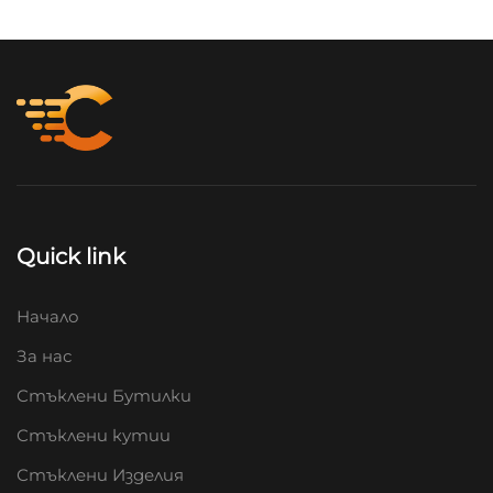
Quick link
Начало
За нас
Стъклени Бутилки
Стъклени кутии
Стъклени Изделия