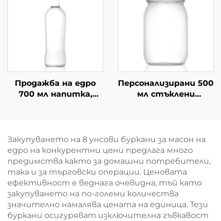
Продажба на едро
Персонализирани 500
700 мл напитка,
мл стъклени
Китай, празни
керосинови съдове за
питейни бутилки
съхранение на храни,
от стъкло
съди
Закупуването на 8 унсови буркани за масон на
едро на конкурентни цени предлага много
предимства както за домашни потребители,
така и за търговски операции. Ценовата
ефективност е веднага очевидна, тъй като
закупуването на по-големи количества
значително намалява цената на единица. Тези
буркани осигуряват изключителна гъвкавост