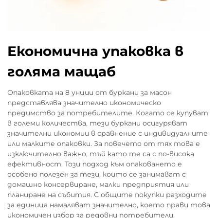
Економична упаковка в
голяма мащаб
Опаковката на 8 унции от буркани за масон
представлява значително икономическо
предимство за потребителите. Когато се купуват
в големи количества, тези буркани осигуряват
значителни икономии в сравнение с индивидуалните
или малките опаковки. За повечето от тях това е
изключително важно, тъй като те са с по-висока
ефективност. Този подход към опаковането е
особено полезен за тези, които се занимават с
домашно консервиране, малки предприятия или
планиране на събития. С общите покупки разходите
за единица намаляват значително, което прави това
икономичен избор за редовни потребители.