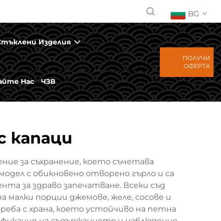
BG
Стъклени Изделия
ПОЛУЧИ
ОФЕРТА
йте Нас
ЧЗВ
с капаци
ие за съхранение, което съчетава
одел с обикновено отворено гърло и са
нта за здраво запечатване. Всеки съд
а малки порции джемове, желе, сосове и
еба с храна, което устойчиво на петна
ификация на съдържанието и наблюдение