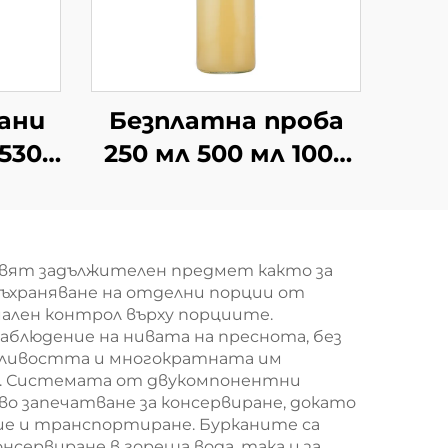
ани
Безплатна проба
 530
250 мл 500 мл 1000
ай
мл бутилки с
люлеещ се капак на
ки
едро
авят задължителен предмет както за
и
 съхраняване на отделни порции от
ок
мален контрол върху порциите.
аблюдение на нивата на преснота, без
ъжливостта и многократната им
ри. Системата от двукомпонентни
во запечатване за консервиране, докато
ие и транспортиране. Бурканите са
сервиране в гореща вода, така и за