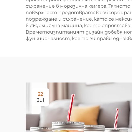
съхранение в морозилна камера. Тяхнот
повърхност предотвратява абсорбиране
подреждане и съхранение, като се макс
в съдомиялна машина, което опростява 
Времетоизпитаният дизайн добавя нотк
функционалност, което ги прави еднакво
22
Jul