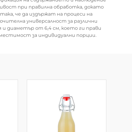
ливост при правилна обработка, докато
ака, че да издържат на процеси на
лючителна универсалност за различни
 и диаметър от 6,4 см, което ги прави
местимост за индивидуални порции.