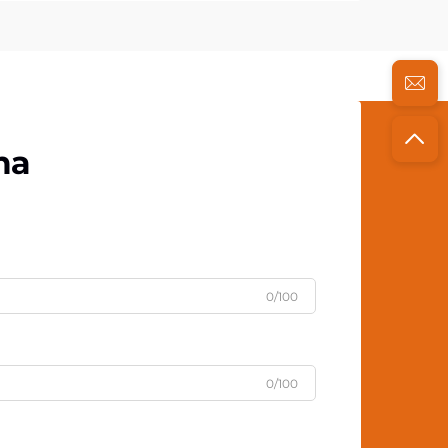
та
0/100
0/100