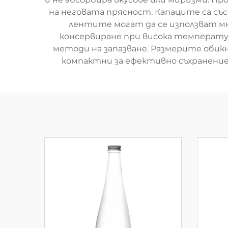
на неговата прясност. Капаците са съ
лентите могат да се използват мн
консервиране при висока температур
методи на запазване. Размерите обикн
компактни за ефективно съхранени