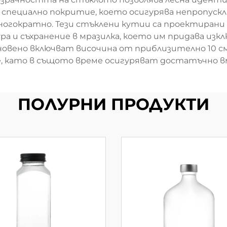
с специално покритие, което осигурява непропуск
огократно. Тези стъклени кутии са проектирани т
а и съхранение в мразилка, което им придава изк
овено включват височина от приблизително 10 см
е, като в същото време осигуряват достатъчно в
ПОЛУРНИ ПРОДУКТИ