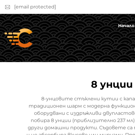
[email protected]
Начало
8 унции
8-унцовите стъклени кутии с кап
традиционен шарм с модерна функциона
оборудвани с издръжливи двупластови
побира 8 унции (приблизително 237 мл)
други домашни продукти. Съдовете са 
и не абсорбира вкусове или миризми. 