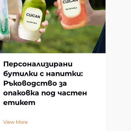
Пъ
за
ха
Персонализирани
Vie
бутилки с напитки:
Ръководство за
опаковка под частен
етикет
View More