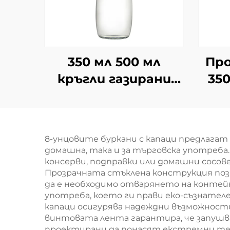
350 мл 500 мл
Про
кръгли газирани
350
напитки по
мл 
поръчка стъклени
к
бутилки за сок
8-унцовите буркани с капаци предлага
домашна, така и за търговска употреба.
консерви, подправки или домашни сосов
Прозрачната стъклена конструкция позв
да е необходимо отварянето на контейн
употреба, което ги прави еко-съзнате
капаци осигурява надеждни възможности 
винтовата лента гарантира, че запушв
проектирани да понасят екстремни темп