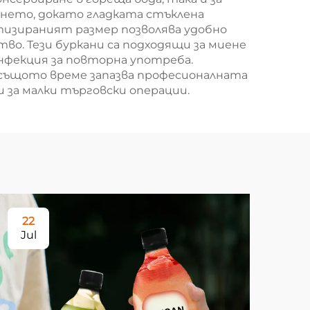
ането, докато гладката стъклена
тизираният размер позволява удобно
о. Тези буркани са подходящи за миене
нфекция за повторна употреба.
 същото време запазва професионалната
 за малки търговски операции.
22
0
Jul
Au