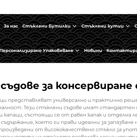
За нас
Стъклени Бутилки
Стъклени кутии
Персонализирано Упаковяване
Новини
Контактира
 съдове за консервиране 
аци представляват универсално и практично решен
лност. Тези стъклени съдове имат стандартен м
 капаци, състоящи се от равен капак и отделна ле
 съдържание, което ги прави идеални за запазване н
произведени от висококачествено стъкло за употр
Прозрачността на стъклото позволява лесна идент