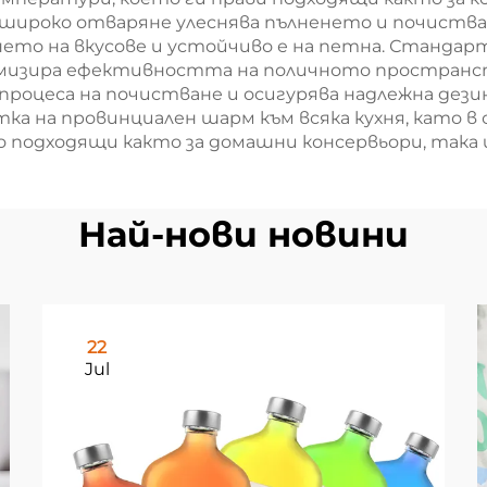
о широко отваряне улеснява пълненето и почиств
то на вкусове и устойчиво е на петна. Стандар
имизира ефективността на поличното пространств
процеса на почистване и осигурява надлежна дези
а на провинциален шарм към всяка кухня, като в
 подходящи както за домашни консервьори, така и
Най-нови новини
22
Jul