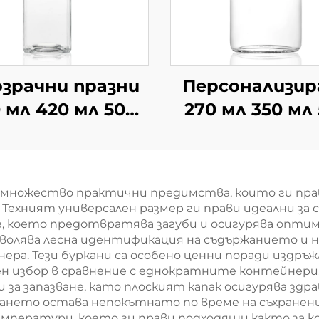
зрачни празни
Персонализир
 мл 420 мл 500
270 мл 350 мл
квадратни сок
мл плоски ч
афе стъклени
напитки
бутилки за
херметичес
т множество практични предимства, които ги пр
напитки
затворен
 Техният универсален размер ги прави идеални за
бутилки за с
е, което предотвратява загуби и осигурява опти
олява лесна идентификация на съдържанието и н
ера. Тези буркани са особено ценни поради издр
лен избор в сравнение с еднократните контейне
за запазване, като плоският капак осигурява здра
ането остава непокътнато по време на съхранен
ератури, което ги прави подходящи както за кон