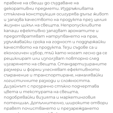
правене на свещи до създаване на
декоративни предмети. Издръжливата
стъклена конструкция осигурява дълъг живот
и запазва качеството на продукта през целия
жизнен цикъл на свещта. Непропускливите
капаци ефективно запазват ароматите и
предотвратяват натрупването на прах,
удължавайки срока на годност и поддържайки
качеството на продукта. Тези съдове са и
екологичен избор, тъй като могат лесно да се
рециклират или използват повторно след
изгарянето на свещта. Стандартизираните
размери и форми улесняват ефективното
съхранение и транспортиране, намалявайки
логистичните разходи и сложността.
Дизайнът с прозрачно стъкло подчертава
цвета и текстурата на свещта,
подобрявайки визията и маркетинговия
потенциал. Допълнително, широките отвори
правят почистването и презареждането