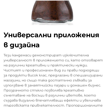
Универсални приложения
в дизайна
Тези кандемаси демонстрират изключителна
универсалност в приложението си, като отговарят
на различни креативни и практически нужди.
Чистият и професионален вид ги прави подходящи
за продукти висок клас, предлагани в специализирани
магазини, но също така достатъчно гъвкави за
използване в занаятчийски пазари и домашен бизнес.
Прозрачното стъкло позволява креативно
съчетаване на восъци в различни цветове, което
създава визуално впечатляващи ефекти и увеличава
търговската привлекателност. Пропорционалните