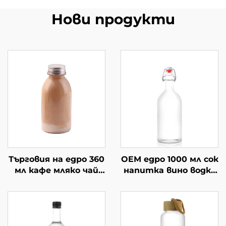
Нови продукти
Търговия на едро 360
OEM едро 1000 мл сок
мл кафе мляко чай
напитка вино водка
напитка празни
стъклена бутилка
стъклени бутилки
за пиене
за сок