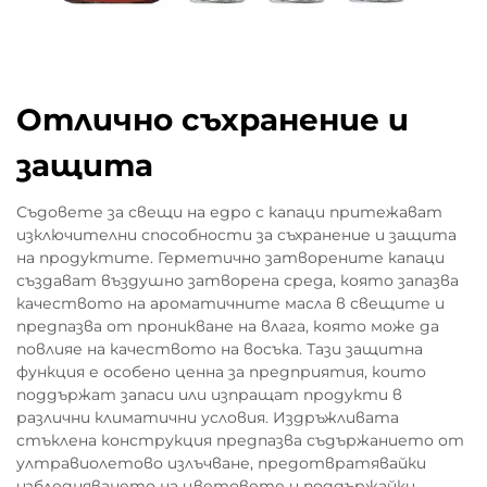
Отлично съхранение и
защита
Съдовете за свещи на едро с капаци притежават
изключителни способности за съхранение и защита
на продуктите. Герметично затворените капаци
създават въздушно затворена среда, която запазва
качеството на ароматичните масла в свещите и
предпазва от проникване на влага, която може да
повлияе на качеството на восъка. Тази защитна
функция е особено ценна за предприятия, които
поддържат запаси или изпращат продукти в
различни климатични условия. Издръжливата
стъклена конструкция предпазва съдържанието от
ултравиолетово излъчване, предотвратявайки
избледняването на цветовете и поддържайки