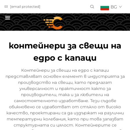
BG
[email protected]
ПОЛУЧИ ОФЕРТА
контейнери за свещи на
едро с капаци
Контейнери за свещи на едро с капаци
представляват основен елемент в индустрията за
производство на свещи, като предлагат
универсалност и практичност както за
производители, така и за любители на
самостоятелното изработване. Тези съдове
обикновено се изработват от стъкло от високо
качество, проектирани са да издържат на различни
температурни колебания, като при това запазват
структурната си цялост. Контейнерите се