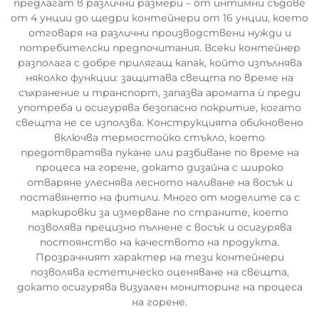
предлагат в различни размери – от интимни съдове
от 4 унции до щедри контейнери от 16 унции, което
отговаря на различни производствени нужди и
потребителски предпочитания. Всеки контейнер
разполага с добре прилягащ капак, който изпълнява
няколко функции: защитава свещта по време на
съхранение и транспорт, запазва аромата ѝ преди
употреба и осигурява безопасно покритие, когато
свещта не се използва. Конструкцията обикновено
включва термостойко стъкло, което
предотвратява пукане или разбиване по време на
процеса на горене, докато дизайна с широко
отваряне улеснява лесното наливане на восък и
поставянето на фитили. Много от моделите са с
маркировки за измерване по страните, което
позволява прецизно пълнене с восък и осигурява
постоянство на качеството на продукта.
Прозрачният характер на тези контейнери
позволява естетическо оценяване на свещта,
докато осигурява визуален мониторинг на процеса
на горене.