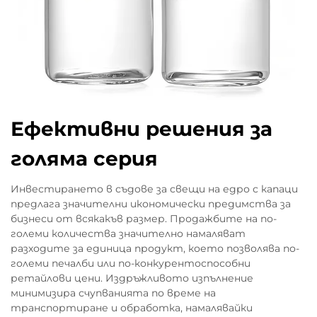
Ефективни решения за
голяма серия
Инвестирането в съдове за свещи на едро с капаци
предлага значителни икономически предимства за
бизнеси от всякакъв размер. Продажбите на по-
големи количества значително намаляват
разходите за единица продукт, което позволява по-
големи печалби или по-конкурентоспособни
ретайлови цени. Издръжливото изпълнение
минимизира счупванията по време на
транспортиране и обработка, намалявайки