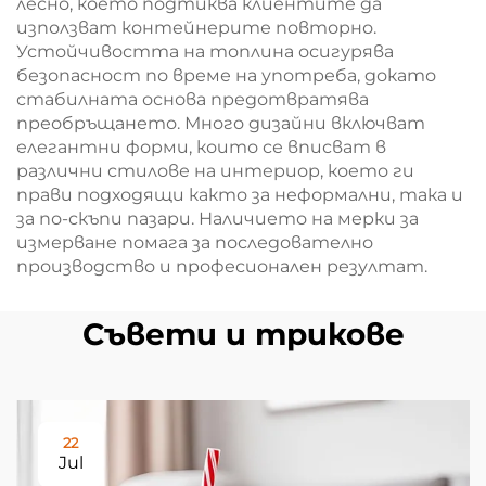
лесно, което подтиква клиентите да
използват контейнерите повторно.
Устойчивостта на топлина осигурява
безопасност по време на употреба, докато
стабилната основа предотвратява
преобръщането. Много дизайни включват
елегантни форми, които се вписват в
различни стилове на интериор, което ги
прави подходящи както за неформални, така и
за по-скъпи пазари. Наличието на мерки за
измерване помага за последователно
производство и професионален резултат.
Съвети и трикове
22
Jul