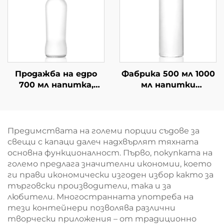
Продажба на едро
Фабрика 500 мл 1000
700 мл напитка,
мл напитки
Китай, празни
питейна сок
питейни бутилки
стъклена
от стъкло
бутилирана вода на
едро
Предимствата на големи порции съдове за
свещи с капаци далеч надхвърлят тяхната
основна функционалност. Първо, покупката на
големо предлага значителни икономии, което
ги прави икономически изгоден избор както за
търговски производители, така и за
любители. Многостранната употреба на
тези контейнери позволява различни
творчески приложения – от традиционно