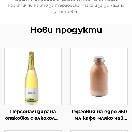
практични както за търговска, така и за домашна
употреба.
Нови продукти
Персонализирана
Търговия на едро 360
опаковка с алкохолни
мл кафе мляко чай
напитки от 750 мл
напитка празни
стъклено вино
стъклени бутилки