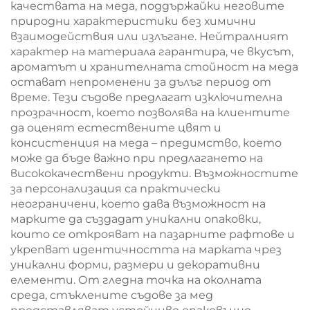
качествата на меда, поддържайки неговите
природни характеристики без химични
взаимодействия или излъгане. Нейтралният
характер на материала гарантира, че вкусът,
ароматът и хранителната стойност на меда
остават непроменени за дълъг период от
време. Тези съдове предлагат изключителна
прозрачност, което позволява на клиентите
да оценят естествените цвят и
консистенция на меда – предимство, което
може да бъде важно при предлагането на
висококачествени продукти. Възможностите
за персонализация са практически
неограничени, което дава възможност на
марките да създадат уникални опаковки,
които се открояват на пазарните рафтове и
укрепват идентичността на марката чрез
уникални форми, размери и декоративни
елементи. От гледна точка на околната
среда, стъклените съдове за мед