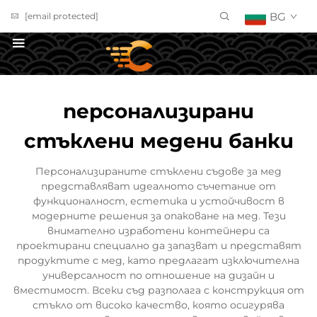
BG
[email protected]
ПОЛУЧИ ОФЕРТА
персонализирани
стъклени медени банки
Персонализираните стъклени съдове за мед
представляват идеалното съчетание от
функционалност, естетика и устойчивост в
модерните решения за опаковане на мед. Тези
внимателно изработени контейнери са
проектирани специално да запазват и представят
продуктите с мед, като предлагат изключителна
универсалност по отношение на дизайн и
вместимост. Всеки съд разполага с конструкция от
стъкло от високо качество, която осигурява