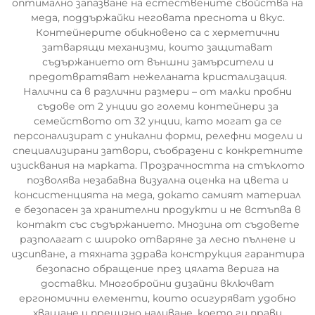
оптимално запазване на естествените свойства на
меда, поддържайки неговата преснота и вкус.
Контейнерите обикновено са с херметични
затварящи механизми, които защитават
съдържанието от външни замърсители и
предотвратяват нежеланата кристализация.
Налични са в различни размери – от малки пробни
съдове от 2 унции до големи контейнери за
семейството от 32 унции, като могат да се
персонализират с уникални форми, релефни модели и
специализирани затвори, съобразени с конкретните
изисквания на марката. Прозрачността на стъклото
позволява незабавна визуална оценка на цвета и
консистенцията на меда, докато самият материал
е безопасен за хранителни продукти и не встъпва в
контакт със съдържанието. Мнозина от съдовете
разполагат с широко отваряне за лесно пълнене и
изсипване, а тяхната здрава конструкция гарантира
безопасно обращение през цялата верига на
доставки. Многобройни дизайни включват
ергономични елементи, които осигуряват удобно
хващане и прецизно наливане, което ги прави