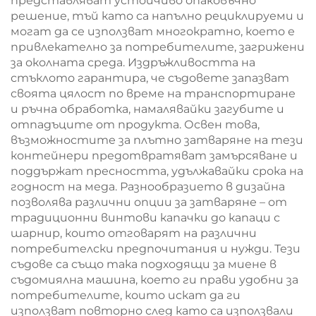
представляват устойчиво опаковъчно
решение, тъй като са напълно рециклируеми и
могат да се използват многократно, което е
привлекателно за потребителите, загрижени
за околната среда. Издръжливостта на
стъклото гарантира, че съдовете запазват
своята цялост по време на транспортиране
и ръчна обработка, намалявайки загубите и
отпадъците от продукта. Освен това,
възможностите за плътно затваряне на тези
контейнери предотвратяват замърсяване и
поддържат пресността, удължавайки срока на
годност на меда. Разнообразието в дизайна
позволява различни опции за затваряне – от
традиционни винтови капачки до капаци с
шарнир, които отговарят на различни
потребителски предпочитания и нужди. Тези
съдове са също така подходящи за миене в
съдомиялна машина, което ги прави удобни за
потребителите, които искат да ги
използват повторно след като са използвали