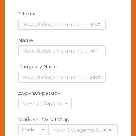
Email
0/100
Name
0/100
Company Name
0/200
Държава/регион
Моля изберете
Мобилен/WhatsApp
Code
0/100