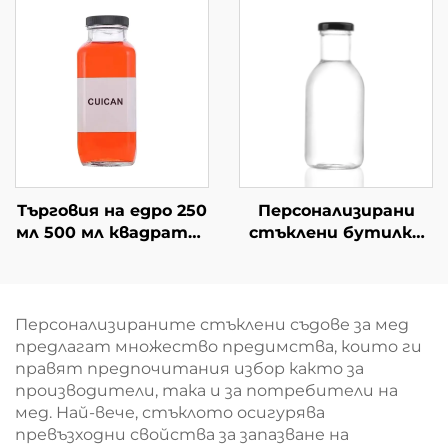
за сок
Търговия на едро 250
Персонализирани
мл 500 мл квадратна
стъклени бутилки
сок студена
за плодови сокове
напитка стъклена
250 мл, 350 мл, 500 мл
бутилка
Персонализираните стъклени съдове за мед
предлагат множество предимства, които ги
правят предпочитания избор както за
производители, така и за потребители на
мед. Най-вече, стъклото осигурява
превъзходни свойства за запазване на