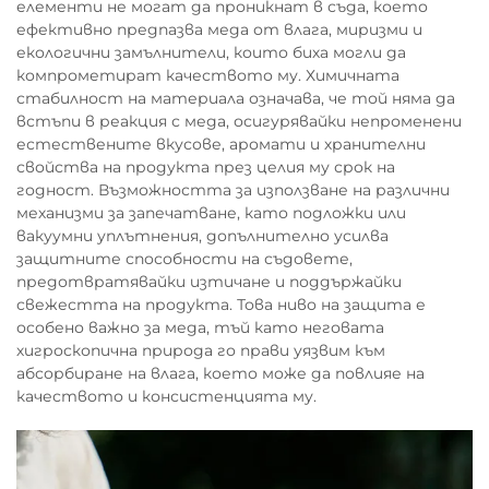
елементи не могат да проникнат в съда, което
ефективно предпазва меда от влага, миризми и
екологични замълнители, които биха могли да
компрометират качеството му. Химичната
стабилност на материала означава, че той няма да
встъпи в реакция с меда, осигурявайки непроменени
естествените вкусове, аромати и хранителни
свойства на продукта през целия му срок на
годност. Възможността за използване на различни
механизми за запечатване, като подложки или
вакуумни уплътнения, допълнително усилва
защитните способности на съдовете,
предотвратявайки изтичане и поддържайки
свежестта на продукта. Това ниво на защита е
особено важно за меда, тъй като неговата
хигроскопична природа го прави уязвим към
абсорбиране на влага, което може да повлияе на
качеството и консистенцията му.