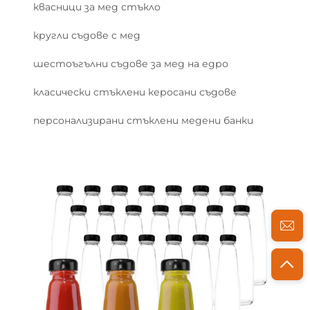
квасници за мед стъкло
кругли съдове с мед
шестоъгълни съдове за мед на едро
класически стъклени керосани съдове
персонализирани стъклени медени банки