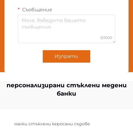
Съобщение
0/1000
Изпрати
персонализирани стъклени медени
банки
малки стъклени керосани съдове