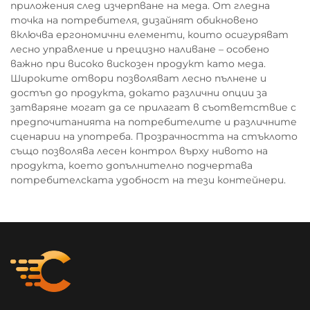
приложения след изчерпване на меда. От гледна
точка на потребителя, дизайнят обикновено
включва ергономични елементи, които осигуряват
лесно управление и прецизно наливане – особено
важно при високо вискозен продукт като меда.
Широките отвори позволяват лесно пълнене и
достъп до продукта, докато различни опции за
затваряне могат да се прилагат в съответствие с
предпочитанията на потребителите и различните
сценарии на употреба. Прозрачността на стъклото
също позволява лесен контрол върху нивото на
продукта, което допълнително подчертава
потребителската удобност на тези контейнери.