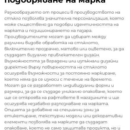
Разнообразието от процеси в производството на
стъкло позволява значителна персонализация, която
може съществено да подобри идентичността на
марката и позиционирането на пазара.
Производителите могат да избират между
различни видове обработка на стъклото,
включително прозрачно, матово или оцветено, за да
създадат визуално привлекателен дизайн.
Възможността за вградени или изпъкнали дизайни
директно върху повърхността на стъклото
осигурява възможности за постоянно маркиране,
което няма да се износи с течение на времето.
Могат да се разработят индивидуални форми и
размери, за да се създаде уникално опаковане, което
ще се откроява на рафтовете в магазините и ще
осигурява незабавно разпознаване на марката.
Опцията за добавяне на специални зони за
етикетиране, текстурни модели или декоративни
елементи позволява на марките да създадат
опаковане, което не само защитава продукта, но и