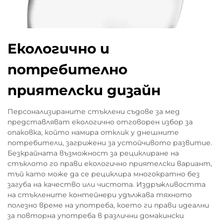
Екологично и
потребително
приятелски дизайн
Персонализираните стъклени съдове за мед
представляват екологично отговорен избор за
опаковка, който намира отклик у днешните
потребители, загрижени за устойчивото развитие.
Безкрайната възможност за рециклиране на
стъклото го прави екологично приятелски вариант,
тъй като може да се рециклира многократно без
загуба на качество или чистота. Издръжливостта
на стъклените контейнери удължава тяхното
полезно време на употреба, което ги прави идеални
за повторна употреба в различни домакински