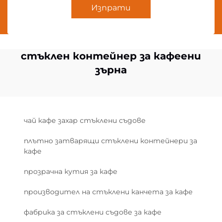
Изпрати
стъклен контейнер за кафеени
зърна
чай кафе захар стъклени съдове
плътно затварящи стъклени контейнери за
кафе
прозрачна кутия за кафе
производител на стъклени канчета за кафе
фабрика за стъклени съдове за кафе