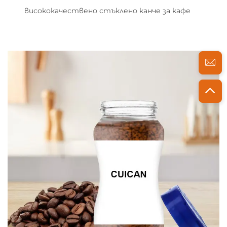
висококачествено стъклено канче за кафе