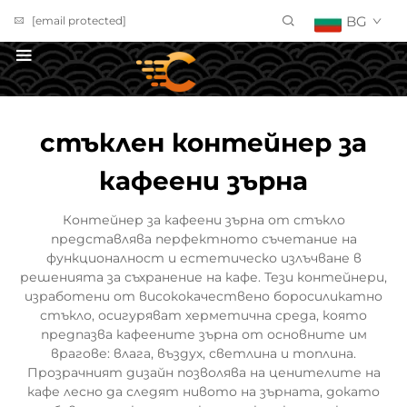
BG
[email protected]
ПОЛУЧИ ОФЕРТА
стъклен контейнер за
кафеени зърна
Контейнер за кафеени зърна от стъкло
представлява перфектното съчетание на
функционалност и естетическо излъчване в
решенията за съхранение на кафе. Тези контейнери,
изработени от висококачествено боросиликатно
стъкло, осигуряват херметична среда, която
предпазва кафеените зърна от основните им
врагове: влага, въздух, светлина и топлина.
Прозрачният дизайн позволява на ценителите на
кафе лесно да следят нивото на зърната, докато