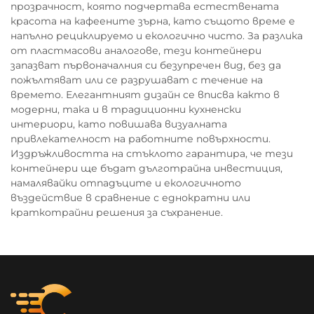
прозрачност, която подчертава естествената
красота на кафеените зърна, като същото време е
напълно рециклируемо и екологично чисто. За разлика
от пластмасови аналогове, тези контейнери
запазват първоначалния си безупречен вид, без да
пожълтяват или се разрушават с течение на
времето. Елегантният дизайн се вписва както в
модерни, така и в традиционни кухненски
интериори, като повишава визуалната
привлекателност на работните повърхности.
Издръжливостта на стъклото гарантира, че тези
контейнери ще бъдат дълготрайна инвестиция,
намалявайки отпадъците и екологичното
въздействие в сравнение с еднократни или
краткотрайни решения за съхранение.