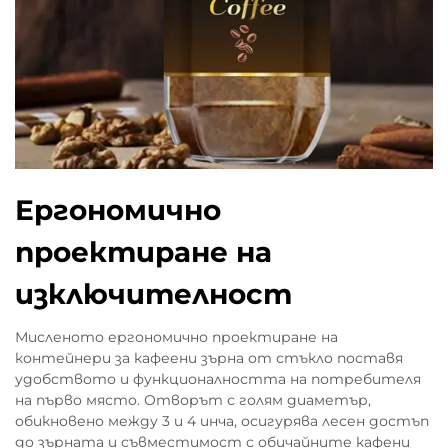
Ергономично
проектиране на
изключителност
Мисленото ергономично проектиране на
контейнери за кафеени зърна от стъкло поставя
удобството и функционалността на потребителя
на първо място. Отворът с голям диаметър,
обикновено между 3 и 4 инча, осигурява лесен достъп
до зърната и съвместимост с обичайните кафени