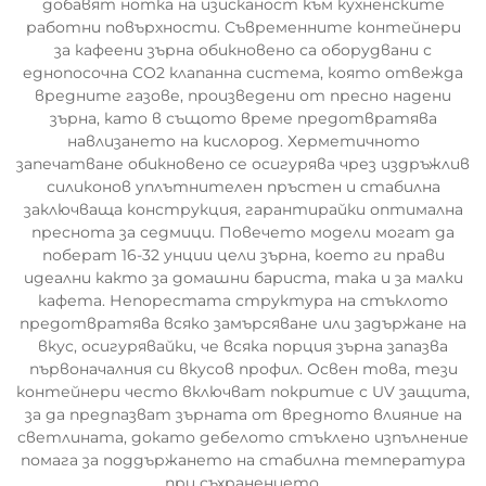
добавят нотка на изисканост към кухненските
работни повърхности. Съвременните контейнери
за кафеени зърна обикновено са оборудвани с
еднопосочна CO2 клапанна система, която отвежда
вредните газове, произведени от пресно надени
зърна, като в същото време предотвратява
навлизането на кислород. Херметичното
запечатване обикновено се осигурява чрез издръжлив
силиконов уплътнителен пръстен и стабилна
заключваща конструкция, гарантирайки оптимална
преснота за седмици. Повечето модели могат да
поберат 16-32 унции цели зърна, което ги прави
идеални както за домашни бариста, така и за малки
кафета. Непорестата структура на стъклото
предотвратява всяко замърсяване или задържане на
вкус, осигурявайки, че всяка порция зърна запазва
първоначалния си вкусов профил. Освен това, тези
контейнери често включват покритие с UV защита,
за да предпазват зърната от вредното влияние на
светлината, докато дебелото стъклено изпълнение
помага за поддържането на стабилна температура
при съхранението.