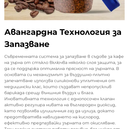
Авангардна Технология за
Запазване
Съвременната система за запазване в съдове за кафе
на зърна от стъкло включва няколко слоя защита, за
да се поддържа оптимална прясност на зърната. В
основата си механизъмът за въздушно-плътно
запечатване използва силиконови уплътнения от
медицински клас, които създават непропусклив
барикада срещу външния въздух и влага.
Иновативната технология с еднопосочен клапан
активно регулира нивата на въглероден диоксид,
като позволява излишъчния газ да излиза, докато
предотвратява навлизането на кислород,
ефективно предпазвайки зърната от окисляване.