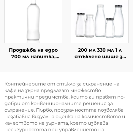
Продажба на едро
200 мл 330 мл 1 л
700 мл напитка,
стъклено шише за
Китай, празни
пиене и мляко на
питейни бутилки
едро
от стъкло
Контейнерите от стъкло за съхранение на
кафе на зърна предлагат множество
практични предимства, които ги правят по-
добри от конвенционалните решения за
съхранение. Първо, прозрачността позволява
незабавна визуална оценка на количеството и
качеството на зърната, което избягва
несигурността при управлението на