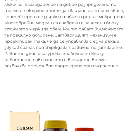
лъжички. Благодарение на добре разпределеното
тегло и повърхностите за хващане с антисъскване,
контейнерът се държи стабилно дори с мокри ръце.
Многобройни модели са снабдени с нанесени върху
стъклото мерки за обем, които дават възможност
за прецизно дозиране. Затварящият механизъм е
проектиран така, че да се управлява с една ръка, а
звуков сигнал потвърждава правилното затваряне.
Равното дъно осигурява стабилност върху
работните повърхности и в същото време
позволява ефективно подреждане при съхранение.