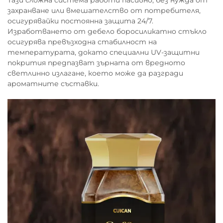
Тази сложна система работи пасивно, без нужда от
захранване или вмешателство от потребителя,
осигурявайки постоянна защита 24/7.
Изработването от дебело боросиликатно стъкло
осигурява превъзходна стабилност на
температурата, докато специални UV-защитни
покрития предпазват зърната от вредното
светлинно излагане, което може да разгради
ароматните съставки.