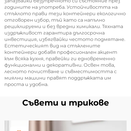
запазвайки безупречното си състояние през
годините на употреба. Устойчивостта на
стъклото прави тези контейнери екологично
отговорен избор, тъй като са напълно
рециклируеми и без вредни химикали. Тяхната
издръжливост гарантира дългосрочна
инвестиция, избягвайки честото подмятане.
Естетическият вид на стъклените
контейнери добавя професионален акцент
към всяка кухня, правейки ги едновременно
функционални и декоративни. Освен това,
лесното почистване и съвместимостта с
миялни машини правят поддръжката им
проста и удобна.
Съвети и трикове