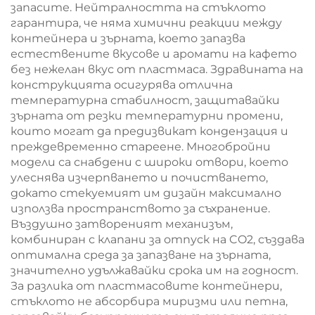
запасите. Нейтралността на стъклото
гарантира, че няма химични реакции между
контейнера и зърната, което запазва
естествените вкусове и аромати на кафето
без нежелан вкус от пластмаса. Здравината на
конструкцията осигурява отлична
температурна стабилност, защитавайки
зърната от резки температурни промени,
които могат да предизвикат кондензация и
преждевременно стареене. Многобройни
модели са снабдени с широки отвори, което
улеснява изчерпването и почистването,
докато стекуемият им дизайн максимално
използва пространството за съхранение.
Въздушно затвореният механизъм,
комбиниран с клапани за отпуск на CO2, създава
оптимална среда за запазване на зърната,
значително удължавайки срока им на годност.
За разлика от пластмасовите контейнери,
стъклото не абсорбира миризми или петна,