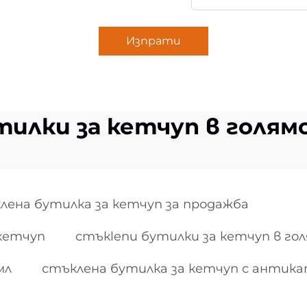
Изпрати
тилки за кетчуп в голям
лена бутилка за кетчуп за продажба
 кетчуп
стъкlenи бутилки за кетчуп в го
мл
стъклена бутилка за кетчуп с антик