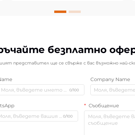
ръчайте безплатно офе
ият представител ще се свърже с вас възможно най-ск
Name
Company Name
0/100
tsApp
Съобщение
0/100