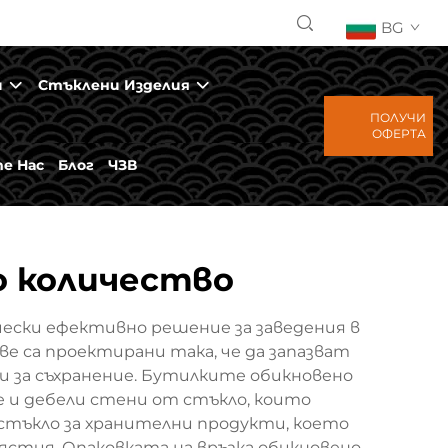
BG
и
Стъклени Изделия
ПОЛУЧИ
ОФЕРТА
е Нас
Блог
ЧЗВ
о количество
ески ефективно решение за заведения в
е са проектирани така, че да запазват
и за съхранение. Бутилките обикновено
не и дебели стени от стъкло, които
стъкло за хранителни продукти, което
 ястия. Опаковката на връзка обикновено