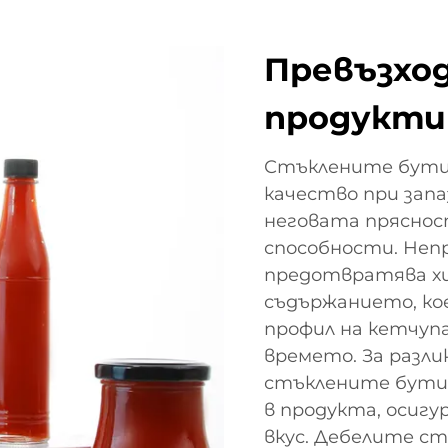
Превъзход
продукт
Стъклените бутил
качество при запа
неговата пряснос
способности. Неп
предотвратява хи
съдържанието, ко
профил на кетчуп
времето. За разл
стъклените бути
в продукта, осигу
вкус. Дебелите с