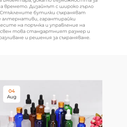
а инвентара, докато възможността за
а времето. Дизайнът с широко гърло
д. Стъклените бутилки съхраняват
е алтернативи, гарантирайки
сите на поръчка и управление на
Освен това стандартният размер и
зливане и решения за съхраняване.
04
0
Aug
Au