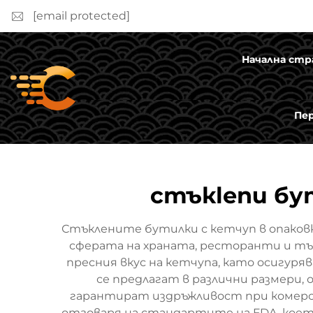
[email protected]
Начална стр
Пе
стъкlenи бу
Стъклените бутилки с кетчуп в опаков
сферата на храната, ресторанти и тър
пресния вкус на кетчупа, като осигур
се предлагат в различни размери, 
гарантират издръжливост при комерси
отговаря на стандартите на FDA, което 