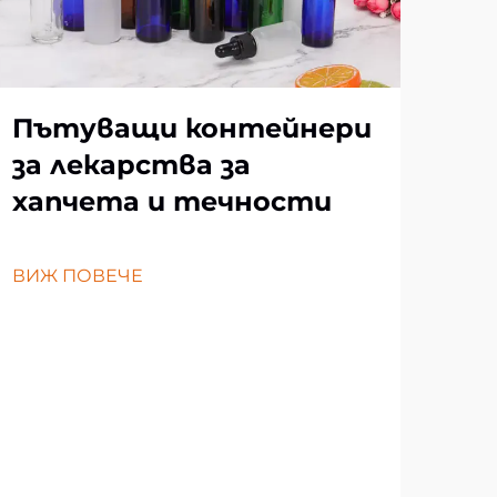
Пътуващи контейнери
за лекарства за
хапчета и течности
Ка
ВИЖ ПОВЕЧЕ
ко
ле
ид
ВИЖ