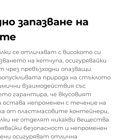
но запазване на
ите
ки се отличават с високото си
зването на кетчупа, осигурявайки
т чрез превъзходни опазващи
ропускливата природа на стъклото
мични взаимодействия със
ето гарантира, че вкусовият
а остава непроменен с течение на
ика от пластмасовите контейнери,
лки не отделят никакви вещества
рявайки безопасност и непроменен
тени осигуряват отлична