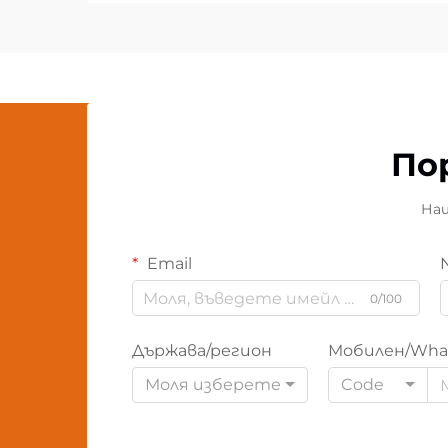
По
Наш
Email
0/100
Държава/регион
Мобилен/Wha
Моля изберете
Code