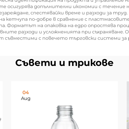
лесна идентификация на продукта и управление н
те осигурява допълнителни икономии с течение н
езареждане, спестявайки време и разходи за тру
а кетчупа по-добре в сравнение с пластмасовит
. Форматът на опаковка на едро опростява проце
ните разходи и усложненията при съхраняване. 
 съвместими с повечето търговски системи за ра
Съвети и трикове
04
Aug