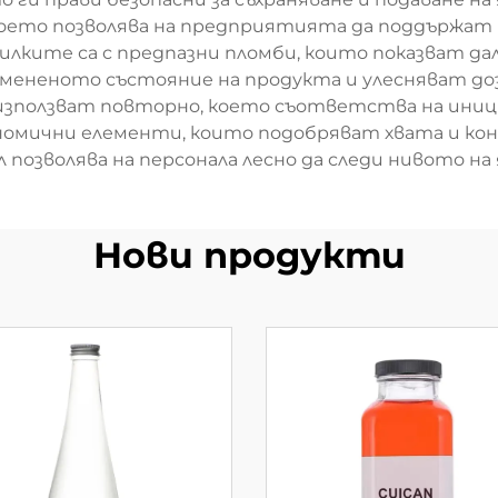
, което позволява на предприятията да поддържа
ките са с предпазни пломби, които показват дали
мененото състояние на продукта и улесняват до
е използват повторно, което съответства на ини
номични елементи, които подобряват хвата и кон
 позволява на персонала лесно да следи нивото на
Нови продукти