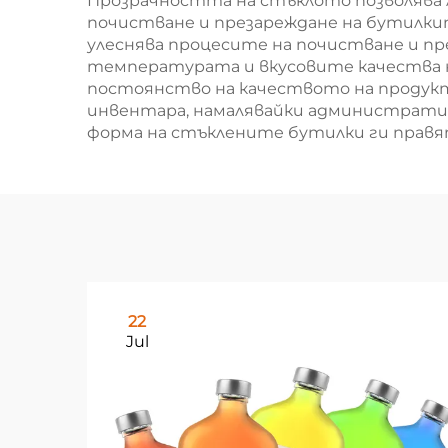
Прозрачността на стъклото позволява 
почистване и презареждане на бутилки
улеснява процесите на почистване и пр
температурата и вкусовите качества н
постоянство на качеството на продукта
инвентара, намалявайки административ
форма на стъклените бутилки ги правят
22
Jul