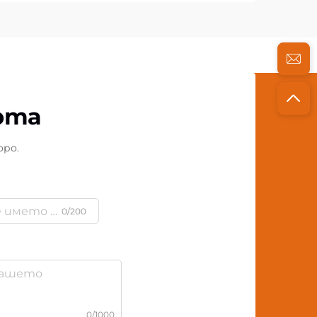
рта
оро.
0/200
0/1000