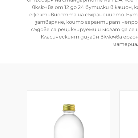
включва от 12 до 24 бутилки в кашон
ефективността на съхранението. Бутил
затваряне, които гарантират непро
съдове са рециклируеми и могат да с
Класическият дизайн включва ерго
материал