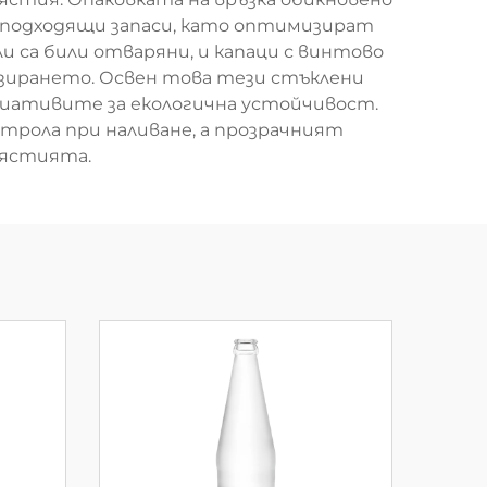
т подходящи запаси, като оптимизират
 са били отваряни, и капаци с винтово
зирането. Освен това тези стъклени
циативите за екологична устойчивост.
трола при наливане, а прозрачният
 ястията.