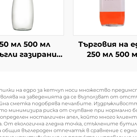
50 мл 500 мл
Търговия на е
ъгли газирани
250 мл 500 
напитки по
квадратна с
ъчка стъклени
студена напи
утилки за сок
стъклена бут
тилки на едро за кетчуп носи множество предимст
зволява на заведенията да се възползват от отст
райна сметка подобрява печалбите. Издръжливостт
като минимизира риска от счупване при нормално 
 определен носталгичен апел, който много клиен
. От екологична гледна точка, стъклените бутилк
а общия въглероден отпечатък в сравнение с ед