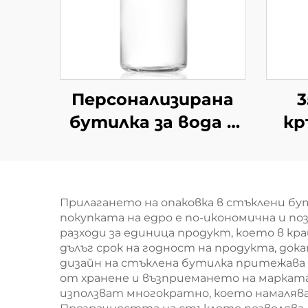
Персонализирана
3
бутилка за вода с
кр
150 мл, 300 мл, 350
мл, 500 мл,
пор
стъклена чаша за
б
Прилагането на опаковка в стъклени бу
пиене
покупката на едро е по-икономична и по
разходи за единица продукт, което в к
дълъг срок на годност на продукта, до
дизайн на стъклена бутилка притежава
от хранене и възприемането на марката
използват многократно, което намаляв