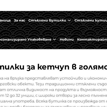
аница
За нас
Стъклени Бутилки
Стъклени кути
рсонализирано Упаковяване
Новини
Контактирайт
тилки за кетчуп в голям
ка на връзка представляват устойчиво и икономич
говски обекти. Тези традиционни стъклени съдов
яват отлична видимост на продукта и възможност
от 12 до 32 унции, с широки отвори за лесно пълне
ална употреба. Всяка бутилка се произвежда от 
ги прави безопасни за съхраняване и подаване на