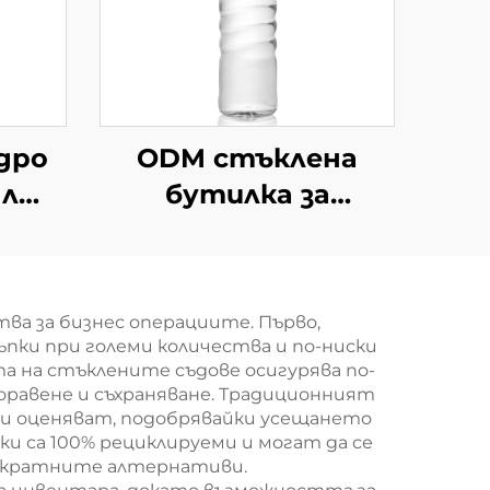
дро
ODM стъклена
мл
бутилка за
ок
многократна
тка
употреба с
илка
винтова капачка
ва за бизнес операциите. Първо,
530 мл
ъпки при големи количества и по-ниски
а на стъклените съдове осигурява по-
боравене и съхраняване. Традиционният
ти оценяват, подобрявайки усещането
и са 100% рециклируеми и могат да се
нократните алтернативи.