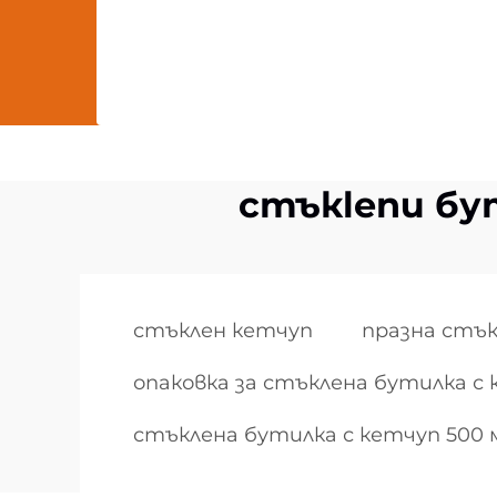
стъкlenи бу
стъклен кетчуп
празна стък
опаковка за стъклена бутилка с
стъклена бутилка с кетчуп 500 