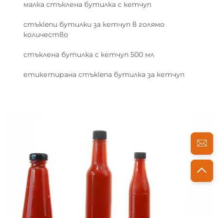
малка стъклена бутилка с кетчуп
стъкlenи бутилки за кетчуп в голямо
количество
стъклена бутилка с кетчуп 500 мл
етикетирана стъкlena бутилка за кетчуп