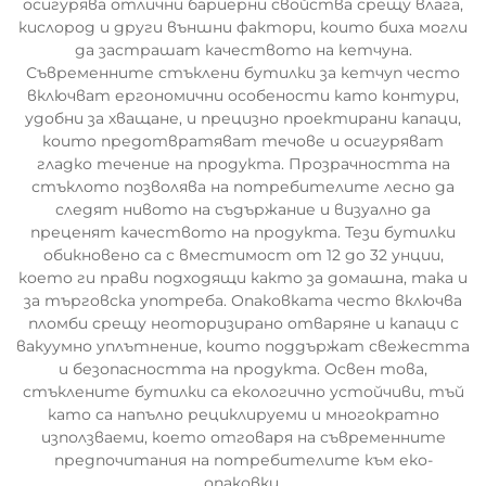
осигурява отлични бариерни свойства срещу влага,
кислород и други външни фактори, които биха могли
да застрашат качеството на кетчуна.
Съвременните стъклени бутилки за кетчуп често
включват ергономични особености като контури,
удобни за хващане, и прецизно проектирани капаци,
които предотвратяват течове и осигуряват
гладко течение на продукта. Прозрачността на
стъклото позволява на потребителите лесно да
следят нивото на съдържание и визуално да
преценят качеството на продукта. Тези бутилки
обикновено са с вместимост от 12 до 32 унции,
което ги прави подходящи както за домашна, така и
за търговска употреба. Опаковката често включва
пломби срещу неоторизирано отваряне и капаци с
вакуумно уплътнение, които поддържат свежестта
и безопасността на продукта. Освен това,
стъклените бутилки са екологично устойчиви, тъй
като са напълно рециклируеми и многократно
използваеми, което отговаря на съвременните
предпочитания на потребителите към еко-
опаковки.