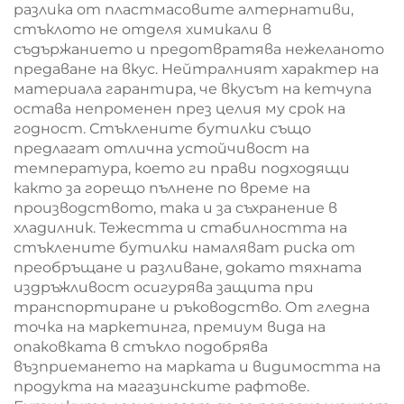
разлика от пластмасовите алтернативи,
стъклото не отделя химикали в
съдържанието и предотвратява нежеланото
предаване на вкус. Нейтралният характер на
материала гарантира, че вкусът на кетчупа
остава непроменен през целия му срок на
годност. Стъклените бутилки също
предлагат отлична устойчивост на
температура, което ги прави подходящи
както за горещо пълнене по време на
производството, така и за съхранение в
хладилник. Тежестта и стабилността на
стъклените бутилки намаляват риска от
преобръщане и разливане, докато тяхната
издръжливост осигурява защита при
транспортиране и ръководство. От гледна
точка на маркетинга, премиум вида на
опаковката в стъкло подобрява
възприемането на марката и видимостта на
продукта на магазинските рафтове.