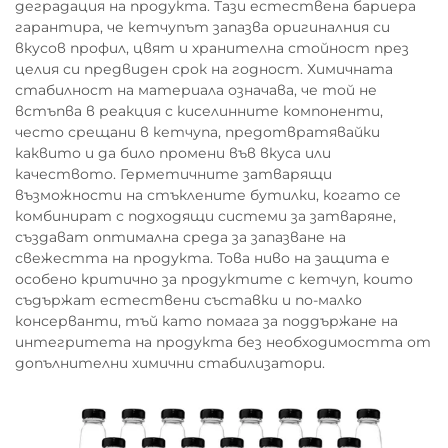
деградация на продукта. Тази естествена бариера
гарантира, че кетчупът запазва оригиналния си
вкусов профил, цвят и хранителна стойност през
целия си предвиден срок на годност. Химичната
стабилност на материала означава, че той не
встъпва в реакция с киселинните компоненти,
често срещани в кетчупа, предотвратявайки
каквито и да било промени във вкуса или
качеството. Герметичните затварящи
възможности на стъклените бутилки, когато се
комбинират с подходящи системи за затваряне,
създават оптимална среда за запазване на
свежестта на продукта. Това ниво на защита е
особено критично за продуктите с кетчуп, които
съдържат естествени съставки и по-малко
консерванти, тъй като помага за поддържане на
интегритета на продукта без необходимостта от
допълнителни химични стабилизатори.