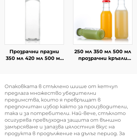
Прозрачни празни
250 мл 350 мл 500 мл
350 мл 420 мл 500 мл
прозрачни кръгли
квадратни сок кафе
стъклени бутилки
стъклени бутилки
за напитки от мляко
за напитки
и сок
Опаковката в стъклено шише от кетчуп
предлага множество убедителни
предимства, които я превръщат в
предпочитан избор както за производители,
така и за потребители. Най-вече, стъклото
осигурява превъзходна защита от външно
замърсяване и запазва цялостния вкус на
продукта в продължение на дълъг период. За