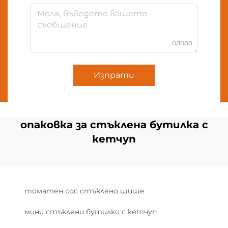
0/1000
Изпрати
опаковка за стъклена бутилка с
кетчуп
томатен сос стъклено шише
мини стъклени бутилки с кетчуп