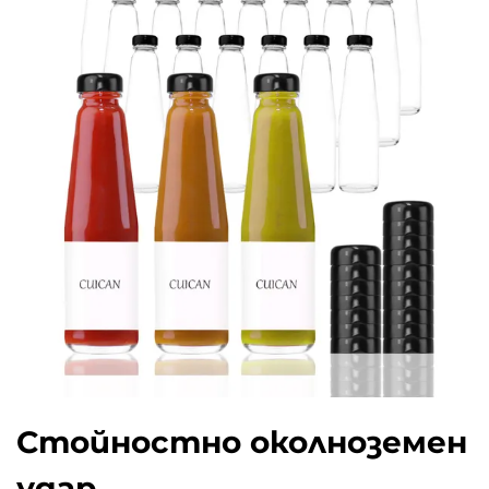
Стойностно околноземен
удар