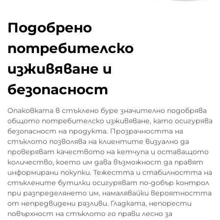
Подобрено
потребителско
изживяване и
безопасност
Опаковката в стъклено буре значително подобрява
общото потребителско изживяване, като осигурява
безопасност на продукта. Прозрачността на
стъклото позволява на клиентите визуално да
проверяват качеството на кетчупа и оставащото
количество, което им дава възможност да правят
информирани покупки. Тежестта и стабилността на
стъклените бутилки осигуряват по-добър контрол
при разпределянето им, намалявайки вероятността
от непредвидени разливи. Гладката, непорести
повърхност на стъклото го прави лесно за