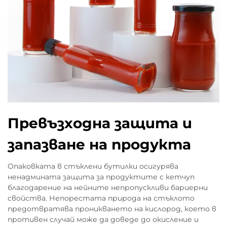
Превъзходна защита и
запазване на продукта
Опаковката в стъклени бутилки осигурява
ненадмината защита за продуктите с кетчуп
благодарение на нейните непропускливи бариерни
свойства. Непорестата природа на стъклото
предотвратява проникването на кислород, което в
противен случай може да доведе до окисление и