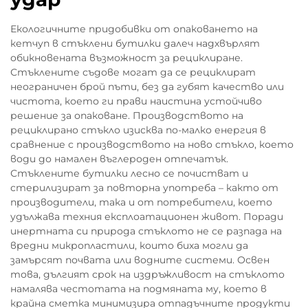
Екологичните придобивки от опаковането на
кетчуп в стъклени бутилки далеч надхвърлят
обикновената възможност за рециклиране.
Стъклените съдове могат да се рециклират
неограничен брой пъти, без да губят качество или
чистота, което ги прави наистина устойчиво
решение за опаковане. Производството на
рециклирано стъкло изисква по-малко енергия в
сравнение с производството на ново стъкло, което
води до намален въглероден отпечатък.
Стъклените бутилки лесно се почистват и
стерилизират за повторна употреба – както от
производители, така и от потребители, което
удължава техния експлоатационен живот. Поради
инертната си природа стъклото не се разпада на
вредни микропластили, които биха могли да
замърсят почвата или водните системи. Освен
това, дългият срок на издръжливост на стъклото
намалява честотата на подмяната му, което в
крайна сметка минимизира отпадъчните продукти