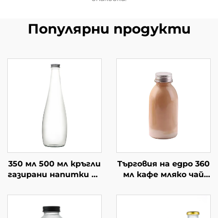
Популярни продукти
350 мл 500 мл кръгли
Търговия на едро 360
газирани напитки по
мл кафе мляко чай
поръчка стъклени
напитка празни
бутилки за сок
стъклени бутилки
за сок