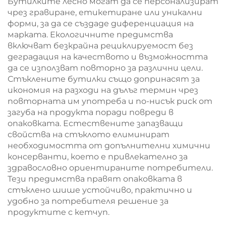
Бутилките лесно могат да се персонализират
чрез гравиране, етикетиране или уникални
форми, за да се създаде диференциация на
марката. Екологичните предимства
включват безкрайна рециклируемост без
деградация на качеството и възможността
да се използват повторно за различни цели.
Стъклените бутилки също допринасят за
икономия на разходи на дълъг термин чрез
повторната им употреба и по-нисък риск от
загуба на продукта поради повреди в
опаковката. Естествените запазващи
свойства на стъклото елиминират
необходимостта от допълнителни химични
консерванти, което е привлекателно за
здравословно ориентираните потребители.
Тези предимства правят опаковката в
стъклено шише устойчиво, практично и
удобно за потребителя решение за
продуктите с кетчуп.