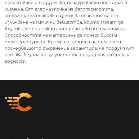
почистване и поддръжка, осигурявайки оптимална
хигиена. От гледна точка на безопасността,
стъклената опаковка изключва опасенията от
излъчване на химични вещества, които могат да
възникнат при някои алтернативи от пластмаса.
Способността на материала да понася високи
температури по време на процеса на пълнене и
последващото съхранение гарантира, че продуктът
остава безопасен за употреба през целия си срок на
годност.