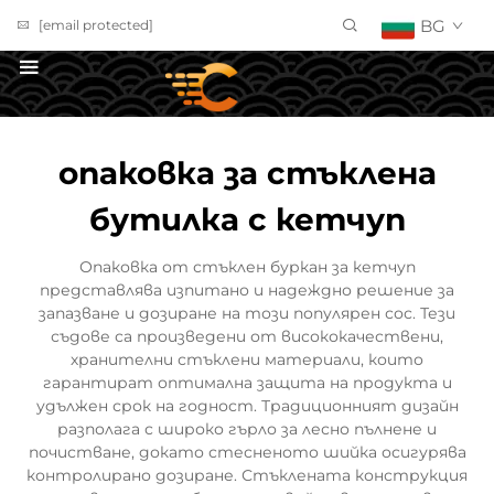
BG
[email protected]
ПОЛУЧИ ОФЕРТА
опаковка за стъклена
бутилка с кетчуп
Опаковка от стъклен буркан за кетчуп
представлява изпитано и надеждно решение за
запазване и дозиране на този популярен сос. Тези
съдове са произведени от висококачествени,
хранителни стъклени материали, които
гарантират оптимална защита на продукта и
удължен срок на годност. Традиционният дизайн
разполага с широко гърло за лесно пълнене и
почистване, докато стесненото шийка осигурява
контролирано дозиране. Стъклената конструкция