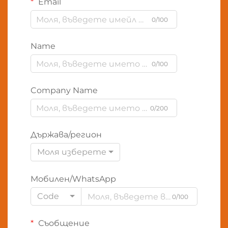
Email
0/100
Name
0/100
Company Name
0/200
Държава/регион
Моля изберете
Мобилен/WhatsApp
Code
0/100
Съобщение