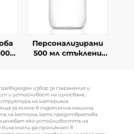
оба
Персонализирани
1000
500 мл стъклени
 с
керосинови съдове
к на
за съхранение на
храни, съди
ревъзходен избор за съхранение и
ст и устойчивост на износване,
 структура на материала
яща за миене в съдомиялна машина,
ата на кетчуна, като предотвратява
 оценяват еко-устойчивостта на
 биха могли да проникнат в