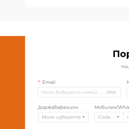
По
Наш
Email
0/100
Държава/регион
Мобилен/Wha
Моля изберете
Code