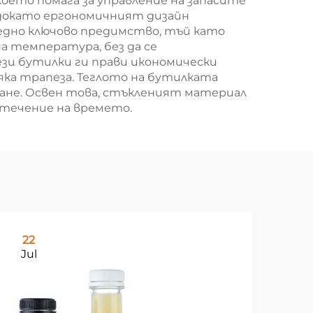
оето помага за управление на запасите
 докато ергономичният дизайн
едно ключово предимство, тъй като
а температура, без да се
и бутилки ги прави икономически
яка трапеза. Теглото на бутилката
ване. Освен това, стъкленият материал
с течение на времето.
22
0
Jul
Au