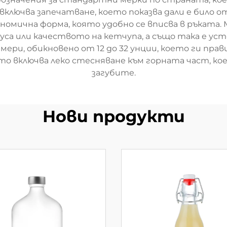
ключва запечатване, което показва дали е било от
ономична форма, която удобно се вписва в ръката
вкуса или качеството на кетчупа, а също така е ус
ери, обикновено от 12 до 32 унции, което ги прав
о включва леко стесняване към горната част, ко
загубите.
Нови продукти