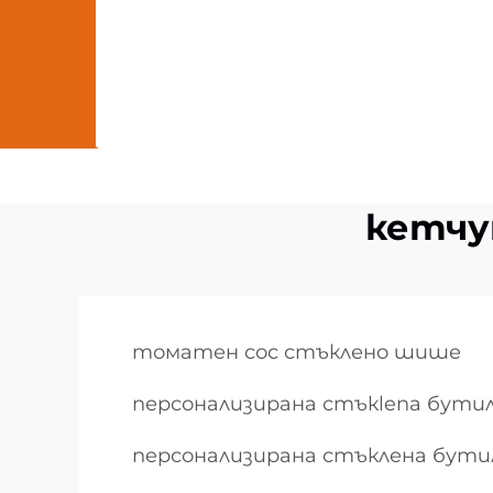
кетчу
томатен сос стъклено шише
персонализирана стъкlena бутил
персонализирана стъклена бути