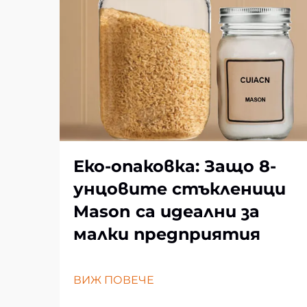
Еко-опаковка: Защо 8-
унцовите стъкленици
Mason са идеални за
малки предприятия
ВИЖ ПОВЕЧЕ