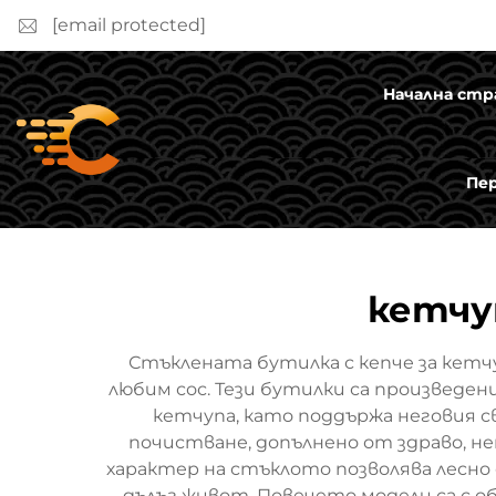
[email protected]
Начална стр
Пе
кетчу
Стъклената бутилка с кепче за кетчу
любим сос. Тези бутилки са произведен
кетчупа, като поддържа неговия св
почистване, допълнено от здраво, н
характер на стъклото позволява лесно
дълъг живот. Повечето модели са с о