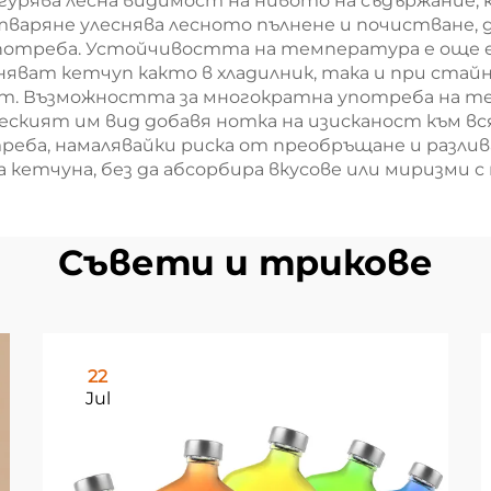
урява лесна видимост на нивото на съдържание, к
тваряне улеснява лесното пълнене и почистване,
 употреба. Устойчивостта на температура е още 
яват кетчуп както в хладилник, така и при стайн
. Възможността за многократна употреба на тез
еският им вид добавя нотка на изисканост към вс
реба, намалявайки риска от преобръщане и разли
а кетчуна, без да абсорбира вкусове или миризми 
Съвети и трикове
22
Jul