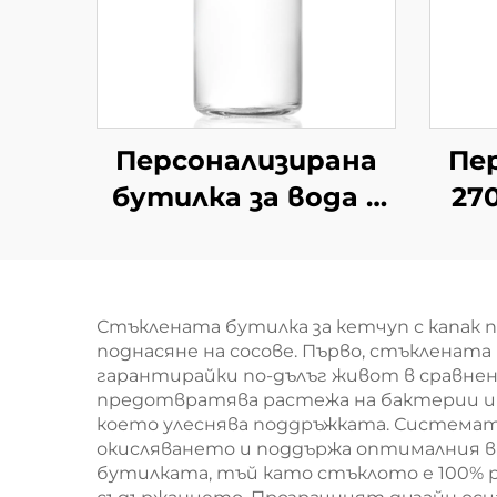
Персонализирана
Пе
бутилка за вода с
270
150 мл, 300 мл, 350
м
мл, 500 мл,
стъклена чаша за
х
Стъклената бутилка за кетчуп с капак 
пиене
поднасяне на сосове. Първо, стъкленат
б
гарантирайки по-дълъг живот в сравн
предотвратява растежа на бактерии и о
което улеснява поддръжката. Системат
окисляването и поддържа оптималния в
бутилката, тъй като стъклото е 100% р