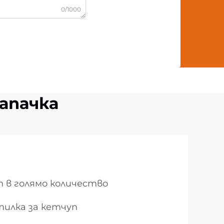
0/1000
апачка
п в голямо количество
илка за кетчуп