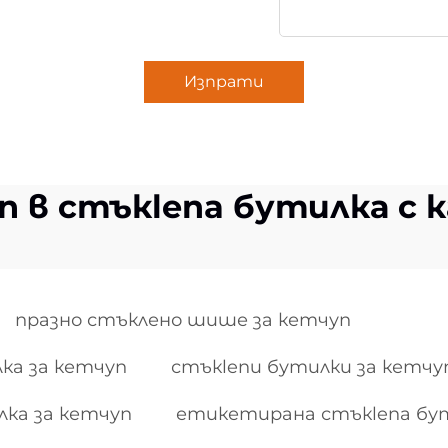
Изпрати
п в стъкlena бутилка с к
празно стъклено шише за кетчуп
ка за кетчуп
стъкlenи бутилки за кетчу
лка за кетчуп
етикетирана стъкlena бут