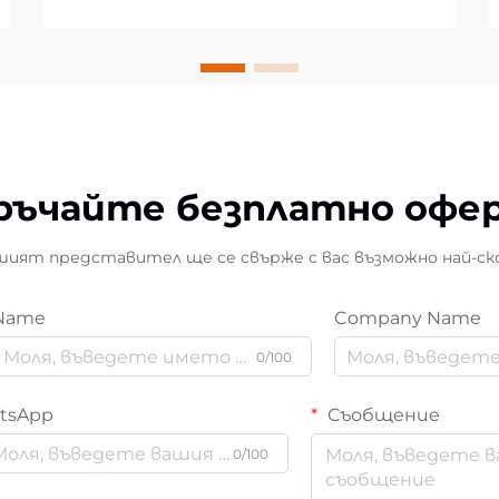
ръчайте безплатно офе
ият представител ще се свърже с вас възможно най-ск
Name
Company Name
0/100
tsApp
Съобщение
0/100