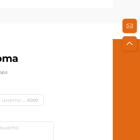
рта
оро.
0/200