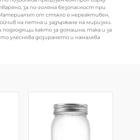
варяно, за по-голяма безопасност при
. Материалът от стъкло е нереактивен,
тойчив на петна и задържане на миризми.
и подходящи както за домашна, така и за
ето улеснява дозирането и намалява