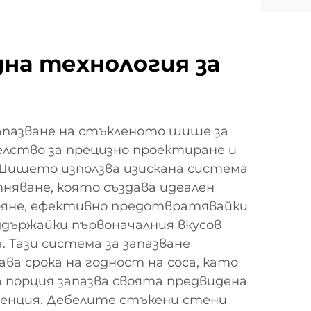
на технология за
запазване на стъкленото шише за
елство за прецизно проектиране и
Шишето използва изискана система
няване, която създава идеален
ряне, ефективно предотвратявайки
ддържайки първоначалния вкусов
. Тази система за запазване
ва срока на годност на соса, като
ка порция запазва своята предвидена
тенция. Дебелите стъкени стени