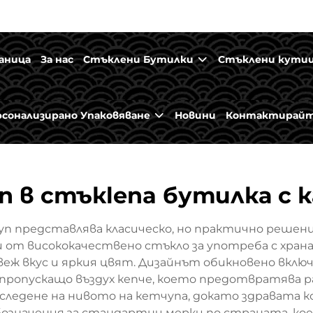
аница
За нас
Стъклени Бутилки
Стъклени кути
рсонализирано Упаковяване
Новини
Контактирайт
п в стъкlena бутилка с к
п представлява класическо, но практично решение
и от висококачествено стъкло за употреба с храна
еж вкус и яркия цвят. Дизайнът обикновено включ
епропускащо въздух кепче, което предотвратява р
 следене на нивото на кетчупа, докато здравата
бозначения за стандартни мерки по страната, ко