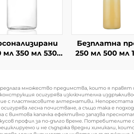
рсонализирани
Безплатна пр
 мл 350 мл 530
250 мл 500 мл 
л плоски чай
мл бутилки
напитки
люлеещ се капа
ерметически
едро
предлага множество предимства, които я правят п
затворени
а конструкция осигурява изключителна издръжливо
утилки за сок
ение с пластмасовите алтернативи. Непорестата
сигурява лесна почистване, а също така е подход
а с винтова капачка ефективно запазва преснот
кусов профил за по-дълго време. Потребителите
ециклируемо и не съдържа вредни химикали, които