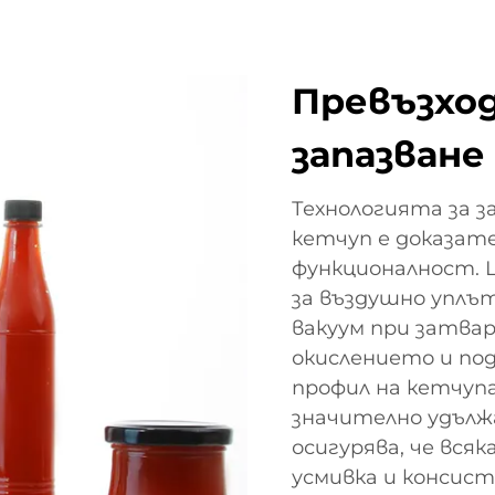
Превъзход
запазване
Технологията за 
кетчуп е доказат
функционалност. 
за въздушно уплът
вакуум при затва
окислението и по
профил на кетчупа
значително удължа
осигурява, че вся
усмивка и консис