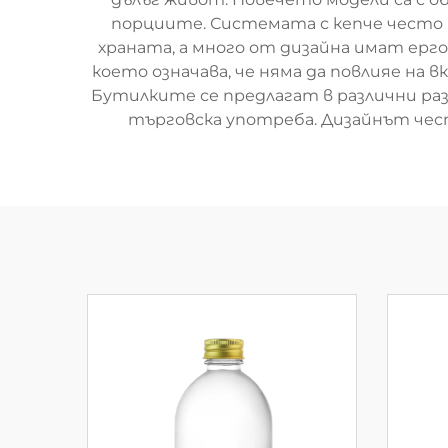
порциите. Системата с кепче често в
храната, а много от дизайна имат ерг
което означава, че няма да повлияе на 
Бутилките се предлагат в различни разм
търговска употреба. Дизайнът чест