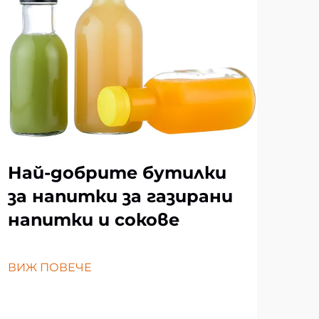
Пъ
за
ха
Най-добрите бутилки
ВИЖ
за напитки за газирани
напитки и сокове
ВИЖ ПОВЕЧЕ