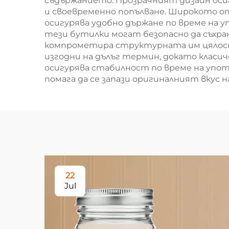
съдържанието. Прозрачният дизайн осиг
и своевременно попълване. Широкото о
осигурява удобно държане по време на
тези бутилки могат безопасно да съхран
компрометира структурната им цялост
изгодни на дълъг термин, докато класич
осигурява стабилност по време на упот
помага да се запази оригиналният вкус н
22
Jul