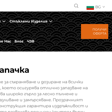
BG
и
Стъклени Изделия
ПОЛУЧИ
ОФЕРТА
е Нас
Блог
ЧЗВ
апачка
 за съхраняване и дозиране на всички
, което осигурява отлично запазване на
ва широко гърло за лесно пълнене и
азливане и замърсяване. Прозрачният
 конструкция гарантира издръжливост и
ето позволява прецизен контрол върху