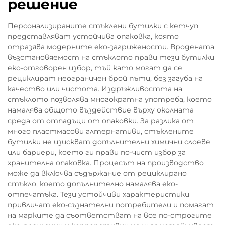
решение
Персонализираните стъклени бутилки с кетчуп
представляват устойчива опаковка, която
отразява модерните еко-загрижености. Вродената
възстановяемост на стъклото прави тези бутилки
еко-отговорен избор, тъй като могат да се
рециклират неограничен брой пъти, без загуба на
качество или чистота. Издръжливостта на
стъклото позволява многократна употреба, което
намалява общото въздействие върху околната
среда от отпадъци от опаковки. За разлика от
много пластмасови алтернативи, стъклените
бутилки не изискват допълнителни химични слоеве
или бариери, което ги прави по-чист избор за
хранителна опаковка. Процесът на производство
може да включва съдържание от рециклирано
стъкло, което допълнително намалява еко-
отпечатъка. Тези устойчиви характеристики
привличат еко-съзнателни потребители и помагат
на марките да съответстват на все по-строгите