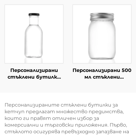
стъклено вино
херметически
затворени бутилки
за сок
Персонализирани
Персонализирани 500
стъклени бутилки
мл стъклени
за плодови сокове
керосинови съдове за
250 мл, 350 мл, 500 мл
съхранение на храни,
съди
Персонализираните стъклени бутилки за
кетчуп предлагат множество предимства,
които ги правят отличен избор за
комерсиални и търговски приложения. Първо,
стъклото осигурява превъзходно запазване на