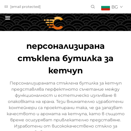
BG
[email protected]
ПОЛУЧИ ОФЕРТА
персонализирана
стъкlena бутилка за
кетчуп
Персонализираната стъклена бутилка за кетчуп
представлява перфектното съчетание между
функционалност и естетическо излъчване в
опаковката на храна. Тези внимателно изработени
контейнери са проектирани така, че да запазват
качеството и аромата на кетчупа, като в същото
време осигуряват привлекателно представяне.
Изработени от висококачествено стъкло за