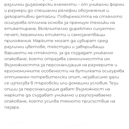
различни дизайнерски елементи – от уникални форми
и размери до специални релефни обозначения и
декоративни детайли. Повърхността на стъклото
осигурява отлична основа за премиум техники на
етикетиране, включително директен силуетен
печат, керамични етикети и самозалепващи
приложения. Марките могат да избират сред
различни цветове, текстури и завършващи
варианти на стъклото, за да създадат уникално
опаковане, което отразява самоличността им.
Възможността за персонализация на размерите и
ергономичните особености на бутилката осигурява
оптимален потребителски опит, независимо дали
се използва в търговски или домашни условия. Тези
опции за персонализация дават възможност на
марките да създават уникално и разпознаваемо
опаковане, което усилва тяхното присъствие на
пазара.