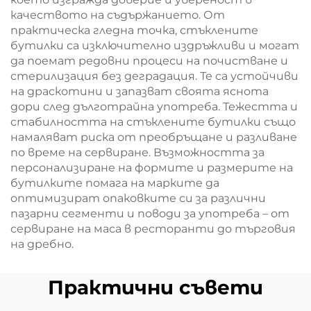
качеството на съдържанието. От
практическа гледна точка, стъклените
бутилки са изключително издръжливи и могат
да поемат редовни процеси на почистване и
стерилизация без деградация. Те са устойчиви
на драскотини и запазват своята яснота
дори след дълготрайна употреба. Тежестта и
стабилността на стъклените бутилки също
намаляват риска от преобръщане и разливане
по време на сервиране. Възможността за
персонализиране на формите и размерите на
бутилките помага на марките да
оптимизират опаковките си за различни
пазарни сегменти и поводи за употреба – от
сервиране на маса в ресторанти до търговия
на дребно.
Практични съвети