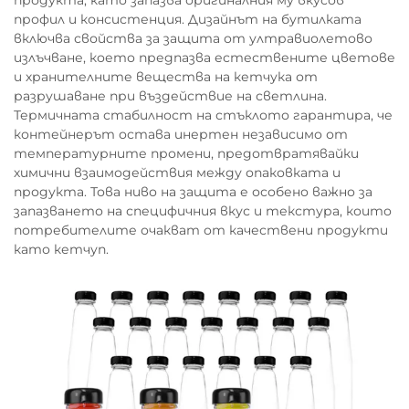
продукта, като запазва оригиналния му вкусов
профил и консистенция. Дизайнът на бутилката
включва свойства за защита от ултравиолетово
излъчване, което предпазва естествените цветове
и хранителните вещества на кетчука от
разрушаване при въздействие на светлина.
Термичната стабилност на стъклото гарантира, че
контейнерът остава инертен независимо от
температурните промени, предотвратявайки
химични взаимодействия между опаковката и
продукта. Това ниво на защита е особено важно за
запазването на специфичния вкус и текстура, които
потребителите очакват от качествени продукти
като кетчуп.