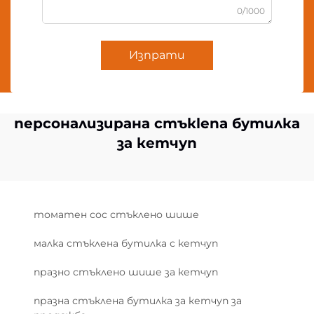
0/1000
Изпрати
персонализирана стъкlena бутилка
за кетчуп
томатен сос стъклено шише
малка стъклена бутилка с кетчуп
празно стъклено шише за кетчуп
празна стъклена бутилка за кетчуп за