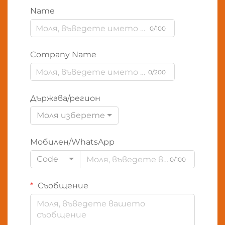
Name
0/100
Company Name
0/200
Държава/регион
Моля изберете
Мобилен/WhatsApp
Code
0/100
Съобщение