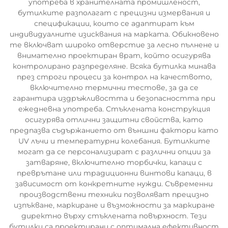
употреба в хранителната промишленост,
бутилките разполагат с прецизни измервания и
спецификации, които се адаптират към
индивидуалните изисквания на марката. Обикновено
те включват широко отверстие за лесно пълнене и
внимателно проектиран врат, който осигурява
контролирано разпределяне. Всяка бутилка минава
през строги процеси за контрол на качеството,
включително термични тестове, за да се
гарантира издръжливостта и безопасността при
ежедневна употреба. Стъклената конструкция
осигурява отлични защитни свойства, като
предпазва съдържанието от външни фактори като
UV лъчи и температурни колебания. Бутилките
могат да се персонализират с различни опции за
затваряне, включително торбички, капаци с
преврътане или традиционни винтови капаци, в
зависимост от конкретните нужди. Съвременни
производствени техники позволяват прецизно
изпъкване, маркиране и възможности за маркиране
директно върху стъклената повърхност. Тези
бутилки са проектирани с оптимална ефективност