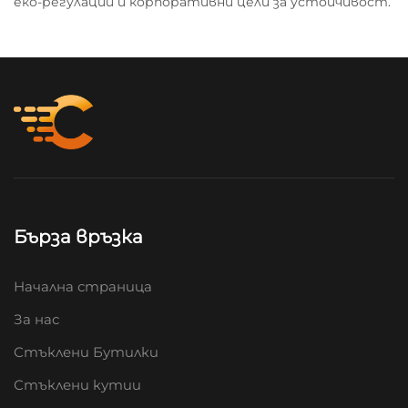
еко-регулации и корпоративни цели за устойчивост.
Бърза връзка
Начална страница
За нас
Стъклени Бутилки
Стъклени кутии