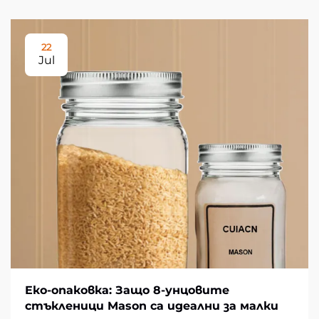
22
Jul
Еко-опаковка: Защо 8-унцовите
стъкленици Mason са идеални за малки