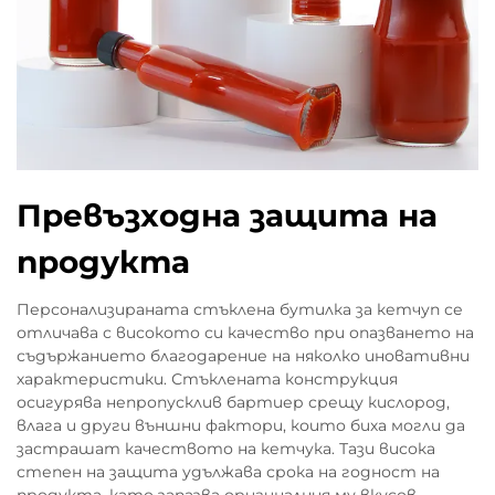
Превъзходна защита на
продукта
Персонализираната стъклена бутилка за кетчуп се
отличава с високото си качество при опазването на
съдържанието благодарение на няколко иновативни
характеристики. Стъклената конструкция
осигурява непропусклив бартиер срещу кислород,
влага и други външни фактори, които биха могли да
застрашат качеството на кетчука. Тази висока
степен на защита удължава срока на годност на