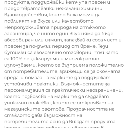
продукта, поддържайки кетчупа пресен и
предотвратявайки нежелани химични
взаимодействия, които биха могли да
повлияят на вкуса или качеството.
Непропускливата природа на стъклото
гарантира, че нито един вкус няма да бъде
абсорбиран или измит, запазвайки соса чист и
пресен за по-дълъг период от време. Тези
бутилки са екологично отговорни, тъй като
са 100% рециклируеми и многократно
използваеми, което се възприема положително
от потребителите, грижещи се за околната
среда, и помага на марките да поддържат
устойчиви практики. Възможностите за
персонализация са практически неограничени,
което позволява на марките да създават
уникални опаковки, които се открояват на
магазинските рафтове. Прозрачността на
стъклото дава възможност на
потребителите ясно да виждат продукта,
което изгражда доверие и увереност в