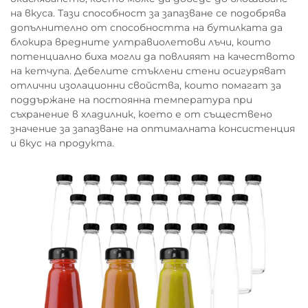
на вкуса. Тази способност за запазване се подобрява
допълнително от способността на бутилката да
блокира вредните ултравиолетови лъчи, които
потенциално биха могли да повлияят на качеството
на кетчупа. Дебелите стъклени стени осигуряват
отлични изолационни свойства, които помагат за
поддържане на постоянна температура при
съхранение в хладилник, което е от съществено
значение за запазване на оптималната консистенция
и вкус на продукта.