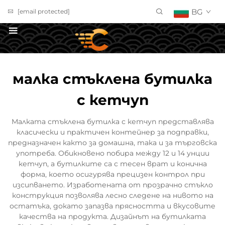
BG
[email protected]
ПОЛУЧИ ОФЕРТА
малка стъклена бутилка
с кетчуп
Малката стъклена бутилка с кетчуп представлява
класически и практичен контейнер за подправки,
предназначен както за домашна, така и за търговска
употреба. Обикновено побира между 12 и 14 унции
кетчуп, а бутилките са с тесен врат и конична
форма, което осигурява прецизен контрол при
изсипването. Изработената от прозрачно стъкло
конструкция позволява лесно следене на нивото на
остатъка, докато запазва прясността и вкусовите
качества на продукта. Дизайнът на бутилката