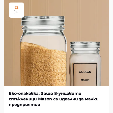
22
Jul
Еко-опаковка: Защо 8-унцовите
стъкленици Mason са идеални за малки
предприятия