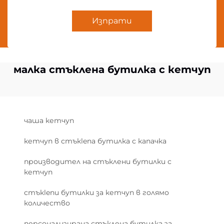
Изпрати
малка стъклена бутилка с кетчуп
чаша кетчуп
кетчуп в стъкlena бутилка с капачка
производител на стъклени бутилки с
кетчуп
стъкlenи бутилки за кетчуп в голямо
количество
персонализирана стъклена бутилка за