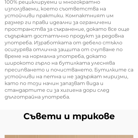
100% рециклируеми и многократно
използваеми, което съответства на
устойчиви практики. Компактният им
размер ги прави идеални за ограничени
пространства за съхранение, докато все още
съдържат достатъчно продукт за редовна
употреба. Изработката от дебело стъкло
осигурява отлична защита от счупване по
време на нормална употреба, докато
широкото гърло на бутилката улеснява
пресипването и почистването. Бутилките са
устойчиви на петна и не задържат миризми,
като по този начин запазват вида и
стандартите си за хигиена дори след
дълготрайна употреба.
Съвети и трикове