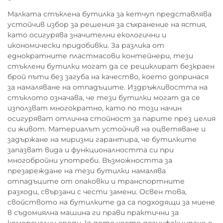
Малката стъклена бутилка за кетчуп представлява
устойчив избор за решения за съхранение на ястия,
като осигурява значителни екологични и
икономически придобивки. За разлика от
еднократните пластмасови контейнери, тези
стъклени бутилки могат да се рециклират безкраен
брой пъти без загуба на качество, което допринася
за намаляване на отпадъците. Издръжливостта на
стъклото означава, че тези бутилки могат да се
използват многократно, като по този начин
осигуряват отлична стойност за парите през целия
си живот. Материалът устойчив на оцветяване и
задържане на миризми гарантира, че бутилките
запазват вида и функционалността си при
многобройни употреби. Възможността за
презареждане на тези бутилки намалява
отпадъците от опаковки и транспортните
разходи, свързани с чести замени. Освен това,
свойството на бутилките да са подходящи за миене
в съдомиялна машина ги прави практични за