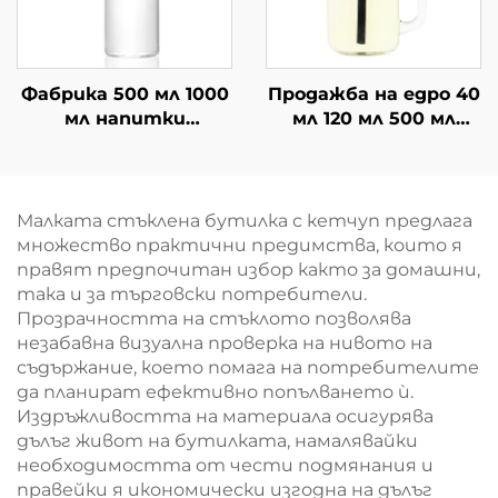
Фабрика 500 мл 1000
Продажба на едро 40
мл напитки
мл 120 мл 500 мл
питейна сок
стъклен буркан с
стъклена
дръжка за пиене
бутилирана вода на
едро
Малката стъклена бутилка с кетчуп предлага
множество практични предимства, които я
правят предпочитан избор както за домашни,
така и за търговски потребители.
Прозрачността на стъклото позволява
незабавна визуална проверка на нивото на
съдържание, което помага на потребителите
да планират ефективно попълването ѝ.
Издръжливостта на материала осигурява
дълъг живот на бутилката, намалявайки
необходимостта от чести подмянания и
правейки я икономически изгодна на дълъг