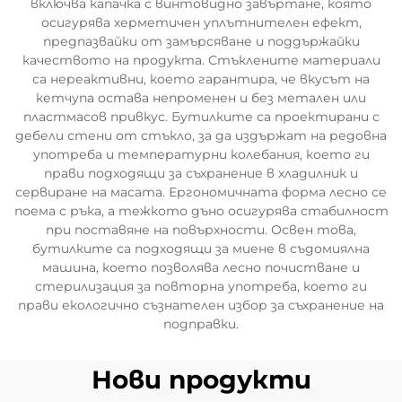
включва капачка с винтовидно завъртане, която
осигурява херметичен уплътнителен ефект,
предпазвайки от замърсяване и поддържайки
качеството на продукта. Стъклените материали
са нереактивни, което гарантира, че вкусът на
кетчупа остава непроменен и без метален или
пластмасов привкус. Бутилките са проектирани с
дебели стени от стъкло, за да издържат на редовна
употреба и температурни колебания, което ги
прави подходящи за съхранение в хладилник и
сервиране на масата. Ергономичната форма лесно се
поема с ръка, а тежкото дъно осигурява стабилност
при поставяне на повърхности. Освен това,
бутилките са подходящи за миене в съдомиялна
машина, което позволява лесно почистване и
стерилизация за повторна употреба, което ги
прави екологично съзнателен избор за съхранение на
подправки.
Нови продукти