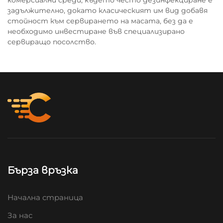
комерсиални среди, където често дезинфекциране е
задължително, докато класическият им вид добавя
стойност към сервирането на масата, без да е
необходимо инвестиране във специализирано
сервиращо посолство.
Бърза връзка
Начална страница
За нас