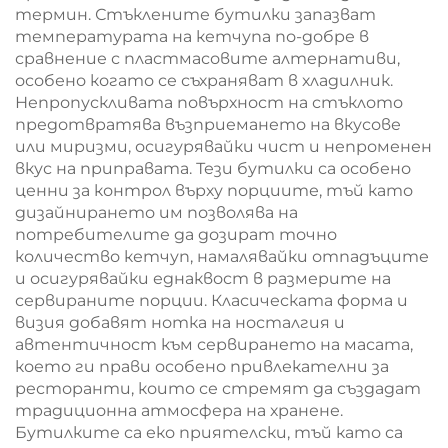
термин. Стъклените бутилки запазват
температурата на кетчупа по-добре в
сравнение с пластмасовите алтернативи,
особено когато се съхраняват в хладилник.
Непропускливата повърхност на стъклото
предотвратява възприемането на вкусове
или миризми, осигурявайки чист и непроменен
вкус на приправата. Тези бутилки са особено
ценни за контрол върху порциите, тъй като
дизайнирането им позволява на
потребителите да дозират точно
количество кетчуп, намалявайки отпадъците
и осигурявайки еднаквост в размерите на
сервираните порции. Класическата форма и
визия добавят нотка на носталгия и
автентичност към сервирането на масата,
което ги прави особено привлекателни за
ресторанти, които се стремят да създадат
традиционна атмосфера на хранене.
Бутилките са еко приятелски, тъй като са