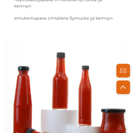
кетчуп
етикетирана стъкlena бутилка за кетчуп