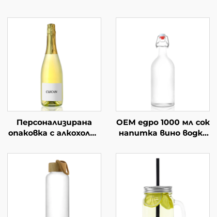
Персонализирана
OEM едро 1000 мл сок
опаковка с алкохолни
напитка вино водка
напитки от 750 мл
стъклена бутилка
стъклено вино
за пиене