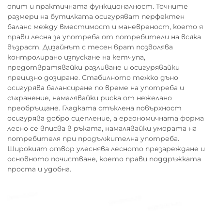
опит и практичната функционалност. Точните
размери на бутилката осигуряват перфектен
баланс между вместимост и маневреност, което я
прави лесна за употреба от потребители на всяка
възраст. Дизайнът с тесен врат позволява
контролирано изпускане на кетчупа,
предотвратявайки разливане и осигурявайки
прецизно дозиране. Стабилното тежко дъно
осигурява балансиране по време на употреба и
съхранение, намалявайки риска от нежелано
преобръщане. Гладката стъклена повърхност
осигурява добро сцепление, а ергономичната форма
лесно се вписва в ръката, намалявайки умората на
потребителя при продължителна употреба.
Широкият отвор улеснява лесното презареждане и
основното почистване, което прави поддръжката
проста и удобна.