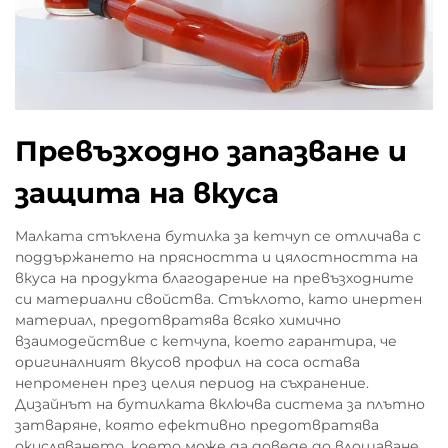
Превъзходно запазване и
защита на вкуса
Малката стъклена бутилка за кетчуп се отличава с
поддържането на прясността и цялостността на
вкуса на продукта благодарение на превъзходните
си материални свойства. Стъклото, като инертен
материал, предотвратява всяко химично
взаимодействие с кетчупа, което гарантира, че
оригиналният вкусов профил на соса остава
непроменен през целия период на съхранение.
Дизайнът на бутилката включва система за плътно
затваряне, която ефективно предотвратява
окисляването, което може да доведе до влошаване