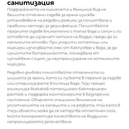
санитизация
Поддържането на хигиената и външния вид на
вашите стъклени съдове за храна изисква
установяване на редовни режими за почистване и
правилни методи за дезинфекция. Почиствайте
празните съдове внимателно с топла вода и сапун и ги
оставете да изсъхнат напълно на въздух, преди да ги
напълните отново. При упорити остатъци или
миризми използвайте смес от бакпулвер и вода, за да
изчистите вътрешността, последвана от
изплакване с оцет, за неутрализиране на останалите
миризми.
Редовно дълбоко почиствайте стъклените си
шишета за храни, като ги пускате в пералня за съдове
или стерилизирате в кипяща вода. Този процес
елиминира всякакъв потенциален бактериален
растеж и поддържа контейнерите в безупречно
състояние. Обърнете специално внимание на
уплътненията на капаците и на резбата, тъй като в
тези области може да се натрупва остатъчен слой,
който компрометира качеството на въздушно-
непроницаемото запечатване.