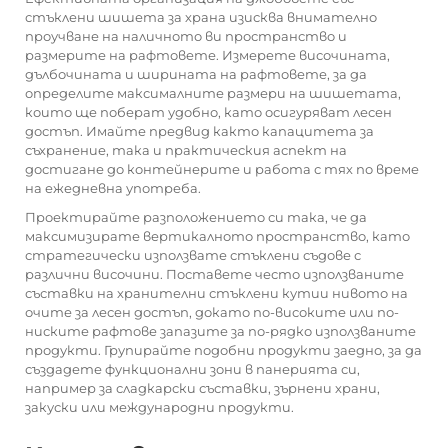
стъклени шишета за храна изисква внимателно
проучване на наличното ви пространство и
размерите на рафтовете. Измерете височината,
дълбочината и ширината на рафтовете, за да
определите максималните размери на шишетата,
които ще поберат удобно, като осигуряват лесен
достъп. Имайте предвид както капацитета за
съхранение, така и практическия аспект на
достигане до контейнерите и работа с тях по време
на ежедневна употреба.
Проектирайте разположението си така, че да
максимизирате вертикалното пространство, като
стратегически използвате стъклени съдове с
различни височини. Поставете често използваните
съставки на
хранителни стъклени кутии
нивото на
очите за лесен достъп, докато по-високите или по-
ниските рафтове запазите за по-рядко използваните
продукти. Групирайте подобни продукти заедно, за да
създадете функционални зони в панерията си,
например за сладкарски съставки, зърнени храни,
закуски или международни продукти.