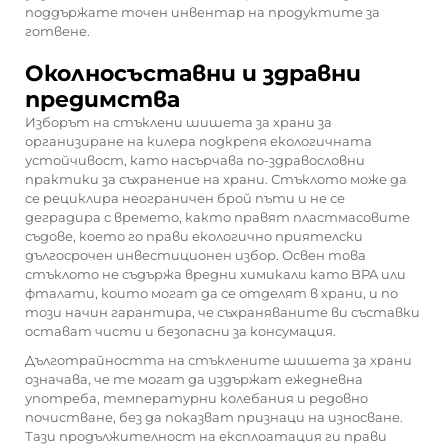
поддържате точен инвентар на продуктите за
готвене.
Околносъставни и здравни
предимства
Изборът на стъклени шишета за храни за
организиране на килера подкрепя екологичната
устойчивост, като насърчава по-здравословни
практики за съхранение на храни. Стъклото може да
се рециклира неограничен брой пъти и не се
деградира с времето, както правят пластмасовите
съдове, което го прави екологично приятелски
дългосрочен инвестиционен избор. Освен това
стъклото не съдържа вредни химикали като BPA или
фталати, които могат да се отделят в храни, и по
този начин гарантира, че съхраняваните ви съставки
остават чисти и безопасни за консумация.
Дълготрайността на стъклените шишета за храни
означава, че те могат да издържат ежедневна
употреба, температурни колебания и редовно
почистване, без да показват признаци на износване.
Тази продължителност на експлоатация ги прави