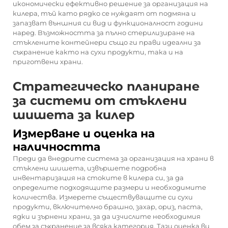
икономически ефективно решение за организация на
килера, тъй като рядко се нуждаят от подмяна и
запазват външния си вид и функционалност години
наред. Възможността за пълно стерилизиране на
стъклените контейнери също ги прави идеални за
съхранение както на сухи продукти, така и на
приготвени храни.
Стратегическо планиране
за системи от стъклени
шишета за килер
Измерване и оценка на
наличността
Преди да внедрите система за организация на храни в
стъклени шишета, извършете подробна
инвентаризация на стоките в килера си, за да
определите подходящите размери и необходимите
количества. Измерете съществуващите си сухи
продукти, включително брашно, захар, ориз, паста,
ядки и зърнени храни, за да изчислите необходимия
обем за съхранение за всяка категория. Тази оценка ви