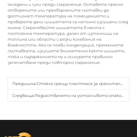
охладени и сухи преди съхранение. Оставете пресно
отворените или прехвърлените съставки да
достигнат температура на помещението и
проверете дали шишетата са напълно изсушени след
миене. Съхранявайте шишетата в места с
постоянна температура, далеч от източници на
топлина или области с рязки колебания на
влажността. Ако се появи кондензация, премахнете
съставката, изсушете внимателно както шишето,
така и съдържанието му и осигурете правилно
запечатване преди повторно съхранение.
Предишна:
Стъкло срещу пластмаса за хранителни стъкленици: Кое е по-добро за свежестта?
Следваща:
Разрастването на устойчивото опаковане: защо стъклени съдове за храни са в тренд