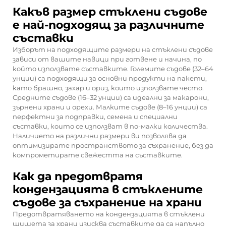
Какъв размер стъклени съдове
е най-подходящ за различните
съставки
Изборът на подходящите размери на стъклени съдове
зависи от вашите навици при готвене и начина, по
който използвате съставките. Големите съдове (32–64
унции) са подходящи за основни продукти на пакети,
като брашно, захар и ориз, които използвате често.
Средните съдове (16–32 унции) са идеални за макарони,
зърнени храни и орехи. Малките съдове (8–16 унции) са
перфектни за подправки, семена и специални
съставки, които се използват в по-малки количества.
Наличието на различни размери ви позволява да
оптимизирате пространството за съхранение, без да
компрометирате свежестта на съставките.
Как да предотвратя
кондензацията в стъклените
съдове за съхранение на храни
Предотвратяването на кондензацията в стъклени
шишета за храни изисква съставките да са напълно