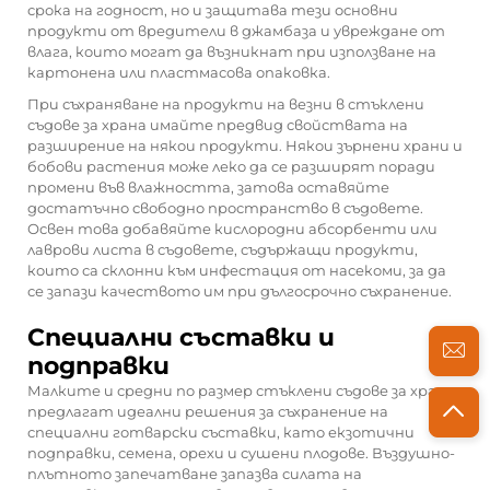
срока на годност, но и защитава тези основни
продукти от вредители в джамбаза и увреждане от
влага, които могат да възникнат при използване на
картонена или пластмасова опаковка.
При съхраняване на продукти на везни в стъклени
съдове за храна имайте предвид свойствата на
разширение на някои продукти. Някои зърнени храни и
бобови растения може леко да се разширят поради
промени във влажността, затова оставяйте
достатъчно свободно пространство в съдовете.
Освен това добавяйте кислородни абсорбенти или
лаврови листа в съдовете, съдържащи продукти,
които са склонни към инфестация от насекоми, за да
се запази качеството им при дългосрочно съхранение.
Специални съставки и
подправки
Малките и средни по размер стъклени съдове за храна
предлагат идеални решения за съхранение на
специални готварски съставки, като екзотични
подправки, семена, орехи и сушени плодове. Въздушно-
плътното запечатване запазва силата на