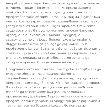
непревзойдени възможности за запазване в сравнение
с пластмасовите контейнери или оригиналната
опаковка. Непорестата структура на стъклото
предотвратява абсорбцията на миризми, вкусове или
петна, което гарантира, че съхраняваните съставки
запазват своя оригинален вкус и аромат. Стъклото
също осигурява въздушно-плътно запечатване при
използване с качествени капаци, предпазвайки
съдържанието от влага, вредители и контакт с
въздух, който може да доведе до разваляне. Това
превъзходно качество на запазване прави стъклените
стъкленици за храни особено ценни за съхранение на
скъпи или специални съставки, които искате да
запазите пресни в продължение на месеци.
Прозрачността на стъклените съдове ви позволява да
следите свежестта и количеството на
съхраняваните продукти с един поглед. За разлика от
непрозрачните съдове, стъклените шишета за храни
ви позволяват бързо да оцените дали съставките
трябва да се попълнят или дали са се появили
признаци на увреждане. Тази визуална достъпност
предотвратява забравени продукти да се развалят в
задната част на вашата килер и ви помага да