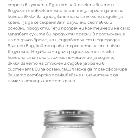
стреса в кухнята. Едно от най-ефективните и
визуално привлекателни решения за организация на
килера включва използването на стъклени съдове за
храни, за да се съхраняват различни съставки и
основни продукти. Тези прозрачни контейнери не само
запазват сухите ви продукти пресни в продължение
на по-дълго време, но и създават чист и еднороден
външен вид, който прави търсенето на съставки
безусилно. Независимо дали разполагате с малка
килерна стая или с голямо помещение за ходене,
включването на стъклени съдове за храни в
системата ви за организация може да трансформира
вашето готварско преживяване и значително да
намали отпадъците от храна.