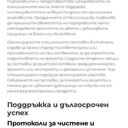
подправките и предотвратява изпаряването на
есенциалните масла, което поддържа
интензивността на вкуса по-дълго от оригинален
опаковките. Прозрачното стъкло също ви позволява
да прецените свежестта на подправките, като
наблюдавате яркостта на цвета и забелязвате
признаци на влага или сблъскване.
Организирайте специалните съставки в стъклени
съдове за храна според типовете кухни или
приложенията им при готвенето, за да опростите
подготовката на храната. Създайте отделни секции
за съставки за азиатско готвене, средиземноморски
аромати или екстракти и декорации за печене. Този
специализиран подход за организиране улеснява
събирането на съставки за конкретни рецепти и
помага да се избегнат дублиращи се покупки на по-
малко разпространени продукти.
Поддръжка и дългосрочен
успех
Протоколи за чистене и