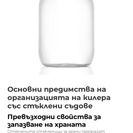
Основни предимства на
организацията на килера
със стъклени съдове
Превъзходни свойства за
запазване на храната
Стъклените стъкленици за храни предлагат