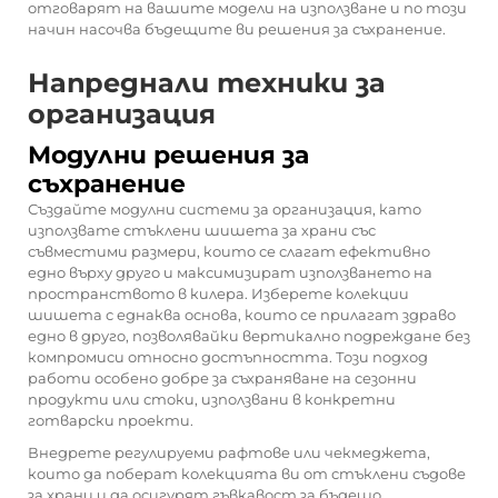
отговарят на вашите модели на използване и по този
начин насочва бъдещите ви решения за съхранение.
Напреднали техники за
организация
Модулни решения за
съхранение
Създайте модулни системи за организация, като
използвате стъклени шишета за храни със
съвместими размери, които се слагат ефективно
едно върху друго и максимизират използването на
пространството в килера. Изберете колекции
шишета с еднаква основа, които се прилагат здраво
едно в друго, позволявайки вертикално подреждане без
компромиси относно достъпността. Този подход
работи особено добре за съхраняване на сезонни
продукти или стоки, използвани в конкретни
готварски проекти.
Внедрете регулируеми рафтове или чекмеджета,
които да поберат колекцията ви от стъклени съдове
за храни и да осигурят гъвкавост за бъдещо