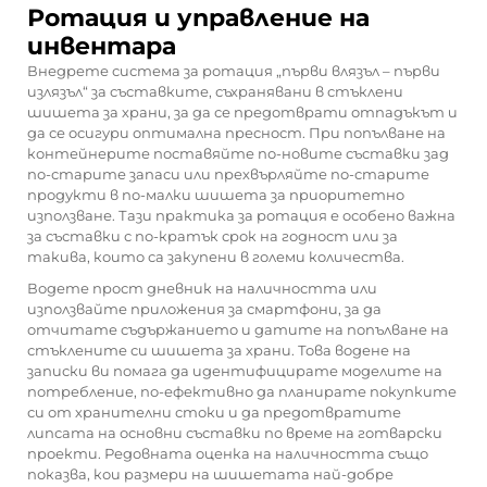
Ротация и управление на
инвентара
Внедрете система за ротация „първи влязъл – първи
излязъл“ за съставките, съхранявани в стъклени
шишета за храни, за да се предотврати отпадъкът и
да се осигури оптимална пресност. При попълване на
контейнерите поставяйте по-новите съставки зад
по-старите запаси или прехвърляйте по-старите
продукти в по-малки шишета за приоритетно
използване. Тази практика за ротация е особено важна
за съставки с по-кратък срок на годност или за
такива, които са закупени в големи количества.
Водете прост дневник на наличността или
използвайте приложения за смартфони, за да
отчитате съдържанието и датите на попълване на
стъклените си шишета за храни. Това водене на
записки ви помага да идентифицирате моделите на
потребление, по-ефективно да планирате покупките
си от хранителни стоки и да предотвратите
липсата на основни съставки по време на готварски
проекти. Редовната оценка на наличността също
показва, кои размери на шишетата най-добре