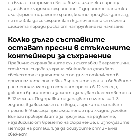
на влага – например свежи билки или меки сиренца –
изискват хладилно съхранение. Газираните напитки
или ферментиралите храни, които произвеждат газ,
не трябва да се съхраняват в запечатани стъклени
шишета поради риска от натрупване на налягане.
Колко дълго съставките
остават пресни в стъклените
контейнери за съхранение
Правилно съхраняваните сухи съставки в герметични
стъклени съдове за храна обикновено запазват
свежестта си значително по-дълго отколкото в
оригиналната опаковка. Зърнените храни и бобовите
растения могат да останат пресни 6–12 месеца,
докато брашното и захарта запазват качеството си
8–12 месеца. Подправките запазват силата си 1–3
години, в зависимост от вида, а орехите остават
пресни 6–9 месеца при съхранение при хладни условия.
Винаги проверявайте за признаци на разваляне,
независимо от времето на съхранение, и използвайте
метода на ротация, за да осигурите оптимална
свежест.