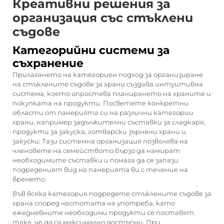
Креативни решения за
организация със стъклени
съдове
Категорийни системи за
съхранение
Прилагането на категориен подход за организиране
на стъклените съдове за храни създава интуитивна
система, която опростява планирането на храните и
покупката на продукти. Посветете конкретни
области от панерията си на различни категории
храни, например задължителни съставки за сладкаря,
продукти за закуска, готварски зърнени храни и
закуски. Тази системна организация позволява на
членовете на семейството бързо да намират
необходимите съставки и помага да се запази
подреденият вид на панерията ви с течение на
времето.
Във всяка категория подредете стъклените съдове за
храна според честотата на употреба, като
ежедневните необходими продукти се поставят
така, че да са максимално достъпни. При