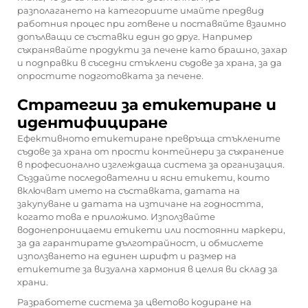
разполагането на категориите имайте предвид
работния процес при готвене и поставяйте взаимно
допълващи се съставки един до друг. Например
съхранявайте продукти за печене като брашно, захар
и подправки в съседни стъклени съдове за храна, за да
опростите подготовката за печене.
Стратегии за етикетиране и
идентифициране
Ефективното етикетиране превръща стъклените
съдове за храна от прости контейнери за съхранение
в професионално изглеждаща система за организация.
Създайте последователни и ясни етикети, които
включват името на съставката, датата на
закупуване и датата на изтичане на годността,
когато това е приложимо. Използвайте
водонепроницаеми етикети или постоянни маркери,
за да гарантирате дълготрайност, и обмислете
използването на единен шрифт и размер на
етикетите за визуална хармония в целия ви склад за
храни.
Разработете система за цветово кодиране на