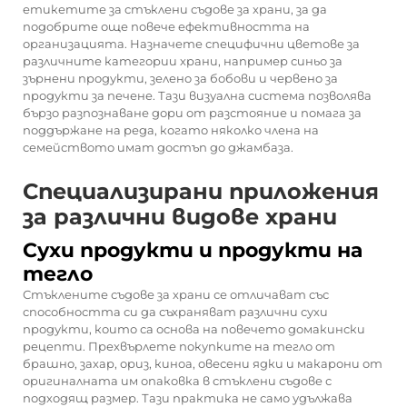
етикетите за стъклени съдове за храни, за да
подобрите още повече ефективността на
организацията. Назначете специфични цветове за
различните категории храни, например синьо за
зърнени продукти, зелено за бобови и червено за
продукти за печене. Тази визуална система позволява
бързо разпознаване дори от разстояние и помага за
поддържане на реда, когато няколко члена на
семейството имат достъп до джамбаза.
Специализирани приложения
за различни видове храни
Сухи продукти и продукти на
тегло
Стъклените съдове за храни се отличават със
способността си да съхраняват различни сухи
продукти, които са основа на повечето домакински
рецепти. Прехвърлете покупките на тегло от
брашно, захар, ориз, киноа, овесени ядки и макарони от
оригиналната им опаковка в стъклени съдове с
подходящ размер. Тази практика не само удължава