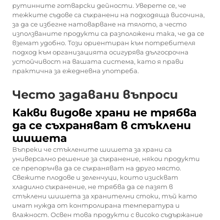
рутинните готварски дейности. Уверете се, че
тежките съдове са съхранени на подходяща височина,
за да се избегне натоварване на тялото, а често
използваните продукти са разположени така, че да се
вземат удобно. Този ориентиран към потребителя
подход към организацията осигурява дългосрочна
устойчивост на вашата система, като я прави
практична за ежедневна употреба.
Често задавани въпроси
Какви видове храни не трябва
да се съхраняват в стъклени
шишета
Въпреки че стъклените шишета за храни са
универсално решение за съхранение, някои продукти
се препоръчва да се съхраняват на друго място.
Свежите плодове и зеленчуци, които изискват
хладилно съхранение, не трябва да се пазят в
стъклени шишета за хранителни стоки, тъй като
имат нужда от контролирана температура и
влажност. Освен това продукти с високо съдържание