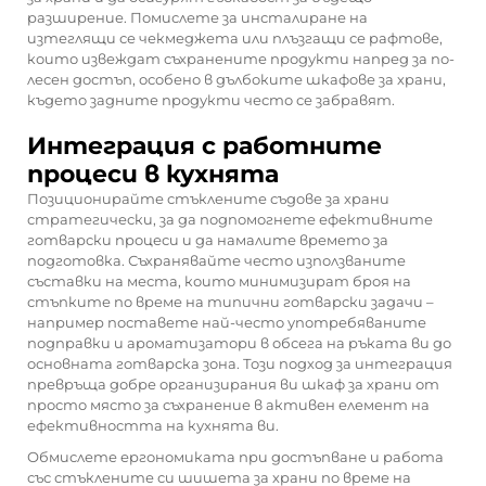
разширение. Помислете за инсталиране на
изтеглящи се чекмеджета или плъзгащи се рафтове,
които извеждат съхранените продукти напред за по-
лесен достъп, особено в дълбоките шкафове за храни,
където задните продукти често се забравят.
Интеграция с работните
процеси в кухнята
Позиционирайте стъклените съдове за храни
стратегически, за да подпомогнете ефективните
готварски процеси и да намалите времето за
подготовка. Съхранявайте често използваните
съставки на места, които минимизират броя на
стъпките по време на типични готварски задачи –
например поставете най-често употребяваните
подправки и ароматизатори в обсега на ръката ви до
основната готварска зона. Този подход за интеграция
превръща добре организирания ви шкаф за храни от
просто място за съхранение в активен елемент на
ефективността на кухнята ви.
Обмислете ергономиката при достъпване и работа
със стъклените си шишета за храни по време на