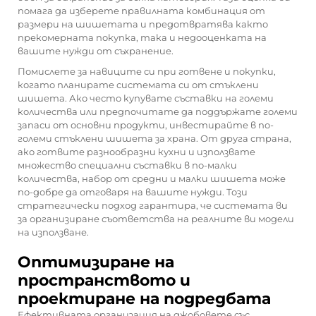
помага да изберете правилната комбинация от
размери на шишетата и предотвратява както
прекомерната покупка, така и недооценката на
вашите нужди от съхранение.
Помислете за навиците си при готвене и покупки,
когато планирате системата си от стъклени
шишета. Ако често купувате съставки на големи
количества или предпочитате да поддържате големи
запаси от основни продукти, инвестирайте в по-
големи стъклени шишета за храна. От друга страна,
ако готвите разнообразни кухни и използвате
множество специални съставки в по-малки
количества, набор от средни и малки шишета може
по-добре да отговаря на вашите нужди. Този
стратегически подход гарантира, че системата ви
за организиране съответства на реалните ви модели
на използване.
Оптимизиране на
пространството и
проектиране на подредбата
Ефективната организация на джобовете със