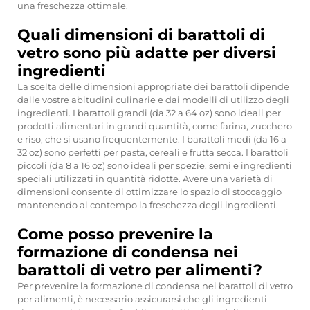
una freschezza ottimale.
Quali dimensioni di barattoli di
vetro sono più adatte per diversi
ingredienti
La scelta delle dimensioni appropriate dei barattoli dipende
dalle vostre abitudini culinarie e dai modelli di utilizzo degli
ingredienti. I barattoli grandi (da 32 a 64 oz) sono ideali per
prodotti alimentari in grandi quantità, come farina, zucchero
e riso, che si usano frequentemente. I barattoli medi (da 16 a
32 oz) sono perfetti per pasta, cereali e frutta secca. I barattoli
piccoli (da 8 a 16 oz) sono ideali per spezie, semi e ingredienti
speciali utilizzati in quantità ridotte. Avere una varietà di
dimensioni consente di ottimizzare lo spazio di stoccaggio
mantenendo al contempo la freschezza degli ingredienti.
Come posso prevenire la
formazione di condensa nei
barattoli di vetro per alimenti?
Per prevenire la formazione di condensa nei barattoli di vetro
per alimenti, è necessario assicurarsi che gli ingredienti