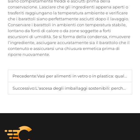
siano completamente freddi e asciutti prima della
conservazione. Lasciare che gli ingredienti appena aperti o
trasferiti raggiungano la temperatura ambiente e verificare
che i barattoli siano perfettamente asciutti dopo il lavaggio.
Conservare i barattoli in ambienti con temperatura stabile,
lontano da fonti di calore o da zone soggette a forti
escursioni di umidità. Se si forma della condensa, rimuovere
l’ingrediente, asciugare accuratamente sia il barattolo che il
contenuto e assicurarsi una chiusura ermetica prima di
riporre nuovamente.
Precedente:
Vasi per alimenti in vetro o in plastica: quale è migliore per la freschezza?
Successivo:
L'ascesa degli imballaggi sostenibili: perché i barattoli di vetro per alimenti sono sempre più diffusi