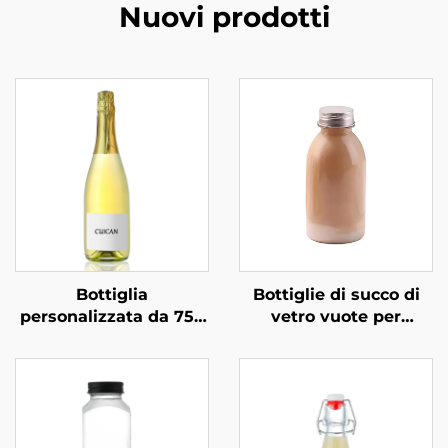
Nuovi prodotti
Bottiglia
Bottiglie di succo di
personalizzata da 750
vetro vuote per
ml per
bevande al caffè e al
confezionamento
latte da 360 ml
professionale di
all'ingrosso
vodka, superalcolici e
bevande in vetro