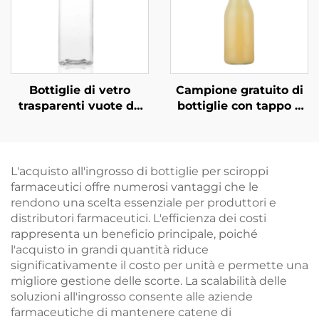
Bottiglie di vetro
Campione gratuito di
trasparenti vuote da
bottiglie con tappo a
350 ml, 420 ml e 500
vite da 250 ml, 500 ml
ml, quadrate, per
e 1000 ml all'ingrosso
bevande, succhi e
caffè
L'acquisto all'ingrosso di bottiglie per sciroppi
farmaceutici offre numerosi vantaggi che le
rendono una scelta essenziale per produttori e
distributori farmaceutici. L'efficienza dei costi
rappresenta un beneficio principale, poiché
l'acquisto in grandi quantità riduce
significativamente il costo per unità e permette una
migliore gestione delle scorte. La scalabilità delle
soluzioni all'ingrosso consente alle aziende
farmaceutiche di mantenere catene di