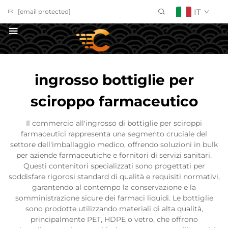
IT
[email protected]
Richiedi un Preventivo
ingrosso bottiglie per
sciroppo farmaceutico
Il commercio all'ingrosso di bottiglie per sciroppi
farmaceutici rappresenta una segmento cruciale del
settore dell'imballaggio medico, offrendo soluzioni in bulk
per aziende farmaceutiche e fornitori di servizi sanitari.
Questi contenitori specializzati sono progettati per
soddisfare rigorosi standard di qualità e requisiti normativi,
garantendo al contempo la conservazione e la
somministrazione sicure dei farmaci liquidi. Le bottiglie
sono prodotte utilizzando materiali di alta qualità,
principalmente PET, HDPE o vetro, che offrono