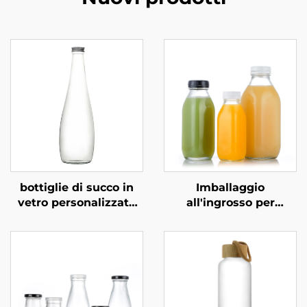
bottiglie di succo in
Imballaggio
vetro personalizzate
all'ingrosso per
rotonde da 350 ml e
bevande in bottiglia di
500 ml per bevande
vetro quadrata da 300
gassate
ml, 500 ml e 1000 ml