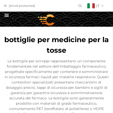
IT
[email protected]
Richiedi un Preventivo
bottiglie per medicine per la
tosse
Le bottiglie per sciroppi rappresentano un componente
fondamentale nel settore dell'imballaggio farmaceutico,
progettate specificamente per contenere e somministrare
in sicurezza farmaci liquidi per malattie respiratorie. Questi
contenitori specializzati presentano meccanismi di
dosaggio precisi, tappi di sicurezza per bambini e sigilli di
garanzia per garantire sicurezza e somministrazione
accurata del farmaco. Le bottiglie sono generalmente
prodotte con materiali di grado farmaceutico,
comunemente PET (tereftalato di polietilene) o HDPE