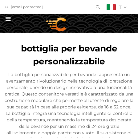
IT
[email protected]
Richiedi un Preventivo
bottiglia per bevande
personalizzabile
La bottiglia personalizzabile per bevande rappresenta un
avanzamento rivoluzionario nella tecnologia di idratazione
personale, unendo un design innovativo a una funzionalità
pratica. Questo contenitore versatile è caratterizzato da una
costruzione modulare che permette all'utente di regolare la
sua capacità in base alle proprie esigenze, da 16 a 32 once.
La bottiglia integra una tecnologia intelligente di controllo
della temperatura, mantenendo la temperatura desiderata
delle bevande per un massimo di 24 ore grazie
all'isolamento a doppia parete con vuoto. Il suo sistema di