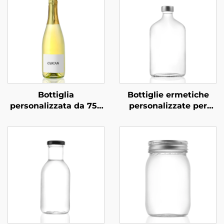
Bottiglia
Bottiglie ermetiche
personalizzata da 750
personalizzate per
ml per
bevande a base di tè,
confezionamento
succo e bevande da
professionale di
270 ml, 350 ml e 530
vodka, superalcolici e
ml
bevande in vetro