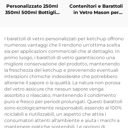
Personalizzato 250ml
Contenitori e Barattoli
350ml 500ml Bottiglie
in Vetro Mason per
di Vetro per Succhi di
Conservazione
Frutta
Alimenti
Personalizzati da
500ml
I barattoli di vetro personalizzati per ketchup offrono
numerosi vantaggi che li rendono un'ottima scelta
sia per applicazioni commerciali che al dettaglio. In
primo luogo, i barattoli di vetro garantiscono una
migliore conservazione del prodotto, mantenendo
la freschezza del ketchup e prevenendo eventuali
interazioni chimiche indesiderate che potrebbero
alterarne il sapore o la qualità. La natura non porosa
del vetro assicura che nessun sapore venga
assorbito o rilasciato, mantenendo il condimento
puro e fresco per periodi prolungati. Questi barattoli
sono ecologicamente responsabili, essendo al 100%
riciclabili e riutilizzabili, un aspetto che attira i
consumatori attenti all'ambiente e aiuta i marchi a
mantenere pratiche sostenibili. Le opzioni di