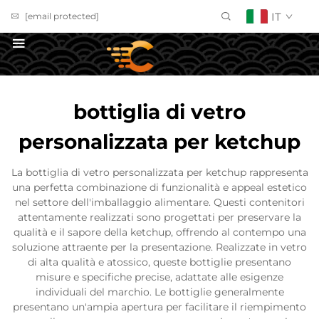
IT
[email protected]
Richiedi un Preventivo
bottiglia di vetro
personalizzata per ketchup
La bottiglia di vetro personalizzata per ketchup rappresenta
una perfetta combinazione di funzionalità e appeal estetico
nel settore dell'imballaggio alimentare. Questi contenitori
attentamente realizzati sono progettati per preservare la
qualità e il sapore della ketchup, offrendo al contempo una
soluzione attraente per la presentazione. Realizzate in vetro
di alta qualità e atossico, queste bottiglie presentano
misure e specifiche precise, adattate alle esigenze
individuali del marchio. Le bottiglie generalmente
presentano un'ampia apertura per facilitare il riempimento