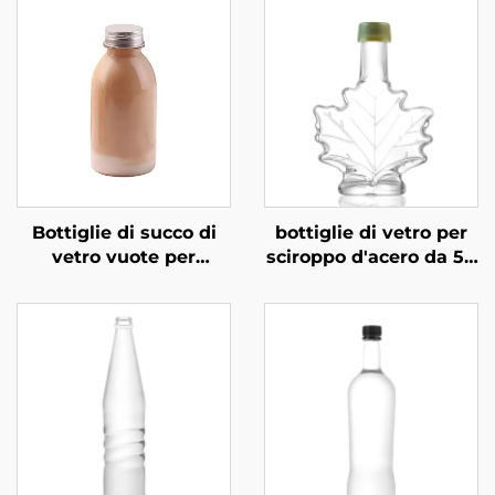
Bottiglie di succo di
bottiglie di vetro per
vetro vuote per
sciroppo d'acero da 50
bevande al caffè e al
ml, 100 ml e 250 ml
latte da 360 ml
all'ingrosso
all'ingrosso