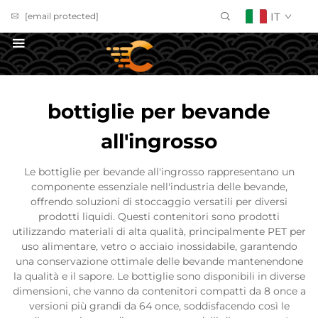
IT
[email protected]
Richiedi un Preventivo
bottiglie per bevande
all'ingrosso
Le bottiglie per bevande all'ingrosso rappresentano un
componente essenziale nell'industria delle bevande,
offrendo soluzioni di stoccaggio versatili per diversi
prodotti liquidi. Questi contenitori sono prodotti
utilizzando materiali di alta qualità, principalmente PET per
uso alimentare, vetro o acciaio inossidabile, garantendo
una conservazione ottimale delle bevande mantenendone
la qualità e il sapore. Le bottiglie sono disponibili in diverse
dimensioni, che vanno da contenitori compatti da 8 once a
versioni più grandi da 64 once, soddisfacendo così le