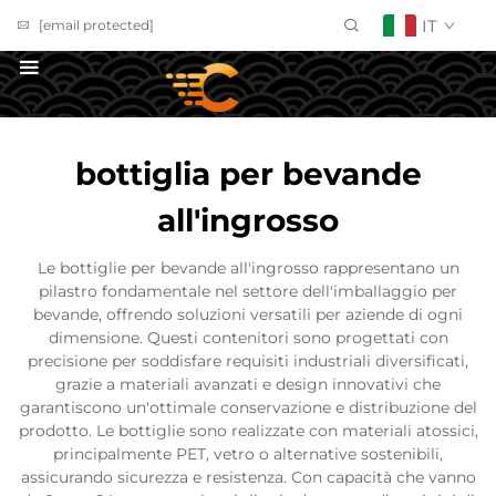
IT
[email protected]
Richiedi un Preventivo
bottiglia per bevande
all'ingrosso
Le bottiglie per bevande all'ingrosso rappresentano un
pilastro fondamentale nel settore dell'imballaggio per
bevande, offrendo soluzioni versatili per aziende di ogni
dimensione. Questi contenitori sono progettati con
precisione per soddisfare requisiti industriali diversificati,
grazie a materiali avanzati e design innovativi che
garantiscono un'ottimale conservazione e distribuzione del
prodotto. Le bottiglie sono realizzate con materiali atossici,
principalmente PET, vetro o alternative sostenibili,
assicurando sicurezza e resistenza. Con capacità che vanno