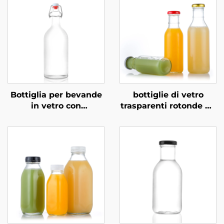
Bottiglia per bevande
bottiglie di vetro
in vetro con
trasparenti rotonde da
meccanismo
250 ml, 350 ml e 500
basculante OEM
ml per bevande a base
all'ingrosso da 1000
di latte e succhi
ml, per bevande a
base di succo, vino e
vodka