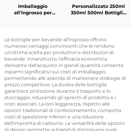
Imballaggio
Personalizzato 250ml
all'ingrosso per
350ml 500ml Bottiglie
bevande in bottiglia di
di Vetro per Succhi di
vetro quadrata da 300
Frutta
ml, 500 ml e 1000 ml
Le bottiglie per bevande all'ingrosso offrono
numerosi vantaggi convincenti che le rendono
un'ottima scelta per produttori e distributori di
bevande. Innanzitutto, l'efficacia economica
derivante dall'acquisto in grandi quantità consente
risparmi significativi sui costi di imballaggio,
permettendo alle aziende di mantenere strategie di
prezzo competitive. La durata delle bottiglie
garantisce protezione durante il trasporto e lo
stoccaggio, riducendo gli sprechi di prodotto e i
costi associati. La loro leggerezza, rispetto alle
opzioni tradizionali di confezionamento, comporta
costi di spedizione inferiori e una riduzione
dell'impronta di carbonio. La versatilità delle opzioni
di design permette ai brand di distinguersi sugli