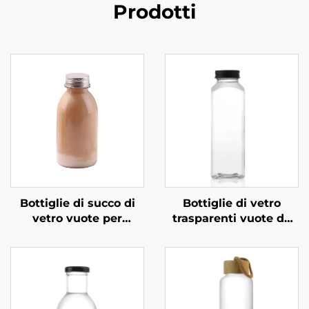
Prodotti
Bottiglie di succo di
Bottiglie di vetro
vetro vuote per
trasparenti vuote da
bevande al caffè e al
350 ml, 420 ml e 500
latte da 360 ml
ml, quadrate, per
all'ingrosso
bevande, succhi e
caffè