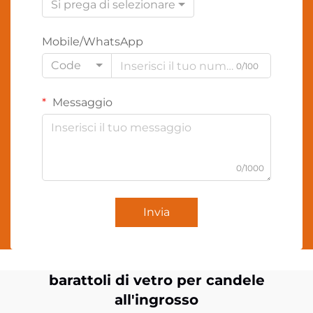
Si prega di selezionare
Mobile/WhatsApp
Code
0/100
Messaggio
0/1000
Invia
barattoli di vetro per candele
all'ingrosso