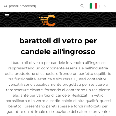
IT
[email protected]
Richiedi un Preventivo
barattoli di vetro per
candele all'ingrosso
I barattoli di vetro per candele in vendita all'ingrosso
rappresentano un componente essenziale nell'industria
della produzione di candele, offrendo un perfetto equilibrio
tra funzionalità, estetica e sicurezza. Questi contenitori
versatili sono specificamente progettati per resistere a
temperature elevate, fornendo al contempo un recipiente
elegante per vari tipi di candele. Realizzati in vetro
borosilicato o in vetro al sodio-calcio di alta qualità, questi
barattoli presentano pareti spesse e fondi rinforzati per
garantire un'ottimale distribuzione del calore e prevenire