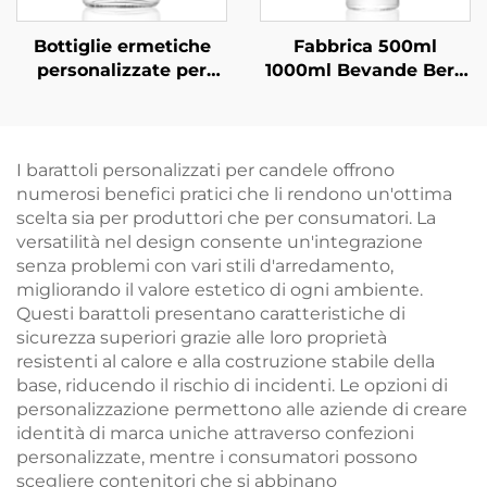
Bottiglie ermetiche
Fabbrica 500ml
personalizzate per
1000ml Bevande Bere
bevande a base di tè,
Succo Vetro Acqua in
succo e bevande da
Bottiglia All'ingrosso
270 ml, 350 ml e 530
ml
I barattoli personalizzati per candele offrono
numerosi benefici pratici che li rendono un'ottima
scelta sia per produttori che per consumatori. La
versatilità nel design consente un'integrazione
senza problemi con vari stili d'arredamento,
migliorando il valore estetico di ogni ambiente.
Questi barattoli presentano caratteristiche di
sicurezza superiori grazie alle loro proprietà
resistenti al calore e alla costruzione stabile della
base, riducendo il rischio di incidenti. Le opzioni di
personalizzazione permettono alle aziende di creare
identità di marca uniche attraverso confezioni
personalizzate, mentre i consumatori possono
scegliere contenitori che si abbinano