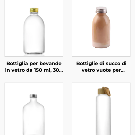
Bottiglia per bevande
Bottiglie di succo di
in vetro da 150 ml, 300
vetro vuote per
ml, 350 ml e 500 ml,
bevande al caffè e al
personalizzata
latte da 360 ml
all'ingrosso