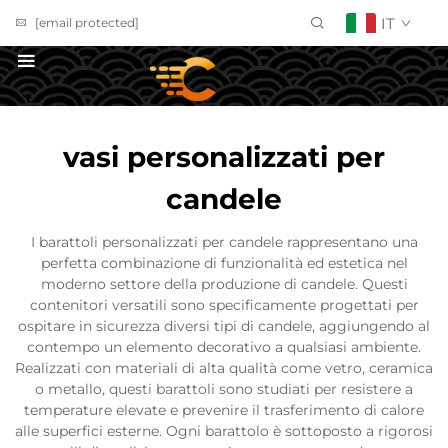
IT
[email protected]
Richiedi un Preventivo
vasi personalizzati per
candele
I barattoli personalizzati per candele rappresentano una
perfetta combinazione di funzionalità ed estetica nel
moderno settore della produzione di candele. Questi
contenitori versatili sono specificamente progettati per
ospitare in sicurezza diversi tipi di candele, aggiungendo al
contempo un elemento decorativo a qualsiasi ambiente.
Realizzati con materiali di alta qualità come vetro, ceramica
o metallo, questi barattoli sono studiati per resistere a
temperature elevate e prevenire il trasferimento di calore
alle superfici esterne. Ogni barattolo è sottoposto a rigorosi