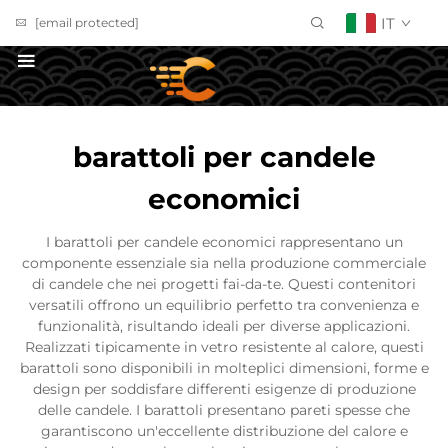
IT
[email protected]
Richiedi un Preventivo
barattoli per candele
economici
I barattoli per candele economici rappresentano un
componente essenziale sia nella produzione commerciale
di candele che nei progetti fai-da-te. Questi contenitori
versatili offrono un equilibrio perfetto tra convenienza e
funzionalità, risultando ideali per diverse applicazioni.
Realizzati tipicamente in vetro resistente al calore, questi
barattoli sono disponibili in molteplici dimensioni, forme e
design per soddisfare differenti esigenze di produzione
delle candele. I barattoli presentano pareti spesse che
garantiscono un'eccellente distribuzione del calore e