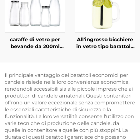
caraffe di vetro per
All'ingrosso bicchiere
bevande da 200ml
in vetro tipo barattolo
330ml 1l, vendita
da 40 ml, 120 ml, 500
all'ingrosso
ml con manico
Il principale vantaggio dei barattoli economici per
candele risiede nella loro convenienza economica,
rendendoli accessibili sia alle piccole imprese che ai
produttori di candele amatoriali. Questi contenitori
offrono un valore eccezionale senza compromettere
le essenziali caratteristiche di sicurezza o la
funzionalità. La loro versatilità consente l'utilizzo con
varie tecniche di produzione delle candele, da
quelle in contenitore a quelle con più stoppini. La
durata di questi barattoli garantisce che possano