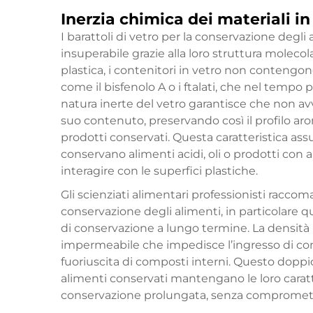
Inerzia chimica dei materiali in
I barattoli di vetro per la conservazione degli
insuperabile grazie alla loro struttura molecol
plastica, i contenitori in vetro non conteng
come il bisfenolo A o i ftalati, che nel tempo
natura inerte del vetro garantisce che non avv
suo contenuto, preservando così il profilo arom
prodotti conservati. Questa caratteristica a
conservano alimenti acidi, oli o prodotti con 
interagire con le superfici plastiche.
Gli scienziati alimentari professionisti racco
conservazione degli alimenti, in particolare qu
di conservazione a lungo termine. La densità 
impermeabile che impedisce l’ingresso di cont
fuoriuscita di composti interni. Questo dopp
alimenti conservati mantengano le loro caratte
conservazione prolungata, senza compromette