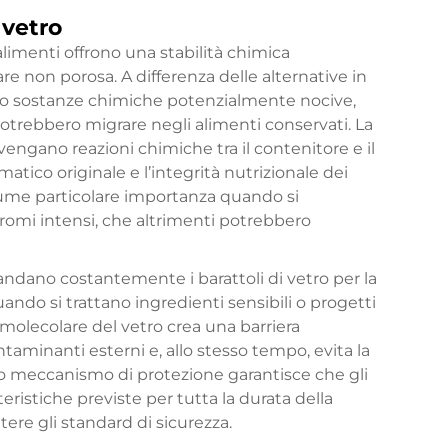
 vetro
 alimenti offrono una stabilità chimica
are non porosa. A differenza delle alternative in
ono sostanze chimiche potenzialmente nocive,
 potrebbero migrare negli alimenti conservati. La
engano reazioni chimiche tra il contenitore e il
atico originale e l’integrità nutrizionale dei
ssume particolare importanza quando si
aromi intensi, che altrimenti potrebbero
mandano costantemente i barattoli di vetro per la
ando si trattano ingredienti sensibili o progetti
molecolare del vetro crea una barriera
aminanti esterni e, allo stesso tempo, evita la
io meccanismo di protezione garantisce che gli
ristiche previste per tutta la durata della
re gli standard di sicurezza.