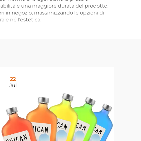
zzabilità e una maggiore durata del prodotto.
ori in negozio, massimizzando le opzioni di
ale né l'estetica.
22
0
Jul
Au