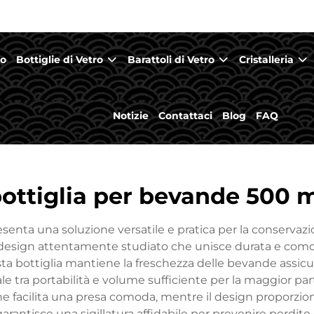
mo
Bottiglie di Vetro
Barattoli di Vetro
Cristalleria
Notizie
Contattaci
Blog
FAQ
ottiglia per bevande 500 
enta una soluzione versatile e pratica per la conservazi
sign attentamente studiato che unisce durata e comodità.
sta bottiglia mantiene la freschezza delle bevande assicu
ale tra portabilità e volume sufficiente per la maggior par
e facilita una presa comoda, mentre il design proporzi
e garantisce una sigillatura affidabile per prevenire perd