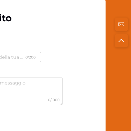
ito
0/200
0/1000