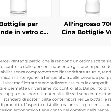
Bottiglia per
All'ingrosso 7
nde in vetro con
Cina Bottiglie 
meccanismo
per Bevande in 
asculante OEM
ingrosso da 1000
rosi vantaggi pratici che la rendono un'ottima scelta sia
, per bevande a
o controllo delle porzioni, riducendo gli sprechi pur sod
 di succo, vino e
bilità senza compromettere l'integrità strutturale, rende
termica, mantengono la temperatura delle bevande per pe
vodka
Il sistema filettato standardizzato assicura la compatibili
zzi e permette un versamento controllato. Dal punto di vis
ccaggio e trasporto. I materiali utilizzati sono completam
standard di sostenibilità contemporanei. Le bottiglie resi
di prodotto. L'aspetto cristallino valorizza la presentazi
 design ergonomico tiene conto del comfort dell'utente,