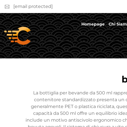
[email protected]
Homepage
Chi Sia
b
La bottiglia per bevande da 500 ml rappres
contenitore standardizzato presenta un de
generalmente PET o plastica riciclata, que
capacità da 500 ml offre un equilibrio ide
include un motivo antiscivolo ergonomico ch
bevuta agevoli. Il sistema di chiusura a vit