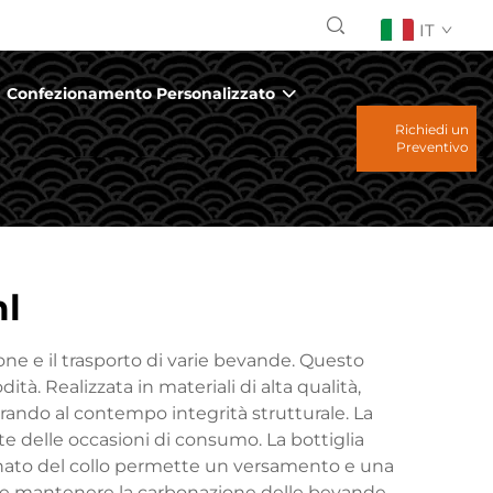
IT
Confezionamento Personalizzato
Richiedi un
Preventivo
ml
one e il trasporto di varie bevande. Questo
 Realizzata in materiali di alta qualità,
rando al contempo integrità strutturale. La
te delle occasioni di consumo. La bottiglia
onato del collo permette un versamento e una
ite e mantenere la carbonazione delle bevande