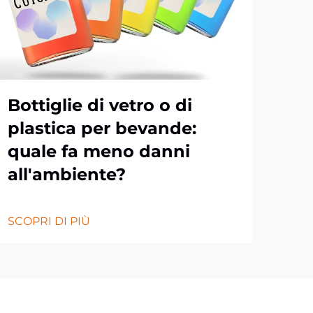
Bottiglie di vetro o di
Im
plastica per bevande:
pe
quale fa meno danni
da
all'ambiente?
pe
SCOPRI DI PIÙ
SCOP