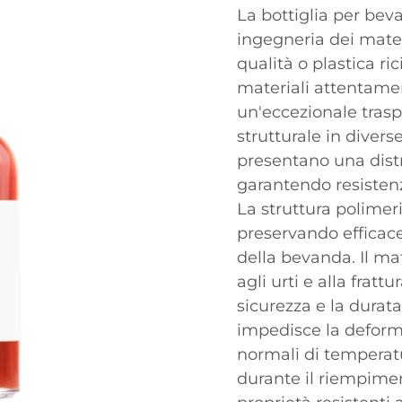
La bottiglia per be
ingegneria dei materia
qualità o plastica r
materiali attentame
un'eccezionale tras
strutturale in diverse
presentano una distr
garantendo resistenz
La struttura polimeri
preservando efficac
della bevanda. Il ma
agli urti e alla frat
sicurezza e la durata
impedisce la deformaz
normali di temperat
durante il riempiment