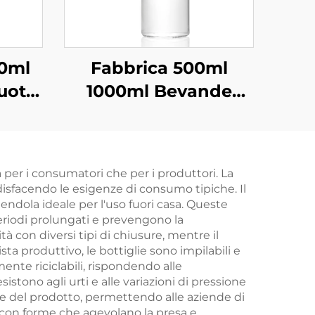
00ml
Fabbrica 500ml
Vuote
1000ml Bevande
Vetro
Bere Succo Vetro
Acqua in Bottiglia
All'ingrosso
 per i consumatori che per i produttori. La
disfacendo le esigenze di consumo tipiche. Il
ndola ideale per l'uso fuori casa. Queste
riodi prolungati e prevengono la
tà con diversi tipi di chiusure, mentre il
ta produttivo, le bottiglie sono impilabili e
ente riciclabili, rispondendo alle
stono agli urti e alle variazioni di pressione
one del prodotto, permettendo alle aziende di
 con forme che agevolano la presa e