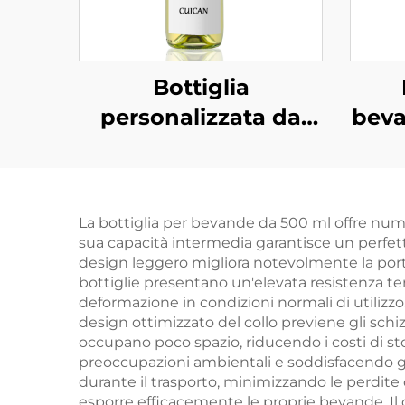
Bottiglia
personalizzata da
beva
750 ml per
confezionamento
b
professionale di
all'
La bottiglia per bevande da 500 ml offre nume
vodka, superalcolici e
ml
sua capacità intermedia garantisce un perfett
bevande in vetro
base
design leggero migliora notevolmente la porta
bottiglie presentano un'elevata resistenza 
deformazione in condizioni normali di utilizzo. 
design ottimizzato del collo previene gli schi
occupano poco spazio, riducendo i costi di sto
preoccupazioni ambientali e soddisfacendo gli 
durante il trasporto, minimizzando le perdite 
esporre efficacemente le proprie bevande. Il