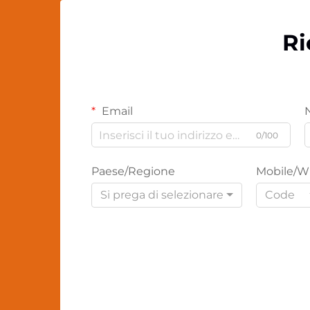
Ri
Email
0/100
Paese/Regione
Mobile/W
Si prega di selezionare
Code