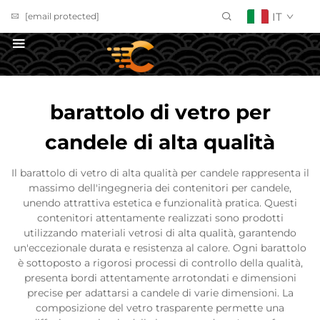
IT
[email protected]
Richiedi un Preventivo
barattolo di vetro per
candele di alta qualità
Il barattolo di vetro di alta qualità per candele rappresenta il
massimo dell'ingegneria dei contenitori per candele,
unendo attrattiva estetica e funzionalità pratica. Questi
contenitori attentamente realizzati sono prodotti
utilizzando materiali vetrosi di alta qualità, garantendo
un'eccezionale durata e resistenza al calore. Ogni barattolo
è sottoposto a rigorosi processi di controllo della qualità,
presenta bordi attentamente arrotondati e dimensioni
precise per adattarsi a candele di varie dimensioni. La
composizione del vetro trasparente permette una