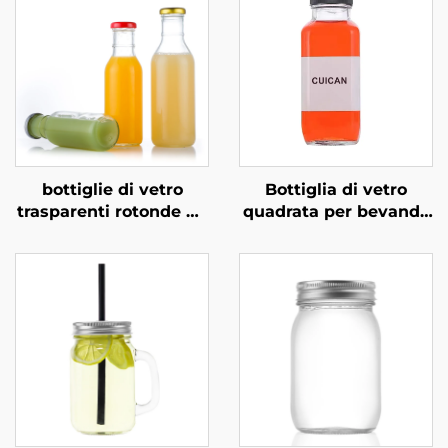
bottiglie di vetro
Bottiglia di vetro
trasparenti rotonde da
quadrata per bevande
250 ml, 350 ml e 500
fredde da 250 ml e
ml per bevande a base
500 ml all'ingrosso
di latte e succhi