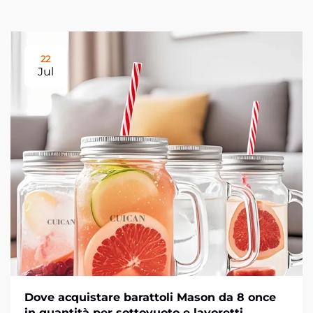
22
Jul
Dove acquistare barattoli Mason da 8 once
in quantità per sottovuoto e lavoretti