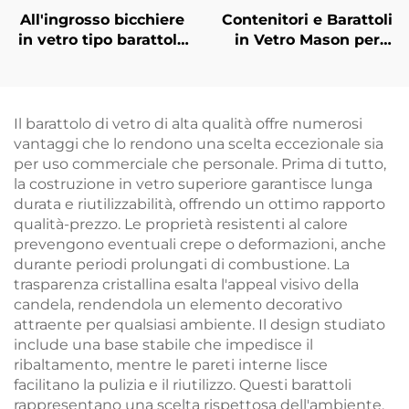
All'ingrosso bicchiere
Contenitori e Barattoli
in vetro tipo barattolo
in Vetro Mason per
da 40 ml, 120 ml, 500
Conservazione
ml con manico
Alimenti
Personalizzati da
500ml
Il barattolo di vetro di alta qualità offre numerosi
vantaggi che lo rendono una scelta eccezionale sia
per uso commerciale che personale. Prima di tutto,
la costruzione in vetro superiore garantisce lunga
durata e riutilizzabilità, offrendo un ottimo rapporto
qualità-prezzo. Le proprietà resistenti al calore
prevengono eventuali crepe o deformazioni, anche
durante periodi prolungati di combustione. La
trasparenza cristallina esalta l'appeal visivo della
candela, rendendola un elemento decorativo
attraente per qualsiasi ambiente. Il design studiato
include una base stabile che impedisce il
ribaltamento, mentre le pareti interne lisce
facilitano la pulizia e il riutilizzo. Questi barattoli
rappresentano una scelta rispettosa dell'ambiente,