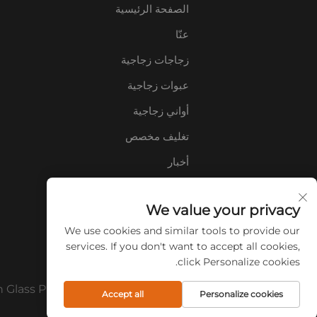
الصفحة الرئيسية
عنّا
زجاجات زجاجية
عبوات زجاجية
أواني زجاجية
تغليف مخصص
أخبار
اتصل بنا
We value your privacy
الأسئلة الشائعة
We use cookies and similar tools to provide our
services. If you don't want to accept all cookies,
click Personalize cookies.
حقوق الطبع والنشر © 2026 شركة Xuzhou CuiCan Glass Products المحدودة. جميع الحقوق محفوظة.
Accept all
Personalize cookies