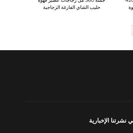
ت شفافة فارغة 350 مل 420
جملة 360 مل زجاجات عصير قهوة
وة
حليب الشاي الفارغة الزجاجية
نشرتنا الإخبارية