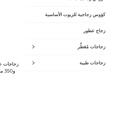
كؤوس زجاجية للزيوت الأساسية
زجاج عطور
زجاجات مُعَطِّر
زجاجات طبية
و350 مل و500 مل حسب الطلب