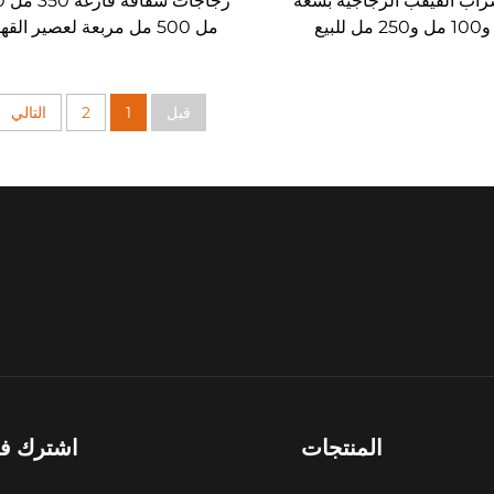
اب القيقب الزجاجية بسعة
زجاجا
50 مل و100 مل و250 مل للبيع
مل 500 مل مربعة لعصير القه
بالجملة
الزجاجية للمشروبات
قبل
1
2
التالي
المنتجات
اشترك في 