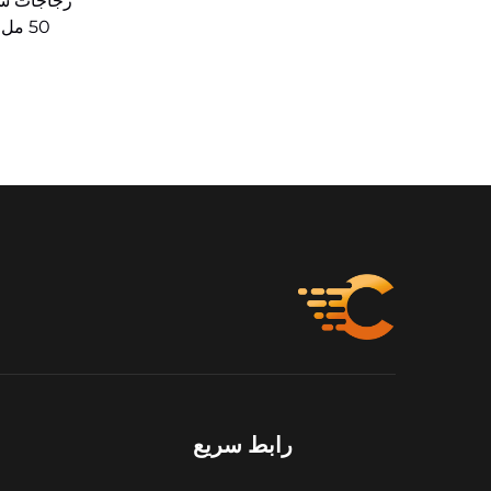
زجاجات شر
رابط سريع