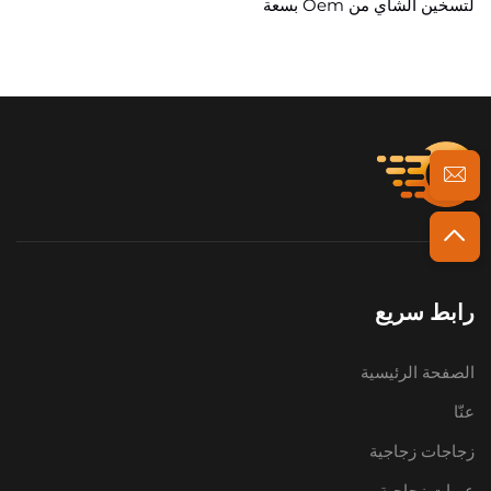
لتسخين الشاي من Oem بسعة
270 مل و360 مل
رابط سريع
الصفحة الرئيسية
عنّا
زجاجات زجاجية
عبوات زجاجية