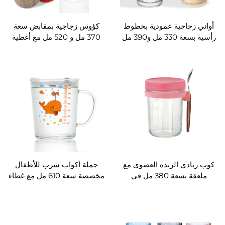
أواني زجاجية عمودية بخطوط
كؤوس زجاجية بمقابض سعة
رأسية بسعة 330 مل و390 مل
370 مل و 520 مل مع أغطية
مع غطاء وشفاطة للتوزيع
بالجملة
بالجملة
كوب زبادي الزبده العضوي مع
جملة أكواب شرب للأطفال
ملعقة بسعة 380 مل في
مخصصة سعة 610 مل مع غطاء
برطمان زجاجي محكم الإغلاق
محكم