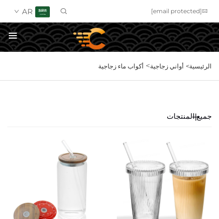
AR
[email protected]
>
الرئيسية>
احصل على عرض سعر
أواني زجاجية
أكواب ماء زجاجية
جميع المنتجات