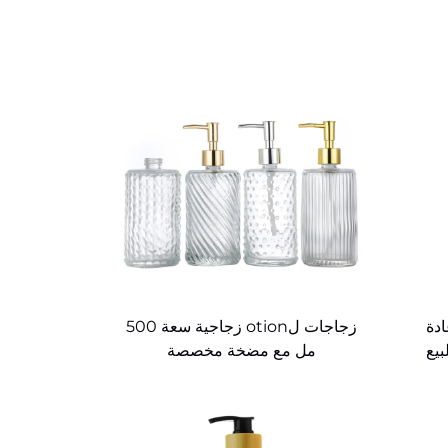
ادة
زجاجات لotion زجاجية سعة 500
210 مل للبيع
مل مع مضخة مخصصة