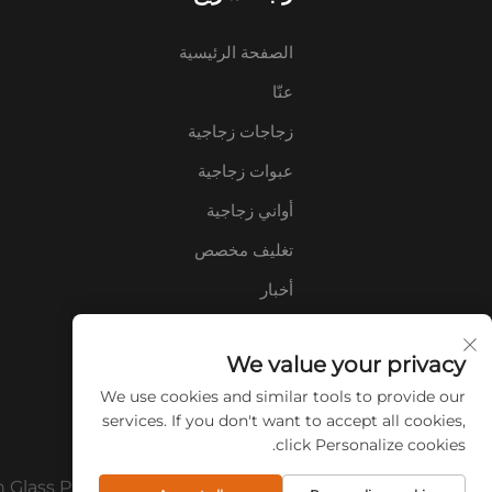
الصفحة الرئيسية
عنّا
زجاجات زجاجية
عبوات زجاجية
أواني زجاجية
تغليف مخصص
أخبار
اتصل بنا
We value your privacy
الأسئلة الشائعة
We use cookies and similar tools to provide our
services. If you don't want to accept all cookies,
click Personalize cookies.
حقوق الطبع والنشر © 2026 شركة Xuzhou CuiCan Glass Products المحدودة. جميع الحقوق محفوظة.