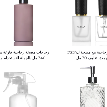
زجاجة زجاجية مع مضخة لotion
زجاجات مضخة زجاجية فارغة س
دة، تغليف 30 مل
340 مل بالجملة للاستخدام م
الشامبو