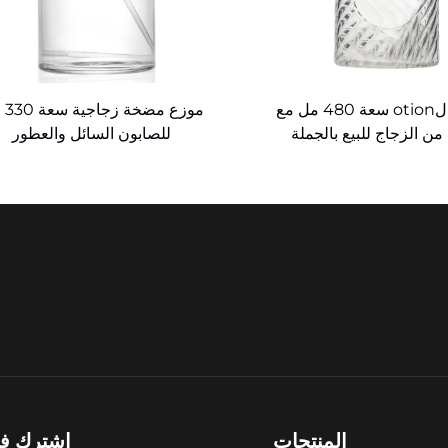
زجاجات لotion سعة 480 مل مع
موزع 
ن الزجاج للبيع بالجملة
للصابون السائل والعطور
المنتجات
اشترك في 