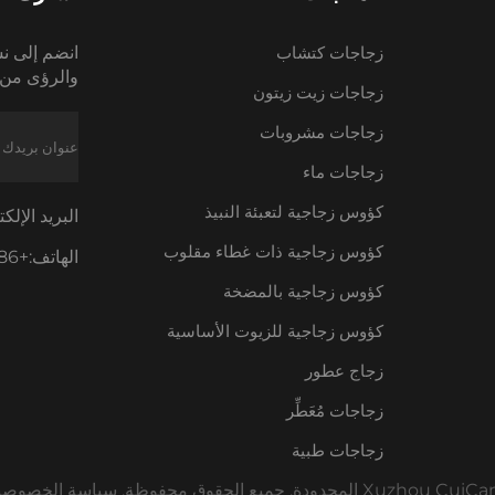
زجاجات كتشاب
انضم إلى نش
والرؤى من 
زجاجات زيت زيتون
زجاجات مشروبات
زجاجات ماء
كؤوس زجاجية لتعبئة النبيذ
البريد الإلك
كؤوس زجاجية ذات غطاء مقلوب
الهاتف:
+86-18605685636
كؤوس زجاجية بالمضخة
كؤوس زجاجية للزيوت الأساسية
زجاج عطور
زجاجات مُعَطِّر
زجاجات طبية
سياسة الخصوصي