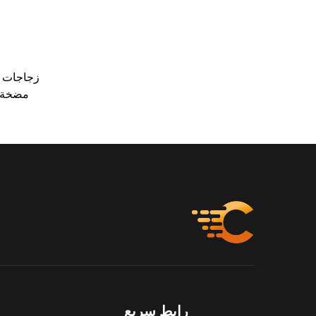
مضخة م
رابط سريع