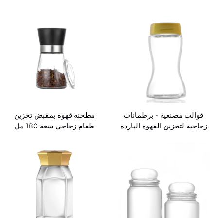
حبوب القهوة
قوالب مصنعية - برطمانات
مطحنة قهوة بمقبض تخزين
زجاجية لتخزين القهوة الباردة
طعام زجاجي سعة 180 مل
بسعة 450 مل و880 مل
للبيع بالجملة