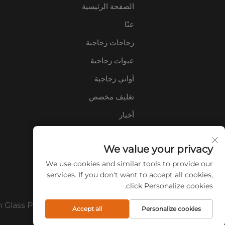
الصفحة الرئيسية
عنّا
زجاجات زجاجية
عبوات زجاجية
أواني زجاجية
تغليف مخصص
أخبار
اتصل بنا
We value your privacy
الأسئلة الشائعة
We use cookies and similar tools to provide our
services. If you don't want to accept all cookies,
click Personalize cookies.
حقوق الطبع والنشر © 2026 شركة Xuzhou CuiCan Glass Products المحدودة. جميع الحقوق محفوظة.
Accept all
Personalize cookies