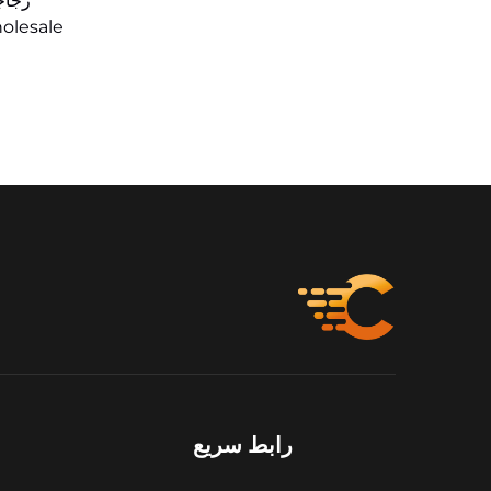
زجاج
رابط سريع