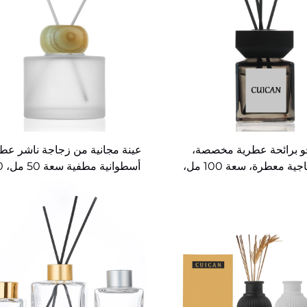
 برائحة عطرية مخصصة،
عينة مجانية من زجاجة ناشر ع
زجاجة زجاجية معطرة، سعة 100 مل،
أسطوان
بأغطية خشبية
نل، 200 مل