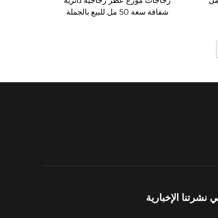
عطر زجاجية سعة 280 مل
زجاجات موزع عطر زجاجية دائرية
شفافة سعة 50 مل للبيع بالجملة
نشرتنا الإخبارية