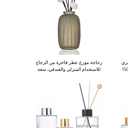
طري
زجاجة موزع عطر فاخرة من الزجاج
ية مطفية سعة 50 مل، 150
للاستخدام المنزلي والفندقي، سعة
300 مل، بلون مخصص