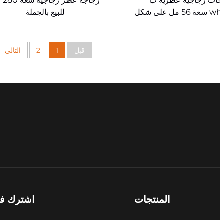
ات زجاجية عطرية ب
زجاجة 
wholesale سعة 56 مل على شكل
للبيع بالجملة
قارورة ملونة
قبل
1
2
التالي
المنتجات
اشترك في 