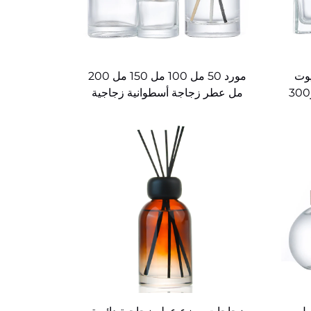
يوت
مورد 50 مل 100 مل 150 مل 200
العطرية بحجم 50 مل و100 مل و300
مل عطر زجاجة أسطوانية زجاجية
صة
موزعة للعطور