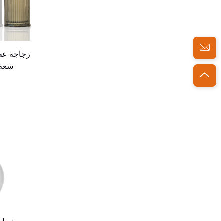
زجاجة عطر
سعة 100 مل للبيع بال