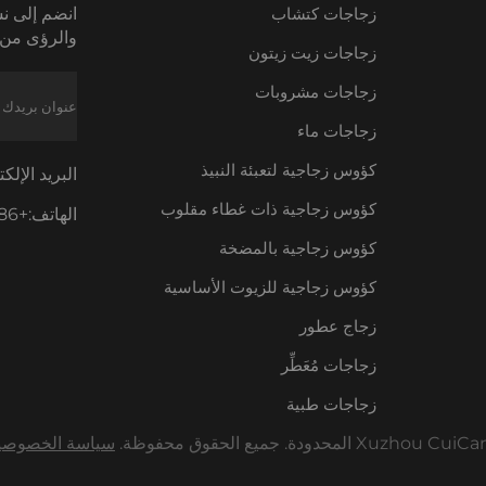
زجاجات كتشاب
انضم إلى نش
والرؤى من 
زجاجات زيت زيتون
زجاجات مشروبات
زجاجات ماء
كؤوس زجاجية لتعبئة النبيذ
البريد الإلك
كؤوس زجاجية ذات غطاء مقلوب
الهاتف:
+86-18605685636
كؤوس زجاجية بالمضخة
كؤوس زجاجية للزيوت الأساسية
زجاج عطور
زجاجات مُعَطِّر
زجاجات طبية
سياسة الخصوصي