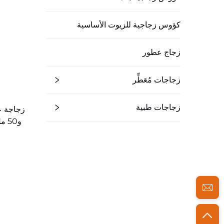
كؤوس زجاجية للزيوت الأساسية
زجاج عطور
زجاجات مُعَطِّر
زجاجات طبية
و50 مل و100 مل للبيع بالجملة