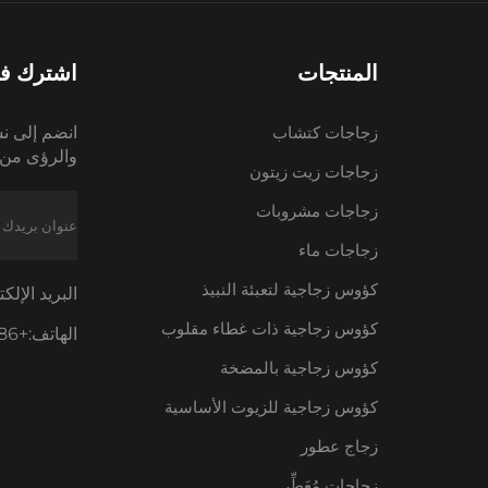
المنتجات
اشترك في 
زجاجات كتشاب
انضم إلى نش
والرؤى من 
زجاجات زيت زيتون
زجاجات مشروبات
زجاجات ماء
كؤوس زجاجية لتعبئة النبيذ
البريد الإلك
كؤوس زجاجية ذات غطاء مقلوب
الهاتف:
+86-18605685636
كؤوس زجاجية بالمضخة
كؤوس زجاجية للزيوت الأساسية
زجاج عطور
زجاجات مُعَطِّر