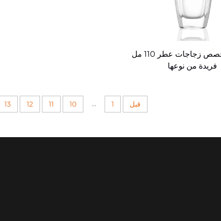
تصميم مخصص زجاجات عطر 110 مل
فريدة من نوعها
...
قبل
1
10
11
12
13